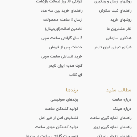
روشهای ارسال و رهگیری
گارانتی 30 روز ضمانت بازگشت
راهنماي ثبت سفارش
راهنمای خرید بین سه عدد
روشهای خرید
ارسال 3 ساعته محصولات
نظر مشتریان ما
تضمین اصالت(اورجینال)
همکاری سازمانی
5 سال گارانتی ساعت مچی
شرکای تجاری ایران تایمر
خدمات پس از فروش
خرید اقساطی ساعت مچی
کارت هدیه ایران تایمر
آی-کلاب
مطالب مفید
برندها
درباره ساعت
برندهای سوئیسی
درباره عینک
تولید کنندگان ساعت
راهنمای اندازه گیری ساعت
تشخیص اصل از غیر اصل
راهنمای اندازه گیری زیور
تولید کنندگان موتور ساعت
راهنمای انتخاب عینک
توضیحات گارانتی ساعت در برندها