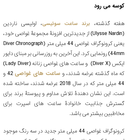
کوسه می رود
هفته گذشته،
، اولیسی ناردین
برند ساعت سوئیسی
(Ulysse Nardin) از جدیدترین افزونۀ مجموعۀ غواصی خود،
چرا
نسخه
یعنی کرونوگراف غواصی 44 میلی متر (Diver Chronograph
جدید
44mm) رونمایی کرد. این آخرین به روزرسانی بر مبنای دایور
ساعت
سیتیزن
ایکس (Diver X) و ساعت های غواصی زنانه (Lady Diver)
خبرساز
شد...
که ماه گذشته عرضه شدند، و
ساعت های غواصی
42 و
۱۴۰۵/۵/۱۹
44 میلی متر که در سال 2018 عرضه شدند، ساخته شده
مقایسه
است. این نشان دهندۀ تلاش مداوم و پیوستۀ برند برای
ساعت
گسترش جذابیت خانوادۀ ساعت های اسپرت برای
دیجیتال
گارمین
مخاطبین بیشتر می باشد.
Instinct...
۱۴۰۵/۵/۱۷
کرونوگراف غواصی 44 میلی متر جدید در سه رنگ موجود
مقایسه