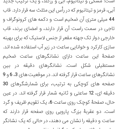
است: مشکی و تیتانیوم، آبی و رزگلد، و یک ترکیب جدید
ساعت
کاسیو
آبی، قرمز و تیتانیوم که در رأس این مثلث سه قرار دارد. قاب
Pro
44 میلی متری آن ضخیم است و دکمه های کرونوگراف و
Trek
و
تاجی در سمت راست آن قرار دارند، و امضای برند، قاب
تیسوت
خارجی دوار تک جهته مقعر از جنس لاستیک که برای بهینه
...
۱۴۰۵/۵/۱۳
سازی کارکرد و خوانایی ساعت در زیر آب استفاده شده اند.
شاهکار
صفحۀ این ساعت دارای نشانگرهای ساعت ضخیم
جدید
مستطیلی شکل است. نشانگرهای دقیقه در بین
MB&F:
ساعت
نشانگرهای ساعت قرار گرفته اند. در موقعیت های 3، 6 و 9
مچی
صفحه های کوچکی به ترتیب، برای شمارشگرهای 30
که
مرزها...
دقیقه ای، 12 ساعتی و ثانیه شمار قرار گرفته اند. در عین
۱۴۰۵/۵/۱۱
حال، صفحۀ کوچک روی ساعت 6، یک تقویم ظریف و گرد
است. دو عقربۀ بزرگ پارویی روی صفحه قرار دارند که
ساعت و دقیقه را نشان می دهند، در حالی که یک نشانگر
کورناوین
پشت‌صحنه
مراسم تقدیر از