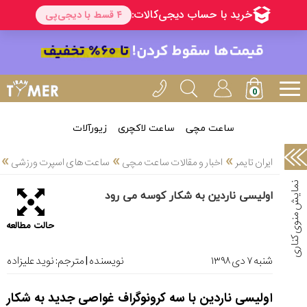
خدمات
ایران
تایمر(11)
آموزش
تنظیم
ساعتها(2)
ساعت مچی
ساعت لاکچری
زیورآلات
سرزمین
»
»
»
ایران تایمر
اخبار و مقالات ساعت مچی
ساعت های اسپرت ورزشی
ساعت،
سوئیس(136)
اولیسی ناردین به شکار کوسه می رود
آموزش
حالت مطالعه
و
دانستی
های
شنبه ۷ دی ۱۳۹۸
نویسنده | مترجم:
نوید علیزاده
ساعت
ها(127)
اولیسی ناردین با سه کرونوگراف غواصی جدید به شکار