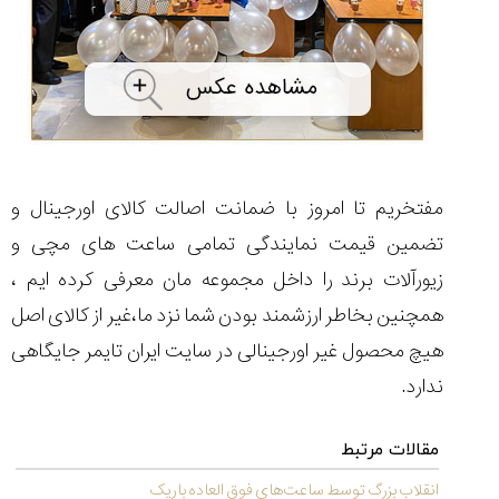
شاهکار
جدید
MB&F:
ساعت
مچی
که
مرزها...
۱۴۰۵/۵/۱۱
مفتخریم تا امروز با ضمانت اصالت کالای اورجینال و
از
طراحی
تضمین قیمت نمایندگی تمامی ساعت های مچی و
مینیمال
زیورآلات برند را داخل مجموعه مان معرفی کرده ایم ،
تا
امکانات
همچنین بخاطر ارزشمند بودن شما نزد ما،غیر از کالای اصل
هوشمند؛...
۱۴۰۵/۵/۶
هیچ محصول غیر اورجینالی در سایت ایران تایمر جایگاهی
ندارد.
مقالات مرتبط
کورناوین
پشت‌صحنه
مراسم تقدیر از
(Cornavin)؛
ساخت ساعت‌های
فعالان منتخب
انقلاب بزرگ توسط ساعت‌های فوق العاده باریک
گفت‌وگوی
صنف ساعت
کاور؛ بازدید ایران