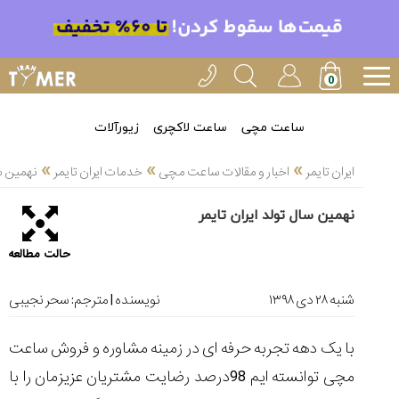
خدمات
ایران
تایمر(11)
آموزش
ساعت مچی
ساعت لاکچری
زیورآلات
تنظیم
»
»
»
ساعتها(2)
ایران تایمر
اخبار و مقالات ساعت مچی
خدمات ایران تایمر
نهمین سا
سرزمین
نهمین سال تولد ایران تایمر
ساعت،
سوئیس(136)
حالت مطالعه
آموزش
و
شنبه ۲۸ دی ۱۳۹۸
نویسنده | مترجم:
سحر نجیبی
دانستی
های
با یک دهه تجربه حرفه ای در زمینه مشاوره و فروش ساعت
ساعت
ها(127)
مچی توانسته ایم 98درصد رضایت مشتریان عزیزمان را با