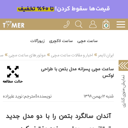
خدمات
ایران
تایمر(11)
آموزش
ساعت مچی
ساعت لاکچری
زیورآلات
تنظیم
»
»
»
ساعتها(2)
ایران تایمر
اخبار و مقالات ساعت مچی
موتور های ساعت مچی
سا
سرزمین
ساعت مچی پسرانه مدل بتمن با طراحی
ساعت،
لوکس
سوئیس(136)
حالت مطالعه
آموزش
و
شنبه ۱۲ بهمن ۱۳۹۸
نویسنده | مترجم:
نوید علیزاده
دانستی
های
ساعت
آندان سالگرد بتمن را با دو مدل جدید
ها(127)