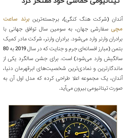
تیتانیومی حماسی خود مفتخر کرد
آندان (شرکت هنگ کنگی)، برجسته‌ترین
برند ساعت
مچی
سفارشی جهان، به سومین سال توافق جهانی با
مقایسه
برادران وارنر وارد می‌شود. برادران وارنر، شرکت مادر کمیک
ساعت
دیجیتال
بتمن (مبارز افسانه‌ای جرم و جنایت که در سال 2019 به 80
گارمین
سالگیش وارد می‌شود) است. برای جشن سالگرد یکی از
Instinct...
۱۴۰۵/۵/۱۷
ماندگارترین و نمادی‌ترین شخصیت‌های ابرقهرمان دنیا،
مقایسه
آندان، یک مجموعه اعلا طراحی کرده که مدل اول آن به
ساعت
صورت تیتانیومی بیرون می‌آید.
کاسیو
Pro
Trek
و
تیسوت
...
۱۴۰۵/۵/۱۳