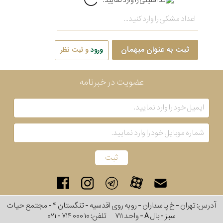
ثبت به عنوان میهمان
ورود
و ثبت نظر
عضویت در خبرنامه
آدرس: تهران - خ پاسداران - رو به روی اقدسیه - تنگستان ۴ - مجتمع حیات
سبز - بال A - واحد ۷۱۱
تلفن:
۰۲۱ - ۷۱۴ ۰۰۰ ۱۰