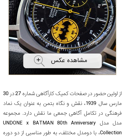
شاهکار
جدید
MB&F:
ساعت
مچی
که
مرزها...
۱۴۰۵/۵/۱۱
از
طراحی
مینیمال
تا
امکانات
هوشمند؛...
از اولین حضور در صفحات کمیک کارآگاهی شماره 27 در 30
۱۴۰۵/۵/۶
مارس سال 1939، نقش و نگاه بتمن به عنوان یک نماد
فرهنگی در تکامل آگاهی جمعی ما نقش دارد. مجموعه
مدل مدل
Anniversary
th
UNDONE x BATMAN 80
کورناوین
پشت‌صحنه
مراسم تقدیر از
Collection
، با دومدل مختلف، به طور مناسبی از دو دوره
(Cornavin)؛
ساخت ساعت‌های
فعالان منتخب
گفت‌وگوی
صنف ساعت
کاور؛ بازدید ایران