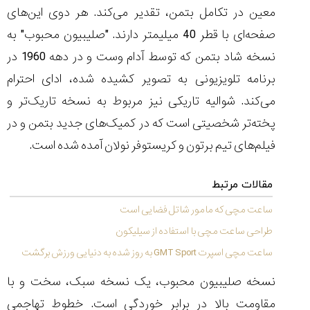
تایمر از کارخانه
اختصاصی با مدیر
معین در تکامل بتمن، تقدیر می‌کند. هر دوی این‌های
14:06
01:15
7:52
Cover Watches
برند ساعت
سوئیس
سوئیسی در دفتر
۴۹
۴۱
صفحه‌ای با قطر 40 میلیمتر دارند. "صلیبیون محبوب" به
مرکزی سوئیس
۱۰۲
۱۴۰۵/۵/۱۰
۱۴۰۵/۴/۱۵
نسخه شاد بتمن که توسط آدام وست و در دهه 1960 در
۱۴۰۵/۴/۱۶
برنامه تلویزیونی به تصویر کشیده شده، ادای احترام
می‌کند. شوالیه تاریکی نیز مربوط به نسخه تاریک‌تر و
پخته‌تر شخصیتی است که در کمیک‌های جدید بتمن و در
فیلم‌های تیم برتون و کریستوفر نولان آمده شده است.
مقالات مرتبط
ساعت مچی که مامور شاتل فضایی است
طراحی ساعت مچی با استفاده از سیلیکون
ساعت مچی اسپرت GMT Sport به روز شده به دنیایی ورزش برگشت
نسخه صلیبیون محبوب، یک نسخه سبک، سخت و با
مقاومت بالا در برابر خوردگی است. خطوط تهاجمی