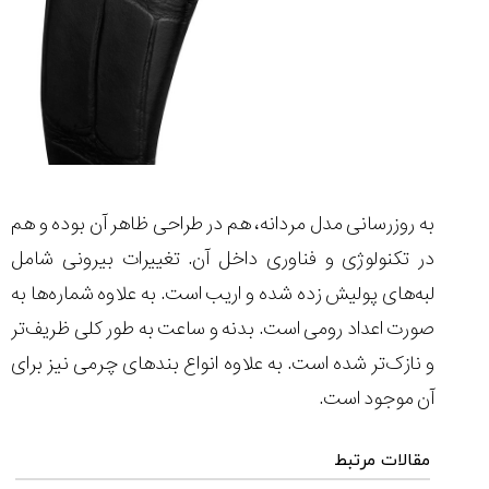
(Cornavin)؛
ساخت ساعت‌های
فعالان منتخب
گفت‌وگوی
صنف ساعت
کاور؛ بازدید ایران
تایمر از کارخانه
اختصاصی با مدیر
14:06
01:15
7:52
Cover Watches
برند ساعت
سوئیس
سوئیسی در دفتر
۴۶
مرکزی سوئیس
۳۵
۹۵
۱۴۰۵/۴/۱۵
۱۴۰۵/۵/۱۰
۱۴۰۵/۴/۱۶
به روزرسانی مدل مردانه، هم در طراحی ظاهر آن بوده و هم
در تکنولوژی و فناوری داخل آن. تغییرات بیرونی شامل
لبه‌های پولیش زده شده و اریب است. به علاوه شماره‌ها به
صورت اعداد رومی است. بدنه و ساعت به طور کلی ظریف‌تر
و نازک‌تر شده است. به علاوه انواع بندهای چرمی نیز برای
آن موجود است.
مقالات مرتبط