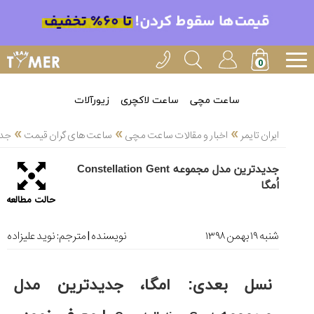
خدمات
ایران
تایمر(11)
آموزش
ساعت مچی
ساعت لاکچری
زیورآلات
تنظیم
»
»
»
ساعتها(2)
ایران تایمر
اخبار و مقالات ساعت مچی
ساعت های گران قیمت
جدیدتر
سرزمین
جدیدترین مدل مجموعه Constellation Gent
ساعت،
اُمگا
سوئیس(136)
حالت مطالعه
آموزش
و
شنبه ۱۹ بهمن ۱۳۹۸
نویسنده | مترجم:
نوید علیزاده
دانستی
های
ساعت
نسل بعدی: امگا، جدیدترین مدل
ها(127)