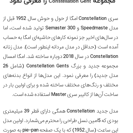
مجموعه
را معرفی نمود
Constellation Gent
سری
Constellation
امگا از حول و حوش سال 1952 قبل از
مدل
Speedmaste
و 300
Semaster
تولید شده است، اما
مقایسه
در سال‌های اخیر جز نمونه کارهای حاشیه‌ای امگا به حساب
ساعت
کاسیو
آمده است (حداقل در مدل مردانه اینطور است). مدل زنانه
Pro
Constellation
در سال 2018 دوباره ساخته شد. امگا امسال
Trek
و
مجموعه جدید و بزرگ
Constellation Gents
(شامل 26
تیسوت
مدل جدید) را معرفی نمود. این مدل‌ها از انواع بدنه‌های
...
۱۴۰۵/۵/۱۳
مختلف و رنگ‌های مختلف ساخته شده و برای اولین بار در
شاهکار
ساخت آن‌ها از کالیبر سری
Master
استفاده شده است.
جدید
MB&F:
مدل جدید Constellation همگی دارای قطر 39 میلیمتری
ساعت
مچی
بودی که 5امین نسل طراحی را محترم می‌شمارد. اولین مدل
که
این ساعت (سال 1952) که با یک صفحه pie-pan به صورت
مرزها...