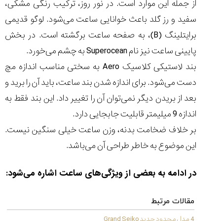
از جمله این موارد است. در نور روز، ترکیب رنگی مشکی،
(Cornavin)؛
ساخت ساعت‌های
فعالان منتخب
گفت‌وگوی
صنف ساعت
کاور؛ بازدید ایران
تایمر از کارخانه
اختصاصی با مدیر
سفید و رز گلد باعث خوانایی ساعت می‌شود. لوگو قدیمی
14:06
01:15
7:52
Cover Watches
برند ساعت
سوئیس
سوئیسی در دفتر
۳۲
۴۵
۹۴
برایتلینگ (B)، به صفحه ساعت برگشته است. در بخش
مرکزی سوئیس
۱۴۰۵/۵/۱۰
۱۴۰۵/۴/۱۵
۱۴۰۵/۴/۱۶
پایینی ساعت نیز نام Superocean به چشم می‌خورد.
بند لاستیکی کلاسیک Aero به سختی مناسب اندازه مچ
دست می‌شود. برای اندازه شدن بند ساعت، باید آن را برید و
بعد از بریدن دیگر نمی‌توان آن را تغییر داد. این بند فقط به
اندازه 9 میلیمتر قابلیت جابجایی دارد.
بر خلاف ضخامت بدنه، وزن ساعت خیلی سنگین نیست.
این موضوع به خاطر طراحی آن می‌باشد.
در ادامه به بعضی از ویژگی‌های ساعت اشاره می‌شود:
مقالات مرتبط
4 مدل محدود جدید Grand Seiko