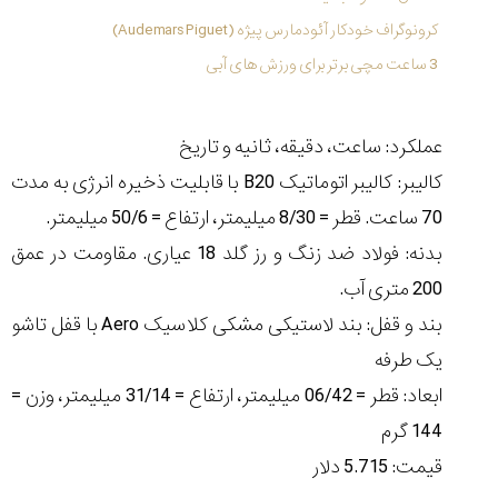
کرونوگراف خودکار آئودمارس پیژه (Audemars Piguet)
3 ساعت مچی برتر برای ورزش های آبی
عملکرد: ساعت، دقیقه، ثانیه و تاریخ
کالیبر: کالیبر اتوماتیک B20 با قابلیت ذخیره انرژی به مدت
70 ساعت. قطر = 8/30 میلیمتر، ارتفاع = 50/6 میلیمتر.
بدنه: فولاد ضد زنگ و رز گلد 18 عیاری. مقاومت در عمق
200 متری آب.
بند و قفل: بند لاستیکی مشکی کلاسیک Aero با قفل تاشو
یک طرفه
ابعاد: قطر = 06/42 میلیمتر، ارتفاع = 31/14 میلیمتر، وزن =
144 گرم
قیمت: 5.715 دلار