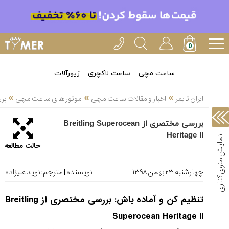
خدمات
ایران
تایمر(11)
آموزش
ساعت مچی
ساعت لاکچری
زیورآلات
تنظیم
»
»
»
ساعتها(2)
ایران تایمر
اخبار و مقالات ساعت مچی
موتور های ساعت مچی
بررسی 
سرزمین
بررسی مختصری از Breitling Superocean
ساعت،
Heritage II
سوئیس(136)
حالت مطالعه
آموزش
و
چهارشنبه ۲۳ بهمن ۱۳۹۸
نویسنده | مترجم:
نوید علیزاده
دانستی
های
تنظیم کن و آماده باش: بررسی مختصری از Breitling
ساعت
ها(127)
Superocean Heritage II