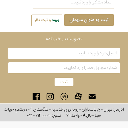
ثبت به عنوان میهمان
ورود
و ثبت نظر
عضویت در خبرنامه
آدرس: تهران - خ پاسداران - رو به روی اقدسیه - تنگستان ۴ - مجتمع حیات
سبز - بال A - واحد ۷۱۱
تلفن:
۰۲۱ - ۷۱۴ ۰۰۰ ۱۰