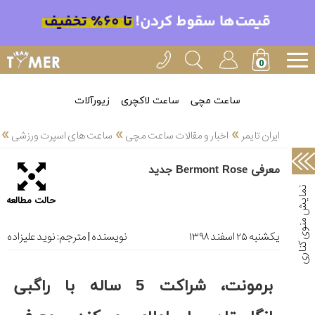
خدمات
ایران
تایمر(11)
آموزش
ساعت مچی
ساعت لاکچری
زیورآلات
تنظیم
»
»
»
ساعتها(2)
ایران تایمر
اخبار و مقالات ساعت مچی
ساعت های اسپرت ورزشی
سرزمین
معرفی Bermont Rose جدید
ساعت،
سوئیس(136)
حالت مطالعه
آموزش
و
یکشنبه ۲۵ اسفند ۱۳۹۸
نویسنده | مترجم:
نوید علیزاده
دانستی
های
ساعت
برمونت، شراکت 5 ساله با راگبی
ها(127)