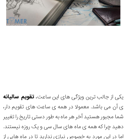
(Cornavin)؛
ساخت ساعت‌های
فعالان منتخب
گفت‌وگوی
صنف ساعت
کاور؛ بازدید ایران
تایمر از کارخانه
اختصاصی با مدیر
14:06
01:15
7:52
Cover Watches
برند ساعت
سوئیس
سوئیسی در دفتر
۴۶
مرکزی سوئیس
۳۵
۹۵
۱۴۰۵/۴/۱۵
۱۴۰۵/۵/۱۰
۱۴۰۵/۴/۱۶
یکی از جالب ترین ویژگی های این ساعت،
تقویم سالیانه
ی آن می باشد. معمولا در همه ی ساعت های تقویم دار،
شما مجبور هستید آخر هر ماه به طور دستی تاریخ را تغییر
دهید چرا که همه ی ماه های سال سی و یک روزه نیستند.
اما در این مورد به خصوص نیازی ندارید تا در ماه هایی از