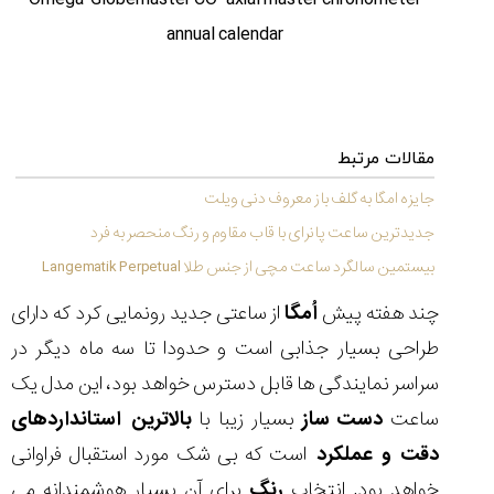
annual calendar
مقایسه
ساعت
مقالات مرتبط
کاسیو
Pro
جایزه امگا به گلف باز معروف دنی ویلت
Trek
جدیدترین ساعت پانرای با قاب مقاوم و رنگ منحصر به فرد
و
تیسوت
بیستمین سالگرد ساعت مچی از جنس طلا Langematik Perpetual
...
۱۴۰۵/۵/۱۳
چند هفته پیش
اُمگا
از ساعتی جدید رونمایی کرد که دارای
شاهکار
طراحی بسیار جذابی است و حدودا تا سه ماه دیگر در
جدید
سراسر نمایندگی ها قابل دسترس خواهد بود، این مدل یک
MB&F:
ساعت
ساعت
دست
ساز
بسیار زیبا با
بالاترین استانداردهای
مچی
دقت و عملکرد
است که بی شک مورد استقبال فراوانی
که
مرزها...
خواهد بود. انتخاب
رنگ
برای آن بسیار هوشمندانه می