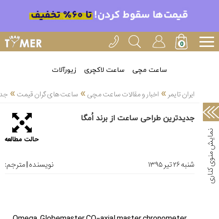
خدمات
ایران
تایمر(11)
آموزش
ساعت مچی
ساعت لاکچری
زیورآلات
تنظیم
»
»
»
ساعتها(2)
ایران تایمر
اخبار و مقالات ساعت مچی
ساعت های گران قیمت
جدی
سرزمین
جدیدترین طراحی ساعت از برند اُمگا
ساعت،
سوئیس(136)
حالت مطالعه
آموزش
و
شنبه ۲۶ تير ۱۳۹۵
نویسنده | مترجم:
دانستی
های
ساعت
ها(127)
Omega Globemaster CO-axial master chronometer