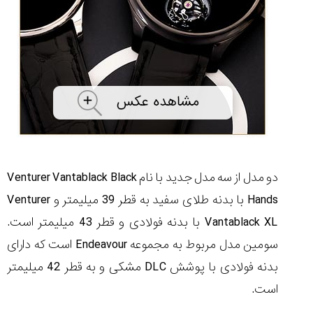
۱۴۰۵/۵/۱۱
از
طراحی
مینیمال
تا
امکانات
هوشمند؛...
۱۴۰۵/۵/۶
بهترین
ساعت
مردانه
دو مدل از سه مدل جدید با نام
Venturer Vantablack Black
غواصی
Hands
با بدنه طلای سفید به قطر 39 میلیمتر و
Venturer
برای
ماجرا...
Vantablack XL
با بدنه فولادی و قطر 43 میلیمتر است.
۱۴۰۵/۵/۳
سومین مدل مربوط به مجموعه
Endeavour
است که دارای
بدنه فولادی با پوشش
DLC
مشکی و به قطر 42 میلیمتر
است.
کورناوین
پشت‌صحنه
مراسم تقدیر از