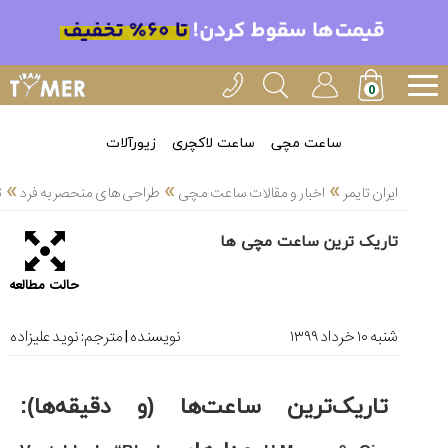
خدمات
ایران
تایمر(11)
آموزش
ساعت مچی
ساعت لاکچری
زیورآلات
تنظیم
»
»
»
ساعتها(2)
ایران تایمر
اخبار و مقالات ساعت مچی
طراحی های منحصر به فرد
ت
سرزمین
تاریک ترین ساعت مچی ها
ساعت،
سوئیس(136)
حالت مطالعه
آموزش
و
شنبه ۱۰ خرداد ۱۳۹۹
نویسنده | مترجم:
نوید علیزاده
دانستی
های
ساعت
تاریک‌ترین ساعت‌ها (و دقیقه‌ها):
ها(127)