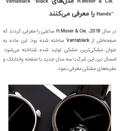
مدل‌های
Vantablack “Black
H.Moser & Cie.
را معرفی می‌کنند
Hands”
در سال 2018،
H.Moser & Cie.
ساعتی را معرفی کردند که
مقایسه
ساعت
صفحه‌اش از
Vantablack
ساخته شده بود. این ماده به
کاسیو
عنوان مشکی‌ترین مشکی تولید شده شناخته می‌شود.
Pro
Trek
امسال نیز، این شرکت سه مدل جدید با صفحه وانتابلک و
و
عقربه‌های مشکی معرفی نمود.
تیسوت
...
۱۴۰۵/۵/۱۳
شاهکار
جدید
MB&F:
ساعت
مچی
که
مرزها...