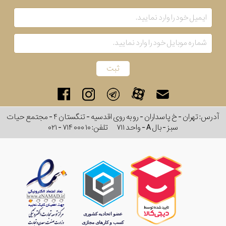
آدرس: تهران - خ پاسداران - رو به روی اقدسیه - تنگستان ۴ - مجتمع حیات
سبز - بال A - واحد ۷۱۱
تلفن:
۰۲۱ - ۷۱۴ ۰۰۰ ۱۰