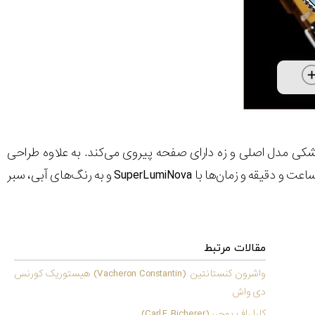
ی مدل اصلی و زه دارای صفحه پیروی می‌کند. به علاوه طراحی
SuperLumiNova
و به رنگ‌های آبی، سبر
مقالات مرتبط
واشرون کنستانتین (Vacheron Constantin) هیستوریک کورنس
دی واش
کارل اف. بوچرر (Carl F. Bicherer)