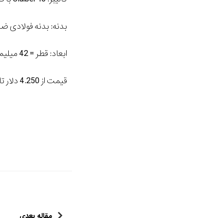
بدنه: بدنه فولادی ضد زنگ 
ابعاد: قطر = 42 میلیمتر، ارتفاع = 99/9 میلمیتر
قیمت از 4.250 دلار تا 5.025 دلار
مقاله بعدی