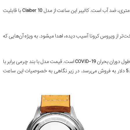
Claiber 10
با قابلیت
برایتلینگ می‌گوید، درآمد حاصل از فروش ساعت به سازمان‌های خیریه کشورهایی که سخت‌تر از ویروس کرونا آسیب دیده، اهدا می‎شود. به ویژه آن‌هایی که
 طول دوران بحران
COVID-19
است. قیمت مدل با بند چرمی برابر با
4.250 دلار و با بند چرمی گیره‌دار برابر با 4.770 دلار بوده و با بند فولادی با قیمت 5.025 دلار به فروش می‌رسد. در زیر نگاهی به خصوصیات این ساعت