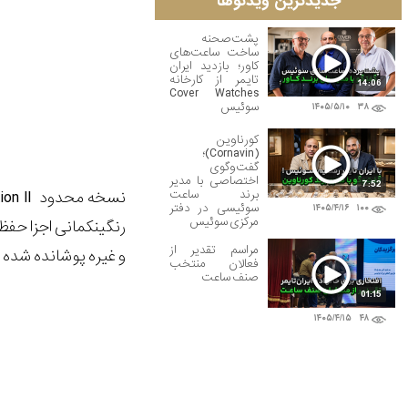
جدیدترین ویدئوها
پشت‌صحنه
ساخت ساعت‌های
کاور؛ بازدید ایران
تایمر از کارخانه
14:06
Cover Watches
سوئیس
۱۴۰۵/۵/۱۰
۳۸
کورناوین
(Cornavin)؛
گفت‌وگوی
اختصاصی با مدیر
7:52
نسخه محدود
on II
برند ساعت
سوئیسی در دفتر
۱۴۰۵/۴/۱۶
۱۰۰
مرکزی سوئیس
رنگین‎کمانی اجزا حفظ شده است. رنگ‌های اصلی در ساعت‌های 3، 6، 9 و 12 آمده و عقربه ساعت و دقیقه و زمان‌ها با
مراسم تقدیر از
و غیره پوشانده شده 
فعالان منتخب
صنف ساعت
01:15
۱۴۰۵/۴/۱۵
۴۸