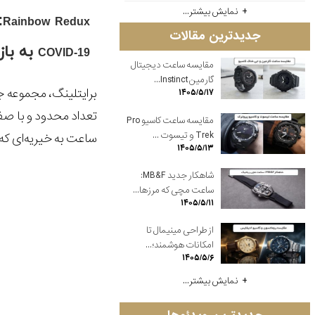
نمایش بیشتر...
:
Rainbow Redux
جدیدترین مقالات
به باز
COVID-19
مقایسه ساعت دیجیتال
گارمین Instinct...
برایتلینگ، مجموعه 
۱۴۰۵/۵/۱۷
تعداد محدود و با صفح
مقایسه ساعت کاسیو Pro
Trek و تیسوت ...
ساعت به خیریه‌ای که 
۱۴۰۵/۵/۱۳
شاهکار جدید MB&F:
ساعت مچی که مرزها...
۱۴۰۵/۵/۱۱
از طراحی مینیمال تا
امکانات هوشمند؛...
۱۴۰۵/۵/۶
نمایش بیشتر...