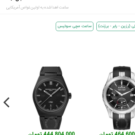
ساعت اهدا شده به اولین غواص آمریکایی
رزین - رابر - برزنت)
ساعت مچی سوئیس
464,6 تومان
444,804,000 تومان