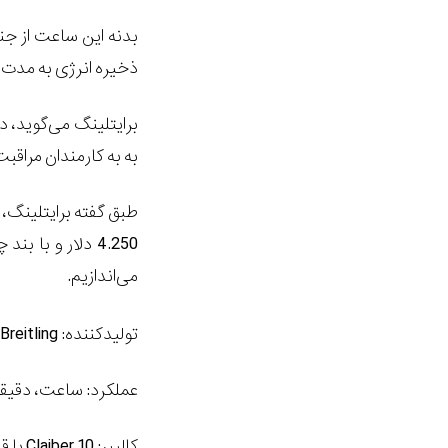
بدنه این ساعت از جنس فولاد ضد زنگ بوده و دارای 
ذخیره انرژی به مدت 42 ساعت است. به علاوه بند این ساعت به صورت چرمی می‎باشد
به به کارمندان مراقب
طبق گفته برایتلینگ، 
می‌اندازیم.
تولیدکننده:
Breitling
عملکرد: ساعت، دقیقه،
کالیبر:
Claiber 10
با قا