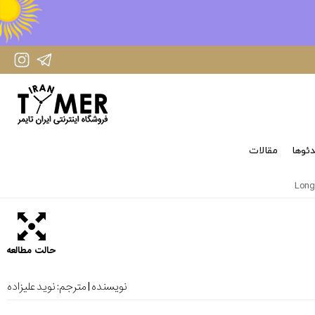
IranTimer Instagram Page
IranTimer Telegram channel
ئوها
مقالات
حالت مطالعه
نویسنده | مترجم:
نوید علیزاده