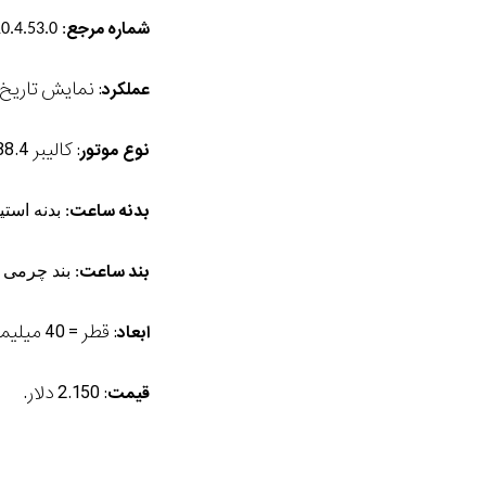
شماره
مرجع
: L3.810.4.53.0
: نمایش تاریخ
عملکرد
: کالیبر Longines Caliber L888.4 با قالبیت ذخیره انرژی به مدت 64 ساعت
نوع موتور
بدنه
ساعت
: بدنه استیل
بند
ساعت
: بند چرمی 
: قطر = 40 میلیمتر
ابعاد
: 2.150 دلار.
قیمت