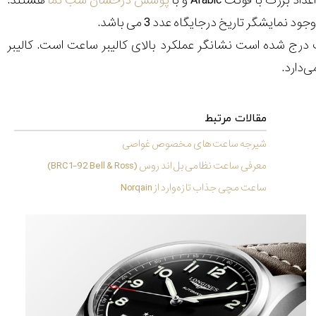
با فونت Arabic و با
پوشش درخشان شب نما
هستند.
شگر تاریخ درجایگاه عدد 3 می باشد.
 درج شده است نشانگر عملکرد بالای کالیبر ساعت است. کالیبر
مقالات مرتبط
شیرجه ساعت های مخصوص غواصی
معرفی ساعت نظامی بل اند روس (BRC1-92 Bell & Ross)
ساعت مچی جذاب تازه‌وارد از Norqain