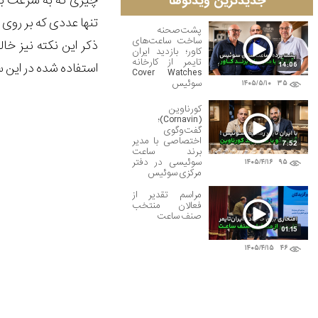
چیزی که به سرعت بر رو
جدیدترین ویدئوها
تنها عددی که بر روی 
پشت‌صحنه
ساخت ساعت‌های
ذکر این نکته نیز خ
کاور؛ بازدید ایران
تایمر از کارخانه
استفاده شده در این ساعت L888.4 نام دارد که این کالیبر تا 64 ساعت انرژی ر
14:06
Cover Watches
سوئیس
۱۴۰۵/۵/۱۰
۳۵
کورناوین
(Cornavin)؛
گفت‌وگوی
اختصاصی با مدیر
7:52
برند ساعت
سوئیسی در دفتر
۱۴۰۵/۴/۱۶
۹۵
مرکزی سوئیس
مراسم تقدیر از
فعالان منتخب
صنف ساعت
01:15
۱۴۰۵/۴/۱۵
۴۶