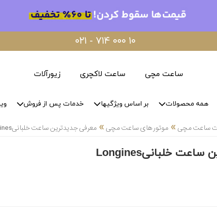
۰۲۱ - ۷۱۴ ۰۰۰ ۱۰
ساعت مچی
ساعت لاکچری
زیورآلات
همه محصولات
بر اساس ویژگیها
خدمات پس از فروش
وید
»
»
لات ساعت مچی
موتور های ساعت مچی
معرفی جدیدترین ساعت خلبانیLongines
عت خلبانیLongines