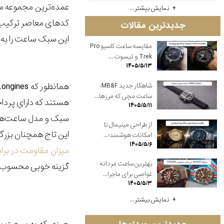
عمده‌ترین مجموعه منتشر شده Longines در سال 2020، مجموعه Spirit بود
نمایش بیشتر...
کدهای معاصر ترکیب ش
جدیدترین مقالات
این سبک ساعت را به دست می‌
مقایسه ساعت کاسیو Pro
Trek و تیسوت ...
۱۴۰۵/۵/۱۳
شاهکار جدید MB&F:
ساعت مچی که مرزها...
هستند که دارای پردا
۱۴۰۵/۵/۱۱
از طراحی مینیمال تا
این تاج همچنان بزر
امکانات هوشمند؛...
۱۴۰۵/۵/۶
میزان مقاومت در برابر ا
بهترین ساعت مردانه
گزینه خوبی محسوب 
غواصی برای ماجرا...
۱۴۰۵/۵/۳
نمایش بیشتر...