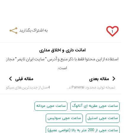
به اشتراک بگذارید
۱
امانت داری و اخلاق مداری
استفاده از این محتوا فقط با ذکر منبع و آدرس "
سایت ایران تایمر
" مجاز
است.
مقاله بعدی
مقاله قبلی
نسخه تولید محدود Panerai عرضه می شود
4مدل از جدیدترین های سیکو
ساعت مچی عقربه ای آنالوگ
ساعت مچی مردانه
ساعت مچی استیل
ساعت مچی سوئیس
ساعت مچی از 200 متر به بالا (غواصی عمیق)