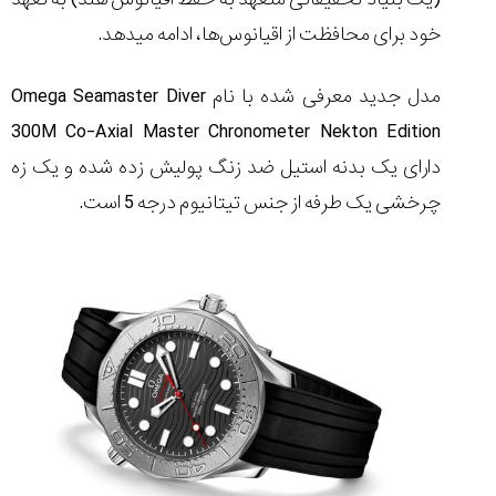
خود برای محافظت از اقیانوس‌ها، ادامه می‎دهد.
مدل جدید معرفی شده با نام Omega Seamaster Diver
مقایسه
300M Co-Axial Master Chronometer Nekton Edition
ساعت
کاسیو
دارای یک بدنه استیل ضد زنگ پولیش زده شده و یک زه
Pro
چرخشی یک طرفه از جنس تیتانیوم درجه 5 است.
Trek
و
تیسوت
...
۱۴۰۵/۵/۱۳
شاهکار
جدید
MB&F:
ساعت
مچی
که
مرزها...