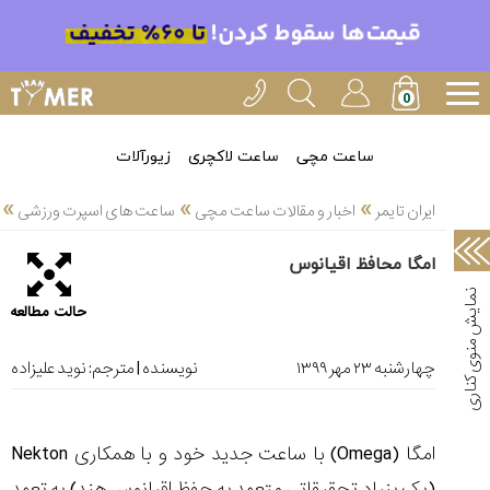
خدمات
ایران
تایمر(11)
آموزش
ساعت مچی
ساعت لاکچری
زیورآلات
تنظیم
»
»
»
ساعتها(2)
ایران تایمر
اخبار و مقالات ساعت مچی
ساعت های اسپرت ورزشی
سرزمین
امگا محافظ اقیانوس
ساعت،
سوئیس(136)
حالت مطالعه
آموزش
و
چهارشنبه ۲۳ مهر ۱۳۹۹
نویسنده | مترجم:
نوید علیزاده
دانستی
های
ساعت
امگا (Omega) با ساعت جدید خود و با همکاری Nekton
ها(127)
(یک بنیاد تحقیقاتی متعهد به حفظ اقیانوس هند) به تعهد