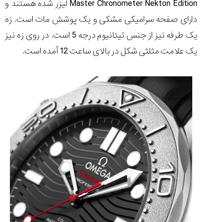
Master Chronometer Nekton Edition لیزر شده هستند و
(Cornavin)؛
ساخت ساعت‌های
فعالان منتخب
گفت‌وگوی
صنف ساعت
کاور؛ بازدید ایران
تایمر از کارخانه
اختصاصی با مدیر
دارای صفحه سرامیکی مشکی و یک پوشش مات است. زه
14:06
01:15
7:52
Cover Watches
برند ساعت
سوئیس
سوئیسی در دفتر
۴۶
یک طرفه نیز از جنس تیتانیوم درجه 5 است. در روی زه نیز
مرکزی سوئیس
۳۵
۹۵
۱۴۰۵/۴/۱۵
یک علامت مثلثی شکل در بالای ساعت 12 آمده است.
۱۴۰۵/۵/۱۰
۱۴۰۵/۴/۱۶