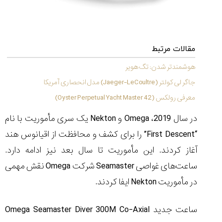
۱۴۰۵/۵/۱۱
از
طراحی
مینیمال
مقالات مرتبط
تا
امکانات
هوشمندتر شدن: تگ هویر
هوشمند؛...
جاگر لی کولتر (Jaeger-LeCoultre) مدل انحصاری آمریکا
۱۴۰۵/۵/۶
معرفی رولکس (Oyster Perpetual Yacht Master 42)
بهترین
ساعت
در سال 2019، Omega و Nekton یک سری مأموریت با نام
مردانه
“First Descent” را برای کشف و محافظت از اقیانوس هند
غواصی
برای
آغاز کردند. این مأموریت تا سال بعد نیز ادامه دارد.
ماجرا...
۱۴۰۵/۵/۳
ساعت‌های غواصی Seamaster شرکت Omega نقش مهمی
در مأموریت Nekton ایفا کردند.
ساعت جدید Omega Seamaster Diver 300M Co-Axial
کورناوین
پشت‌صحنه
مراسم تقدیر از