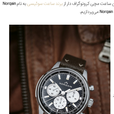
 ساعت مچی کرونوگراف دار از
برند ساعت سوئیسی
به نام
Norqain
Norqain
می‌پردازیم.