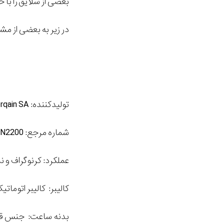
بعضی از سلایق را با 
در زیر به بعضی از م
تولیدکننده:
rqain SA
شماره مرجع:
N2200
عملکرد: کرنوگراف و 
کالیبر: کالیبر اتومات