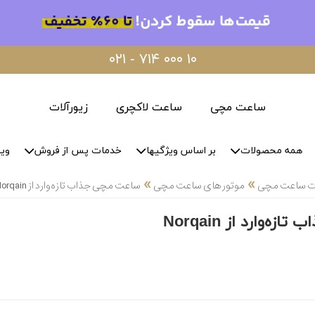
۰۲۱ - ۷۱۴ ۰۰۰ ۱۰
ساعت مچی
ساعت لاکچری
زیورآلات
همه محصولات
بر اساس ویژگیها
خدمات پس از فروش
وید
»
»
لات ساعت مچی
موتور های ساعت مچی
ساعت مچی جذاب تازه‌وارد از Norqain
‌وارد از Norqain