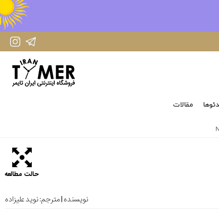
IranTimer Instagram Page
IranTimer Telegram channel
ئوها
مقالات
حالت مطالعه
نویسنده | مترجم:
نوید علیزاده