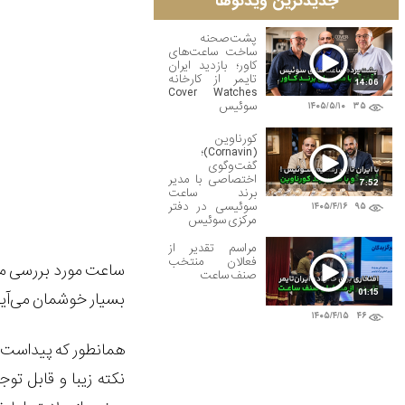
جدیدترین ویدئوها
پشت‌صحنه
ساخت ساعت‌های
کاور؛ بازدید ایران
تایمر از کارخانه
14:06
Cover Watches
سوئیس
۱۴۰۵/۵/۱۰
۳۵
کورناوین
(Cornavin)؛
گفت‌وگوی
اختصاصی با مدیر
7:52
برند ساعت
سوئیسی در دفتر
۱۴۰۵/۴/۱۶
۹۵
مرکزی سوئیس
مراسم تقدیر از
فعالان منتخب
ساعت مورد بررسی ما
صنف ساعت
01:15
بسیار خوشمان می
آی
۱۴۰۵/۴/۱۵
۴۶
همانطور که پیداست ا