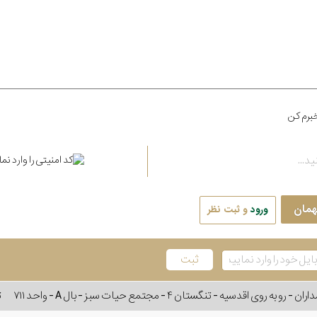
برم کن
همان
ورود
و ثبت نظر
وی اقدسیه - تنگستان ۴ - مجتمع حیات سبز - بال A - واحد ۷۱۱
ت