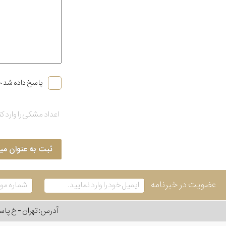
پاسخ داده شد خ
ثبت به عنوان می
عضویت در خبرنامه
آدرس: تهران - خ پاسداران - رو به ر