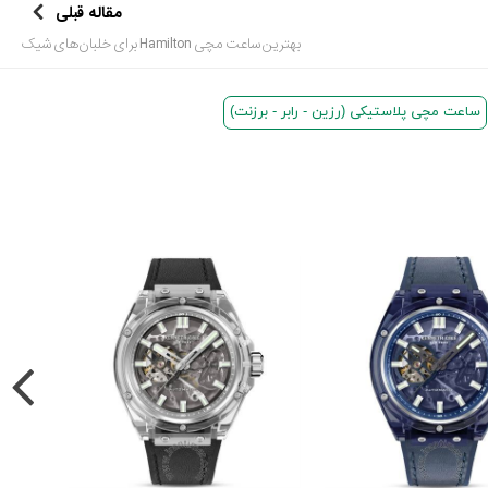
مقاله قبلی
بهترین ساعت مچی Hamilton برای خلبان‌‎های شیک
ساعت مچی پلاستیکی (رزین - رابر - برزنت)