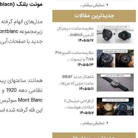
مونت بلنک (Montblacn) دو مدل جدید به مجموعه 1858 اضافه کرد.
نمایش بیشتر...
جدیدترین مقالات
مقایسه ساعت دیجیتال
گارمین Instinct...
جدید با صفحات آبی (ساعت اتوماتیک 1858 و کرو
۱۴۰۵/۵/۱۷
مقایسه ساعت کاسیو Pro
Trek و تیسوت ...
۱۴۰۵/۵/۱۳
شاهکار جدید MB&F:
ساعت مچی که مرزها...
۱۴۰۵/۵/۱۱
از طراحی مینیمال تا
امکانات هوشمند؛...
این قله گرفته شده ا
۱۴۰۵/۵/۶
نمایش بیشتر...