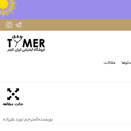
IranTimer Instagram Page
IranTimer Telegram channel
ئوها
مقالات
حالت مطالعه
نویسنده | مترجم:
نوید علیزاده