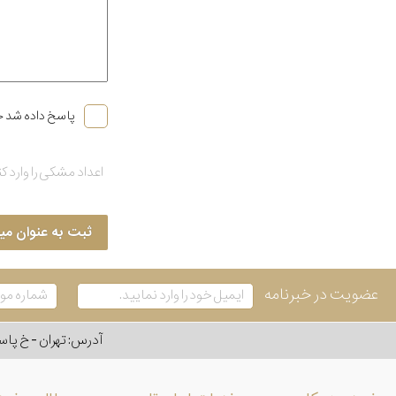
پاسخ داده شد خ
ثبت به عنوان می
عضویت در خبرنامه
آدرس: تهران - خ پاسداران - رو به ر