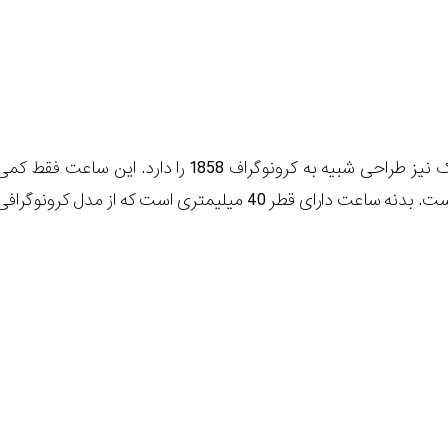
ساعت 1858 اتوماتیک نیز طراحی شبیه به کرونوگراف 1858 را دارد. این ساعت فقط کم
کوچک‌تر و ساده‎تر است. بدنه ساعت دارای قطر 40 میلیمتری است که از مدل کرونوگراف