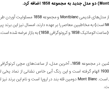
زیرمجموعه Montblanc است) به مخاطبین معاصر را بر عهده دارند. امسال نیز ا
نوگرافی 1858) به بازار عرضه شده است.
همانند ساعت‏های پیشین در مجموعه 1858، آخرین مدل، از ساعت‌های مچی کرنوگراف
نظامی دهه 1920 و 1930 الهام گرفته است و این رنگ آبی خاص نشانی از نماد یخی از
Mont Blanc سوئیس است. Mont Blanc دومین قله بند در اروپا است و نام این برند نیز ا
ست.