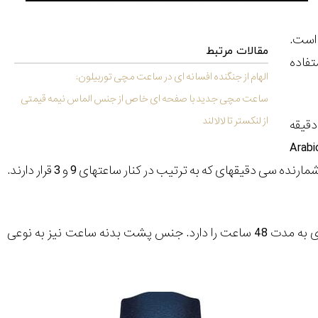
 شده است.
مقالات مرتبط
. بر روی این زه نیز از 4 نقطه استفاده
الهام از جنگنده افسانه ای در ساعت مچی توربیلون:
ساعت مچی جدید با صفحه ای خاص از جنس الماس نیمه قیمتی
از لنکستر تا لالالند
ه دقیقه
 که در هر 5 دقیقه اعداد بر روی آن نوشته شده است. فونت اعداد به کار رفته نیز Arabic
هستند. دو صفحه فرعی نیز در این ساعت وجود دارد. یکی شمارنده ثانیه بوده و دیگر یک شمارنده سی دقیقه‎ای که به ترتیب در کنار ساعت‎های 9 و 3 قرار دارند.
در درون این ساعت از کالیبر MB 25.13 استفاده شده است. این کالیبر قابلیت ذخیره انرژی به مدت 48 ساعت را دارد. جنس پشت بدنه ساعت نیز به نوعی