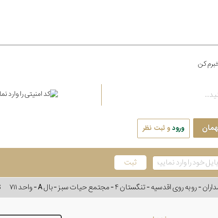
برم کن
همان
ورود
و ثبت نظر
وی اقدسیه - تنگستان ۴ - مجتمع حیات سبز - بال A - واحد ۷۱۱
ت