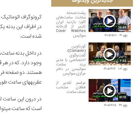
جدیدترین ویدئوها
پشت‌صحنه
ساخت ساعت‌های
کاور؛ بازدید ایران
تایمر از کارخانه
14:06
Cover Watches
شده است.
سوئیس
۱۴۰۵/۵/۱۰
۴۱
کورناوین
(Cornavin)؛
گفت‌وگوی
اختصاصی با مدیر
7:52
برند ساعت
سوئیسی در دفتر
۱۴۰۵/۴/۱۶
۱۰۲
مرکزی سوئیس
عقربه‎های ساعت طوری طراحی شده‎اند که نمایی سنتی به ساعت می‎دهند.
مراسم تقدیر از
فعالان منتخب
صنف ساعت
01:15
۱۴۰۵/۴/۱۵
۴۹
است که ساعت می‎تواند تا 100 متر در زیر آب دوام بیاورد.