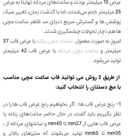
عرض 15 میلیمتر بودند و ساعت‌های مردانه نهایتا به عرض
25 میلیمتر ختم می‌شدند، اما با گذشت زمان، تغییر سبک
پوشش ها و گسترش سریع دنیای مد ظاهر ساعت مچی
ها هم دچار تحولات چشمگیری شدند.
مقایسه
ساعت
امروزِ به صورت معمول
ساعت‌
مچی زنانه
با عرض قاب 37
کاسیو
میلیمتر و
ساعت مچی
مردانه
با عرض قاب 42 میلیمتر
Pro
Trek
تولید می‌شود.
و
تیسوت
از طریق 2 روش می توانید قاب ساعت مچی مناسب
...
۱۴۰۵/۵/۱۳
با مچ دستتان را انتخاب کنید:
شاهکار
جدید
1- رنج عرض قاب ها : اگر بخواهیم رنج عرض قاب ها را در
MB&F:
نظر بگیریم باید گفت، در حال حاضر ساعت‌های زنانه با
ساعت
مچی
عرض قاب هایی از 27
mm
تا 40
mm
و ساعتهای مردانه از ،
که
مرزها...
35
mm
تا 65
mm
تولید می‌شوند که سایزهای بالاتر و