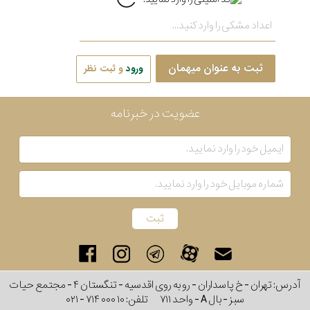
ثبت به عنوان میهمان
ورود
و ثبت نظر
عضویت در خبرنامه
آدرس: تهران - خ پاسداران - رو به روی اقدسیه - تنگستان ۴ - مجتمع حیات
سبز - بال A - واحد ۷۱۱
تلفن:
۰۲۱ - ۷۱۴ ۰۰۰ ۱۰