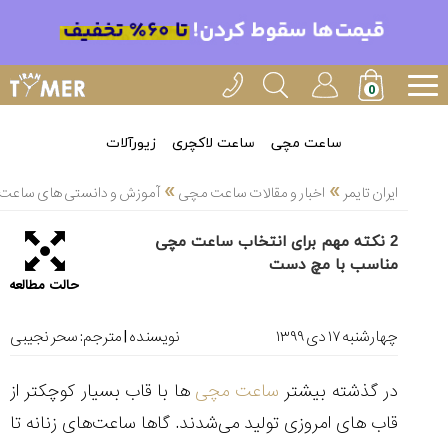
خدمات
ایران
تایمر(11)
آموزش
ساعت مچی
ساعت لاکچری
زیورآلات
تنظیم
»
»
ساعتها(2)
ایران تایمر
اخبار و مقالات ساعت مچی
آموزش و دانستی های ساعت 
سرزمین
2 نکته مهم برای انتخاب ساعت مچی
ساعت،
مناسب با مچ دست
سوئیس(136)
حالت مطالعه
آموزش
و
چهارشنبه ۱۷ دی ۱۳۹۹
نویسنده | مترجم:
سحر نجیبی
دانستی
های
در گذشته بیشتر
ساعت‌ مچی
ها با قاب بسیار کوچکتر از
ساعت
ها(127)
قاب های امروزی تولید می‌شدند. گاها ساعت‌های زنانه تا