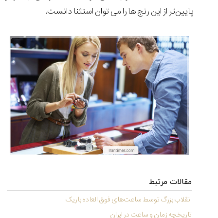
۱۴۰۵/۵/۱۱
پایین‌تر از این رنج ها را می توان استثنا دانست.
از
طراحی
مینیمال
تا
امکانات
هوشمند؛...
۱۴۰۵/۵/۶
بهترین
ساعت
مردانه
غواصی
برای
ماجرا...
۱۴۰۵/۵/۳
مقالات مرتبط
انقلاب بزرگ توسط ساعت‌های فوق العاده باریک
کورناوین
پشت‌صحنه
مراسم تقدیر از
تاریخچه زمان و ساعت در ایران