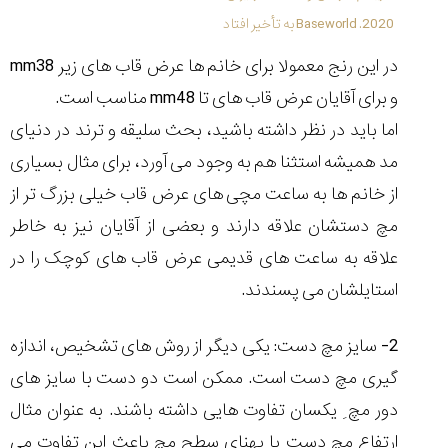
(Cornavin)؛
ساخت ساعت‌های
فعالان منتخب
گفت‌وگوی
صنف ساعت
کاور؛ بازدید ایران
2020. Baseworld به تأخیر افتاد
تایمر از کارخانه
اختصاصی با مدیر
14:06
01:15
7:52
Cover Watches
برند ساعت
در این رنج معمولا برای خانم ها عرض قاب های زیر 38
mm
سوئیس
سوئیسی در دفتر
۴۶
مرکزی سوئیس
۳۵
۹۵
۱۴۰۵/۴/۱۵
و برای آقایان عرض قاب های تا 48
mm
مناسب است.
۱۴۰۵/۵/۱۰
۱۴۰۵/۴/۱۶
اما باید در نظر داشته باشید، بحث سلیقه و ترند در دنیای
مد همیشه استثنا هم به وجود می آورد، برای مثال بسیاری
از خانم ها به ساعت مچی های عرض قاب خیلی بزرگ تر از
مچ دستشان علاقه دارند و بعضی از آقایان نیز به خاطر
علاقه به ساعت های قدیمی عرض قاب های کوچک را در
استایلشان می پسندند.
2- سایز مچ دست: یکی دیگر از روش های تشخیص، اندازه
گیری مچ دست است. ممکن است دو دست با سایز های
دور مچ ِ یکسان تفاوت هایی داشته باشند. به عنوان مثال
ارتفاع مچ دست یا پهنای سطح مچ باعث این تفاوت می