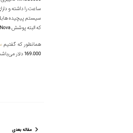
سیستم پیچیده هابلو
که البته پوشش
iNova
همانطور که گفتیم
س
169.000 دلار می
باشد. البته
مقاله بعدی