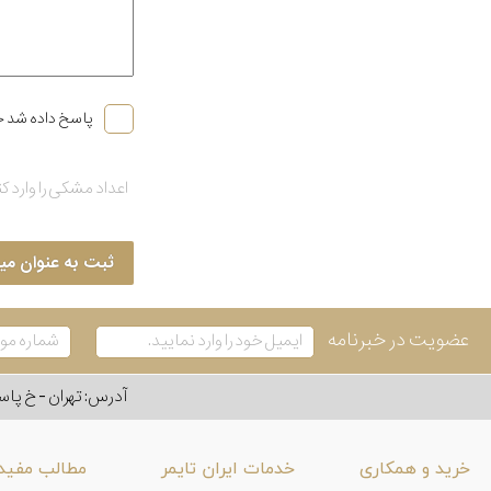
پاسخ داده شد خ
ثبت به عنوان می
عضویت در خبرنامه
آدرس: تهران - خ پاسداران - رو به ر
خرید و همکاری
خدمات ایران تایمر
مطالب مفید