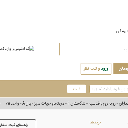
برم کن
همان
ورود
و ثبت نظر
وی اقدسیه - تنگستان ۴ - مجتمع حیات سبز - بال A - واحد ۷۱۱
ت
برندها
راهنمای ثبت سفا