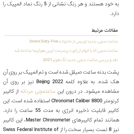
(Cornavin)؛
ساخت ساعت‌های
فعالان منتخب
به خود هستند و هر رنگ نشانی از 5 رنگ نماد المپیک را
گفت‌وگوی
صنف ساعت
کاور؛ بازدید ایران
تایمر از کارخانه
اختصاصی با مدیر
14:06
01:15
7:52
دارد.
Cover Watches
برند ساعت
سوئیس
سوئیسی در دفتر
۴۶
مرکزی سوئیس
۳۵
۹۵
۱۴۰۵/۴/۱۵
مقالات مرتبط
۱۴۰۵/۵/۱۰
۱۴۰۵/۴/۱۶
ساعت مچی جدید اوریس از خانواده Divers Sixty-Five
ساعت مچی که با الهام از رکورد پرسرعت ترین هواپیما ساخته شد
نقد و بررسی ساعت مچی جدید تگ هویر 2021
پشت بدنه ساعت صیقل شده است و تم المپیک بر روی آن
هک شده. به علاوه کلمه
Beijing 2022
نیز بر روی آن
مشاهده می‏شود. در درون این
ساعتمچی مردانه
از کالیبر
کرنومتر
Chronomat Caliber 8800
استفاده شده است. این
کالیبر قابلیت ذخیره انرژی به مدت 55 ساعت را دارد.
همانند تمام کالیبرهای
Master Chronometer
، این کالیبر
نیز 8 تست بسیار سخت را از
Swiss Federal Institute of