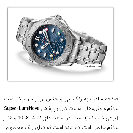
۱۴۰۵/۵/۱۱
از
طراحی
مینیمال
تا
امکانات
هوشمند؛...
۱۴۰۵/۵/۶
بهترین
ساعت
مردانه
غواصی
برای
ماجرا...
صفحه ساعت به رنگ آبی و جنس آن از سرامیک است.
۱۴۰۵/۵/۳
علائم و عقربه‌های ساعت دارای پوشش
Super-LumiNova
(نوعی شب نما) است. در ساعت‌های 2، 4، 8، 10 و 12 از
علائم خاصی استفاده شده است که دارای رنگ مخصوص
کورناوین
پشت‌صحنه
مراسم تقدیر از