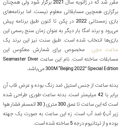
مقرر شد که در ژانویه سال 2021 برگزار شود ولی همچنان
برگزاری همچین مسابقاتی معلوم نیست. اما برنامه‌های
بازی زمستانی 2022 در پکن تا کنون طبق برنامه پیش
می‌رود و برند امگا بار دیگر به عنوان زمان سنج رسمی این
مقایسه
ساعت
بازی
ها انتخاب شده است. طبق سنت نیز این برند یک
کاسیو
ساعت مچی
مخصوص برای شمارش معکوس این
Pro
Trek
مسابقات ساخته است. نام این ساعت
Seamaster Diver
و
300M “Beijing 2022” Special Edition
می‌باشد.
تیسوت
...
۱۴۰۵/۵/۱۳
بدنه ساعت از جنس استیل ضد زنگ بوده و عرض قاب آن
شاهکار
برابر با 42 میلیمتر است. بدنه ساعت طوری طراحی شده
جدید
است که این ساعت تا عمق 300 متری ( 30 اتمسفر فشار هوا
MB&F:
ساعت
زیر آب) ضد آب است. زه این ساعت به صورت یک جهته
مچی
بوده و از تیتانیوم درجه 5 ساخته شده است.
که
مرزها...