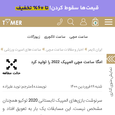
خدمات
ایران
تایمر(11)
آموزش
ساعت مچی
ساعت لاکچری
زیورآلات
تنظیم
»
»
»
ساعتها(2)
ایران تایمر
اخبار و مقالات ساعت مچی
ساعت های اسپرت ورزشی
سرزمین
امگا ساعت مچی المپیک 2022 را تولید کرد
ساعت،
سوئیس(136)
حالت مطالعه
آموزش
و
شنبه ۲۸ فروردین ۱۴۰۰
نویسنده | مترجم:
نوید علیزاده
دانستی
های
سرنوشت بازی‌های المپیک تابستانی 2020 توکیو همچنان
ساعت
ها(127)
مشخص نیست. این مسابقات یک بار به تعویق افتاد و