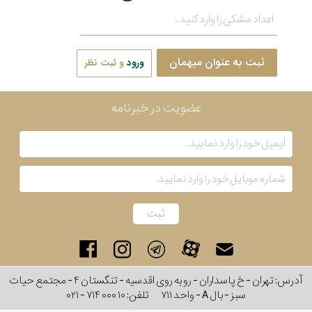
ثبت به عنوان میهمان
ورود
و ثبت نظر
عضویت در خبرنامه
آدرس: تهران - خ پاسداران - رو به روی اقدسیه - تنگستان ۴ - مجتمع حیات
سبز - بال A - واحد ۷۱۱
تلفن:
۰۲۱ - ۷۱۴ ۰۰۰ ۱۰