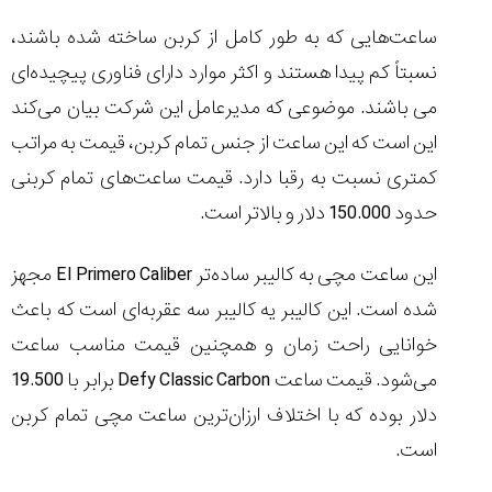
(Cornavin)؛
ساخت ساعت‌های
فعالان منتخب
گفت‌وگوی
صنف ساعت
کاور؛ بازدید ایران
ساعت‌هایی که به طور کامل از کربن ساخته شده باشند،
تایمر از کارخانه
اختصاصی با مدیر
14:06
01:15
7:52
Cover Watches
برند ساعت
نسبتاً کم‌ پیدا هستند و اکثر موارد دارای فناوری پیچیده‌ای
سوئیس
سوئیسی در دفتر
۴۶
مرکزی سوئیس
۳۵
۹۵
۱۴۰۵/۴/۱۵
می باشند. موضوعی که مدیرعامل این شرکت بیان می‌کند
۱۴۰۵/۵/۱۰
۱۴۰۵/۴/۱۶
این است که این ساعت از جنس تمام کربن، قیمت به مراتب
کمتری نسبت به رقبا دارد. قیمت ساعت‌های تمام کربنی
حدود 150.000 دلار و بالاتر است.
این ساعت مچی به کالیبر ساده
تر
El Primero Caliber
مجهز
شده است. این کالیبر یه کالیبر سه عقربه
ای است که باعث
خوانایی راحت زمان و همچنین قیمت مناسب ساعت
می
شود. قیمت ساعت
Defy Classic Carbon
برابر با 19.500
دلار بوده که با اختلاف ارزان‌ترین ساعت مچی تمام کربن
است.