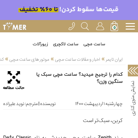
خدمات
ایران
تایمر(11)
آموزش
ساعت مچی
ساعت لاکچری
زیورآلات
تنظیم
»
»
»
ساعتها(2)
ایران تایمر
اخبار و مقالات ساعت مچی
موتور های ساعت مچی
کد
سرزمین
کدام را ترجیح میدید؟ ساعت مچی سبک یا
ساعت،
سنگین وزن؟
سوئیس(136)
حالت مطالعه
آموزش
و
چهارشنبه ۱ ارديبهشت ۱۴۰۰
نویسنده | مترجم:
نوید علیزاده
دانستی
های
کربن، سبک
تر است
ساعت
ها(127)
برند
Zenith
ساعت مچی جدیدش به نام
Defy Classic