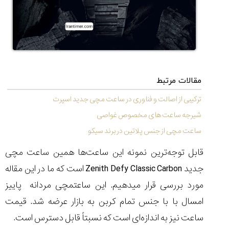
۱۴۰۵/۵/۱۱
از
طراحی
مینیمال
تا
امکانات
هوشمند؛...
مقالات مرتبط
۱۴۰۵/۵/۶
ترکیبی از اصالت و فناوری در ساعت مچی جدید اسپرت
بهترین
شیرجه ساعت های مخصوص غواصی
ساعت
مردانه
ساعت مچی از جنس پلاتین در برند سیکو
غواصی
برای
قابل توجه‌ترین نمونه این ساعت‌ها همین ساعت مچی
ماجرا...
جدید
Zenith Defy Classic Carbon
است که ما در این مقاله
۱۴۰۵/۵/۳
مورد بررسی قرار می‏دهیم. این ساعتمچی مردانه پاییز
امسال با با جنس تمام کربن به بازار عرضه شد. قیمت
ساعت نیز به اندازه‌ای است که نسبتاً قابل دسترس است.
کورناوین
پشت‌صحنه
مراسم تقدیر از