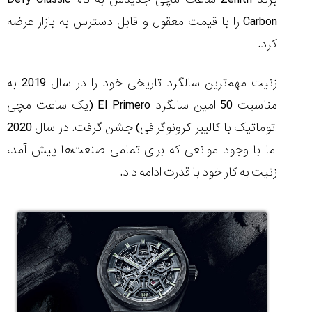
Carbon
را با قیمت معقول و قابل دسترس به بازار عرضه
کرد.
مقایسه
زنیت مهم‌ترین سالگرد تاریخی خود را در سال 2019 به
ساعت
کاسیو
مناسبت 50 امین سالگرد
El Primero
(یک ساعت مچی
Pro
اتوماتیک با کالیبر کرونوگرافی) جشن گرفت. در سال 2020
Trek
و
اما با وجود موانعی که برای تمامی صنعت
ها پیش آمد،
تیسوت
زنیت به کار خود با قدرت ادامه داد.
...
۱۴۰۵/۵/۱۳
شاهکار
جدید
MB&F:
ساعت
مچی
که
مرزها...