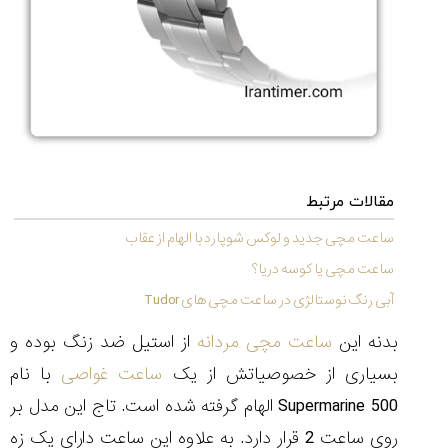
تایمر از کارخانه
اختصاصی با مدیر
14:06
01:15
7:52
Cover Watches
برند ساعت
سوئیس
سوئیسی در دفتر
۴۹
۴۱
مرکزی سوئیس
۱۰۲
۱۴۰۵/۵/۱۰
۱۴۰۵/۴/۱۵
۱۴۰۵/۴/۱۶
مقالات مرتبط
ساعت مچی جدید و لوکس شوپارد با الهام از عقاب
ساعت مچی یا کوسه دریا؟
آبی رنگ نوستالژی در ساعت مچی های Tudor
بدنه این
ساعت مچی مردانه
از استیل ضد زنگ بوده و
بسیاری از خصوصیاتش از یک
ساعت غواصی
با نام
Supermarine 500
الهام گرفته شده است. تاج این مدل بر
روی ساعت 2 قرار دارد. به علاوه این ساعت دارای یک زه