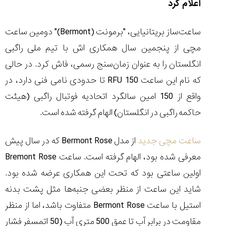
اعلام کرد
ساعت‌ساز بریتانیایی، "برمونت (
Bermont
)" دومین ساعت
مچی از پنجمین سال همکاری اش با تیم ملی راگبی
مقایسه
انگلستان را به عنوان زمان‌سنج رسمی، فاش کرد. در حالی
ساعت
دیجیتال
که نام این ساعت
RFU 150
تا حدودی نامی فنی دارد، در
گارمین
واقع از 150 امین سالگرد اتحادیه فوتبال راگبی (هیئت
Instinct...
۱۴۰۵/۵/۱۷
حاکمه راگبی در انگلستان) الهام گرفته شده است.
مقایسه
ساعت
ساعت مچی جدید
از مدل
Bermont Rose
که در سال پیش
کاسیو
معرفی شده بود، الهام گرفته است. ساعت
Bremont Rose
Pro
Trek
اولین ساعتی بود که تحت این همکاری عرضه شده بود.
و
شاید این ساعت از منظر بعضی جنبه‌ها مثل پشت بدنه
تیسوت
...
استیل با ساعت
Bermont Rose
متفاوت باشد، اما از منظر
۱۴۰۵/۵/۱۳
مقاومت در برابر آب تا عمق 500 متری آب (50 اتمسفر فشار