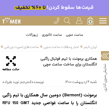
خدمات
ایران
تایمر(11)
آموزش
ساعت مچی
ساعت لاکچری
زیورآلات
تنظیم
»
»
»
ساعتها(2)
ایران تایمر
اخبار و مقالات ساعت مچی
ساعت های اسپرت ورزشی
سرزمین
همکاری برمونت با تیم فوتبال راگبی
ساعت،
انگلستان برای ساخت ساعت مچی
سوئیس(136)
حالت مطالعه
آموزش
و
شنبه ۴ ارديبهشت ۱۴۰۰
نویسنده | مترجم:
نوید علیزاده
دانستی
های
برمونت (
Bermont
) دومین سال همکاری با تیم راگبی
ساعت
ها(127)
انگلستان را با ساعت غواصی جدید
RFU 150 GMT