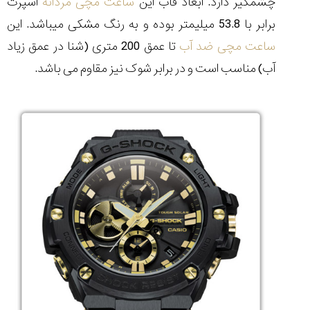
چشمگیر دارد. ابعاد قاب این
ساعت مچی مردانه
اسپرت
۱۴۰۵/۵/۱۱
برابر با 53.8 میلیمتر بوده و به رنگ مشکی می‏باشد. این
از
ساعت مچی ضد آب
تا عمق 200 متری (شنا در عمق زیاد
طراحی
مینیمال
آب) مناسب است و در برابر شوک نیز مقاوم می باشد.
تا
امکانات
هوشمند؛...
۱۴۰۵/۵/۶
بهترین
ساعت
مردانه
غواصی
برای
ماجرا...
۱۴۰۵/۵/۳
کورناوین
پشت‌صحنه
مراسم تقدیر از