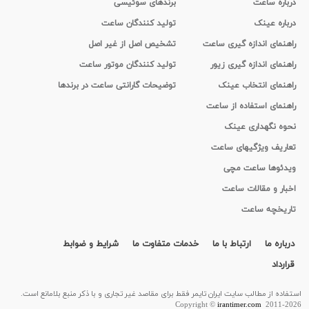
درباره ساعت
برندهای سوئیسی
درباره عینک
تولید کنندگان ساعت
راهنمای اندازه گیری ساعت
تشخیص اصل از غیر اصل
راهنمای اندازه گیری زیور
تولید کنندگان موتور ساعت
راهنمای انتخاب عینک
توضیحات گارانتی ساعت در برندها
راهنمای استفاده از ساعت
نحوه نگهداری عینک
تعاریف ویژگیهای ساعت
ویدئوها ساعت مچی
اخبار و مقالات ساعت
تاریخچه ساعت
درباره ما
ارتباط با ما
خدمات متفاوت ما
شرایط و ضوابط
قرارداد
استفاده از مطالب سايت ایران تایمر فقط برای مقاصد غیر تجاری و با ذکر منبع بلامانع است.
Copyright ©
irantimer.com
2011-2026