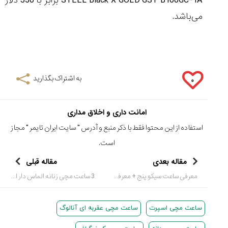
STEEL Black X GOLD GST B100GC-1A
برابر با 350 دلار
می‌باشد.
به اشتراک بگذارید
۰
امانت داری و اخلاق مداری
استفاده از این محتوا فقط با ذکر منبع و آدرس "
سایت ایران تایمر
" مجاز
است.
مقاله بعدی
مقاله قبلی
معرفی ساعت سیکو پنج + معرفی 5 ساعت سیکو 5 مقرون به صرفه
3 ساعت مچی زنانه الماس دار از Patek Philippe
ساعت مچی اسپرت
ساعت مچی عقربه ای آنالوگ