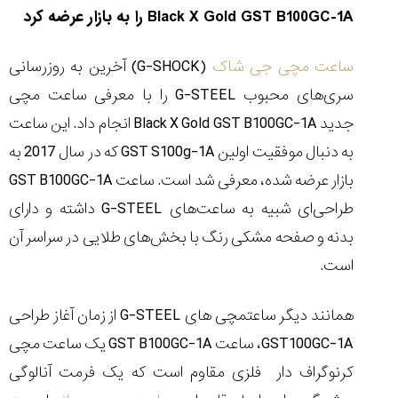
Black X Gold GST B100GC-1A
را به بازار عرضه کرد
ساعت مچی جی شاک
(
G-SHOCK
) آخرین به روزرسانی
سری‌های محبوب
G-STEEL
را با معرفی ساعت مچی
مقایسه
ساعت
جدید
Black X Gold GST B100GC-1A
انجام داد. این ساعت
کاسیو
به دنبال موفقیت اولین
GST S100g-1A
که در سال 2017 به
Pro
Trek
بازار عرضه شده، معرفی شد است. ساعت
GST B100GC-1A
و
تیسوت
طراحی‌ای شبیه به ساعت‌های
G-STEEL
داشته و دارای
...
بدنه و صفحه مشکی رنگ با بخش‌های طلایی در سراسر آن
۱۴۰۵/۵/۱۳
است.
شاهکار
جدید
MB&F:
همانند دیگر ساعتمچی های
G-STEEL
از زمان آغاز طراحی
ساعت
GST100GC-1A
، ساعت
GST B100GC-1A
یک ساعت مچی
مچی
که
کرنوگراف دار فلزی مقاوم است که یک فرمت آنالوگی
مرزها...