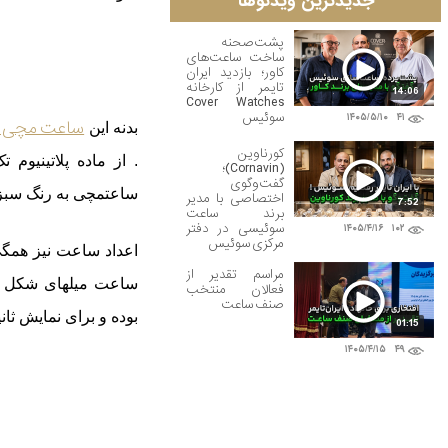
جدیدترین ویدئوها
پشت‌صحنه
ساخت ساعت‌های
کاور؛ بازدید ایران
تایمر از کارخانه
14:06
Cover Watches
سوئیس
۱۴۰۵/۵/۱۰
۴۱
ساعت مچی م
بدنه این
کورناوین
. از ماده پلاتینیوم
(Cornavin)؛
گفت‌وگوی
ساعتمچی به رنگ سبز 
اختصاصی با مدیر
7:52
برند ساعت
سوئیسی در دفتر
۱۴۰۵/۴/۱۶
۱۰۲
مرکزی سوئیس
اعداد ساعت نیز همگی با فونت Arabic بوده و دارای پوشش
مراسم تقدیر از
ساعت میله
فعالان منتخب
صنف ساعت
بوده و برای نمایش ثانیه از
01:15
۱۴۰۵/۴/۱۵
۴۹