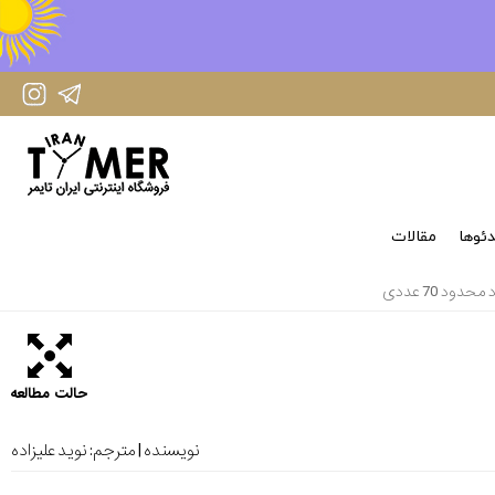
IranTimer Instagram Page
IranTimer Telegram channel
ئوها
مقالات
حالت مطالعه
نویسنده | مترجم:
نوید علیزاده