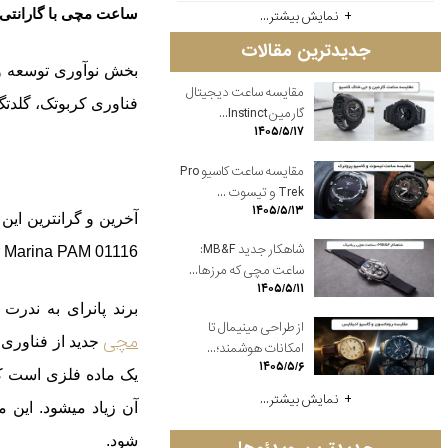
ساعت مچی با گارانتی 70 ساله و تعداد محدود 70 عدد
نمایش بیشتر...
جدیدترین مقالات
مقایسه ساعت دیجیتال
فناوری کربوتک، گلدت
گارمین Instinct...
۱۴۰۵/۵/۱۷
مقایسه ساعت کاسیو Pro
Trek و تیسوت ...
۱۴۰۵/۵/۱۳
آخرین و گرانترین این آ
شاهکار جدید MB&F:
Luminor Marina PAM 01116) به تعداد محدود 70 
ساعت مچی که مرزها...
۱۴۰۵/۵/۱۱
برند پانرای به ندرت ا
از طراحی مینیمال تا
مچی
جدید از فناوری پ
امکانات هوشمند؛...
۱۴۰۵/۵/۶
یک ماده فلزی است ک
نمایش بیشتر...
آن زیاد می‏شود. این
شود.