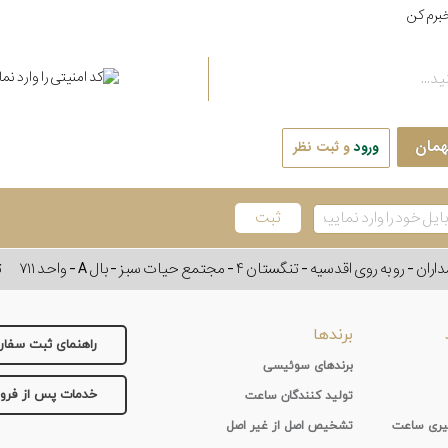
برم کن
همان
ورود
و ثبت نظر
وی اقدسیه - تنگستان ۴ - مجتمع حیات سبز - بال A - واحد ۷۱۱
ت
برندها
راهنمای ثبت سفا
برندهای سوئیسی
خدمات پس از فر
تولید کنندگان ساعت
 گیری ساعت
تشخیص اصل از غیر اصل