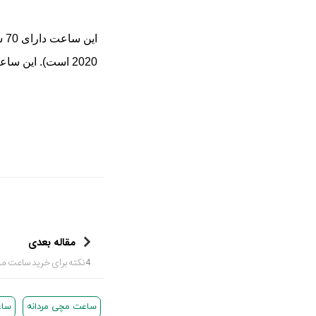
این ساعت دارای 70 سال گارانتی می
2020 است). این ساعت دارای یک بند چرمی تمساح قهوه‏ای رنگ است و قیمت آن نیز برابر با 36.900 دلار می باشد.
مقاله بعدی
4نکته برای خرید ساعت مچی مناسب شما
ساعت مچی مردانه
ساع