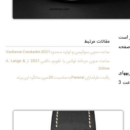
ن برابر با 13.4 میلیمتر است
مقالات مرتبط
 صفحه
ساعت مچی سوئیسی و تولید محدود 2021 Vacheron Constantin
ساعت مچی مردانه لوکس با تقویم دائمی 2021 از A. Lange &
Söhne
های
رقابت طرفداران Panerai به مناسبت 20مین سالگرد این برند
ای شکل و دارای کناره‌های آبی رنگ هستند. یک نمایشگر تاریخ نیز در کنار ساعت 3