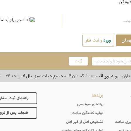
برم کن
همان
ورود
و ثبت نظر
وی اقدسیه - تنگستان ۴ - مجتمع حیات سبز - بال A - واحد ۷۱۱
ت
برندها
راهنمای ثبت سفا
برندهای سوئیسی
خدمات پس از فر
تولید کنندگان ساعت
 گیری ساعت
تشخیص اصل از غیر اصل
یری زیور
تولید کنندگان موتور ساعت