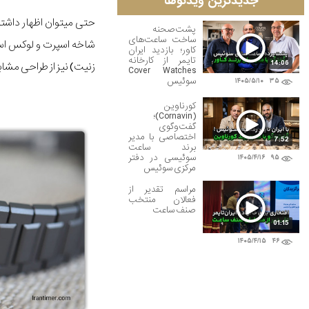
جدیدترین ویدئوها
پشت‌صحنه
ساخت ساعت‌های
شاخه اسپرت و لوکس اس
کاور؛ بازدید ایران
تایمر از کارخانه
14:06
زنیت) نیز از طراحی مشابه
Cover Watches
سوئیس
۱۴۰۵/۵/۱۰
۳۵
کورناوین
(Cornavin)؛
گفت‌وگوی
اختصاصی با مدیر
7:52
برند ساعت
سوئیسی در دفتر
۱۴۰۵/۴/۱۶
۹۵
مرکزی سوئیس
مراسم تقدیر از
فعالان منتخب
صنف ساعت
01:15
۱۴۰۵/۴/۱۵
۴۶