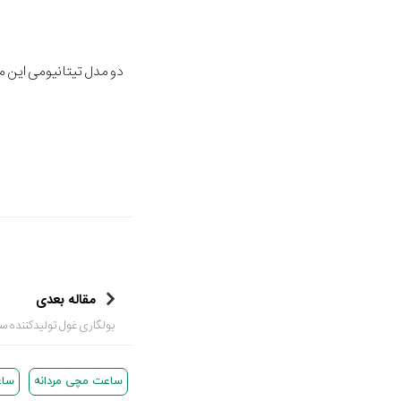
دو مدل تیتانیومی این مجموعه قیمتی برابر با 18.000 دلار و
مقاله بعدی
بولگاری غول تولیدکننده 
ساعت مچی مردانه
ساع