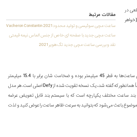
ه 12 طرفه زیر زه هر مدل، پاسخ این برند به استفاده روزافزون شکل 8 ضلعی در
مقالات مرتبط
رند هابلوت (خواهر
ساعت مچی سوئیسی و تولید محدود 2021 Vacheron Constantin
ساعت مچی جدید با صفحه ای خاص از جنس الماس نیمه قیمتی
نقد و بررسی ساعت مچی جدید تگ هویر 2021
بدنه‌های تمام ساعت‌ها به قطر 45 میلیمتر بوده و ضخامت شان برابر با 15.4 میلیمتر
می‌باشد. اساساً همانطور که گفته شد، یک نسخه تقویت شده از Defy اصلی است. هر مدل
د بند ساعت مختلف یکپارچه است که با سیستم بند قابل تعویض عرضه
موضوع باعث می‌شود که بتوانید به سرعت ظاهر ساعت را عوض کنید و لذت