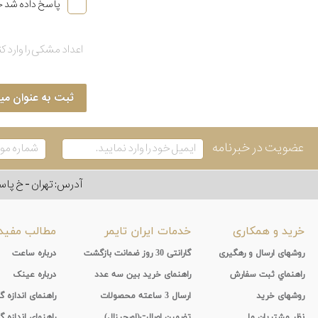
پاسخ داده شد خ
ثبت به عنوان می
عضویت در خبرنامه
آدرس: تهران - خ پاسداران - رو به ر
خرید و همکاری
خدمات ایران تایمر
مطالب مفید
روشهای ارسال و رهگیری
گارانتی 30 روز ضمانت بازگشت
درباره ساعت
راهنماي ثبت سفارش
راهنمای خرید بین سه عدد
درباره عینک
روشهای خرید
ارسال 3 ساعته محصولات
راهنمای اندازه
نظر مشتریان ما
تضمین اصالت(اورجینال)
راهنمای اندازه گ