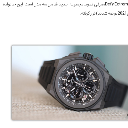
حدود یک ماهه پیش در Watch & Wonders، زنیت آخرین نسخه ساعت مچی مجموعه Defy را با نام Defy Extremeمعرفی نمود. مجموعه جدید شامل سه مدل است. این خانواده