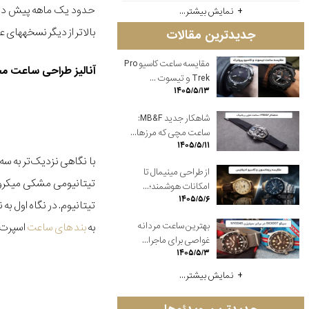
نمایش بیشتر...
بالاتر از دیگر نسخه‎های عرضه شده(از جمله Defy 21 Felipe Pantone و Defy Classic Carbon که در ابتدای 2021 عرضه شدند) قرار گرفته.
جدیدترین مقالات
مقایسه ساعت کاسیو Pro
آنالیز طراحی ساعت م
Trek و تیسوت ...
۱۴۰۵/۵/۱۳
شاهکار جدید MB&F:
ساعت مچی که مرزها...
۱۴۰۵/۵/۱۱
از طراحی مینیمال تا
تیتانیومی مشکی میکروبل
امکانات هوشمند؛...
۱۴۰۵/۵/۶
به
بند های ساعت
اسپرت 
بهترین ساعت مردانه
غواصی برای ماجرا...
۱۴۰۵/۵/۳
نمایش بیشتر...