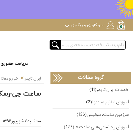
منو کاربری و پیگیری
دریافت حضوری
»
گروه مقالات
ایران تایمر
اخبار و مقا
خدمات ایران تایمر(11)
ساعت جی-رسکیو (g-rescue) کاسیو با نمایش حالت ماه و 
آموزش تنظیم ساعتها(2)
سرزمین ساعت، سوئیس(136)
ﺳﻪشنبه ۷ شهریور ۱۳۹۶
آموزش و دانستی های ساعت ها(127)