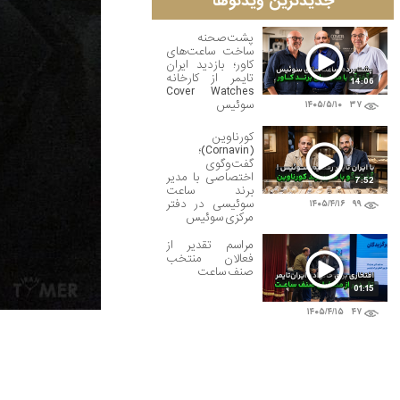
جدیدترین ویدئوها
پشت‌صحنه
ساخت ساعت‌های
کاور؛ بازدید ایران
تایمر از کارخانه
14:06
Cover Watches
سوئیس
۱۴۰۵/۵/۱۰
۳۷
کورناوین
(Cornavin)؛
گفت‌وگوی
اختصاصی با مدیر
7:52
برند ساعت
سوئیسی در دفتر
۱۴۰۵/۴/۱۶
۹۹
مرکزی سوئیس
مراسم تقدیر از
فعالان منتخب
صنف ساعت
01:15
۱۴۰۵/۴/۱۵
۴۷