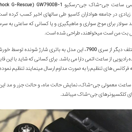
بررسی ساعت جی-شاک جی-رسکیو
GW7900B-1
(
hock G-Rescue
یادی در جامعه هواداران کاسیو طی سالهای اخیر کسب کرده است
 سولار برای موج سواری و ماهیگیری و یا کسانی که ساعتی به س
یل بت من است میخواهند، طراحی شده است.
مانند نسخه‌های مختلف دیگر از سری 7900، این مدل به باتری شارژ شونده توسط 
ادیویی از ساعت اتمی دارا می باشد. برای کسانی که شاید با این قاب
 فرکانس های تنظیم را به صورت مداوم ارسال مینمایند تنظیم نموده 
ک ساعت معمولی جی-شاک، نمایش حالت ماه، و حالت جزر و مد این
برای کلکسیونرهای جی-شاک میباشد.