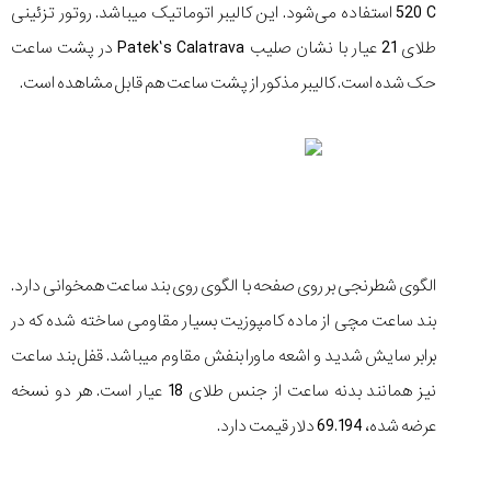
520 C استفاده می‌شود. این کالیبر اتوماتیک می‏باشد. روتور تزئینی
طلای 21 عیار با نشان صلیب Patek’s Calatrava در پشت ساعت
حک شده است. کالیبر مذکور از پشت ساعت هم قابل مشاهده است.
الگوی شطرنجی بر روی صفحه با الگوی روی بند ساعت همخوانی دارد.
بند ساعت مچی از ماده کامپوزیت بسیار مقاومی ساخته شده که در
برابر سایش شدید و اشعه ماورا بنفش مقاوم می‎باشد. قفل بند ساعت
نیز همانند بدنه ساعت از جنس طلای 18 عیار است. هر دو نسخه
عرضه شده، 69.194 دلار قیمت دارد.