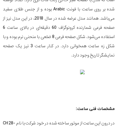
تایمر از کارخانه
اختصاصی با مدیر
14:06
01:15
7:52
Cover Watches
برند ساعت
شده بر روی ساعت با فونت Arabic بوده و از جنس طلای سفید
سوئیس
سوئیسی در دفتر
۴۳
۵۰
مرکزی سوئیس
می‌باشد. همانند مدل عرضه شده در سال 2018، در این مدل نیز از
۱۰۷
۱۴۰۵/۵/۱۰
۱۴۰۵/۴/۱۵
۱۴۰۵/۴/۱۶
صفحه فرعی شمارنده کرونوگراف 60 دقیقه‌ای در بالای ساعت 6
استفاده می‌شود. شکل صفحه فرعی 8 ضلعی با منحنی نرم بوده و با
شکل زه ساعت همخوانی دارد. در کنار ساعت 3 نیز یک صفحه
نمایشگر تاریخ وجود دارد.
مشخصات فنی ساعت:
در درون این ساعت از موتور ساخته شده در خود شرکت با نام CH 28-