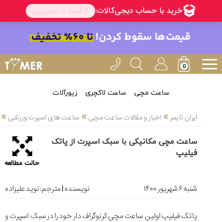
خدمات
ایران
تایمر(11)
آموزش
تنظیم
ساعتها(2)
ساعت مچی
ساعت لاکچری
زیورآلات
سرزمین
»
»
»
ایران تایمر
اخبار و مقالات ساعت مچی
ساعت های اسپرت ورزشی
ساعت،
سوئیس(136)
ساعت مچی مکانیکی با سبک اسپرت از پاتک
فیلیپ
آموزش
حالت مطالعه
و
دانستی
های
شنبه ۶ شهریور ۱۴۰۰
نویسنده | مترجم:
نوید علیزاده
ساعت
ها(127)
پاتک فیلیپ اولین ساعت مچی کرنوگراف دار خود را در سبک اسپرت و