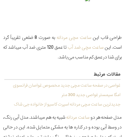
شاهکار
جدید
MB&F:
ساعت
مچی
که
طراحی قاب این
ساعت مچی مردانه
به صورت 8 ضلعی تقریباً گرد
مرزها...
۱۴۰۵/۵/۱۱
است. این
ساعت مچی ضد آب
تا عمق 120 متری ضد آب می‏باشد که
برای شنا در عمق کم مناسب می باشد.
از
طراحی
مینیمال
مقالات مرتبط
تا
امکانات
غواصی در صفحه ساعت مچی جدید مخصوص غواصان فرانسوی
هوشمند؛...
امگا سیمستر غواصی جدید 300 متر
۱۴۰۵/۵/۶
جدیدترین ساعت مچی مردانه اسپرت کاسیو از خانواده جی شاک
مدل صفحه هر دو
ساعت مردانه
شبیه به هم می‏باشند. مدل آبی رنگ،
در وسط آبی بوده و در کناره ‏ها به مشکی متمایل شده. این در حالی
کورناوین
پشت‌صحنه
مراسم تقدیر از
(Cornavin)؛
ساخت ساعت‌های
فعالان منتخب
است که مدل با صفحه سبز خاکی رنگ مات‏ تری دارد. اعداد نوشته
گفت‌وگوی
صنف ساعت
کاور؛ بازدید ایران