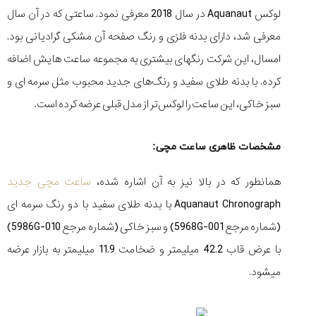
لوکس Aquanaut در سال 2018 معرفی نمود. ساعتی که در آن سال
معرفی شد، دارای بدنه فلزی و رنگ صفحه آن مشکی گرادیانی بود.
امسال، این شرکت رنگ‏های بیشتری به مجموعه ساعت هایش اضافه
مقایسه
کرده. با بدنه طلای سفید و رنگ‌های جدید محبوب مثل سرمه ای و
ساعت
سبز خاکی، این ساعت را لوکس‌تر از مدل قبلی عرضه کرده است.
دیجیتال
گارمین
Instinct...
۱۴۰۵/۵/۱۷
مشخصات ظاهری ساعت مچی:
مقایسه
همانطور که در بالا نیز به آن اشاره شده،
ساعت مچی جدید
ساعت
Aquanaut Chronograph با بدنه طلای سفید با دو رنگ سرمه ای
کاسیو
Pro
(شماره مرجع 5968G-001) و سبز خاکی (شماره مرجع 5986G-010)
Trek
و
با عرض قاب 42.2 میلیمتر و ضخامت 11.9 میلیمتر به بازار عرضه
تیسوت
می‎شود.
...
۱۴۰۵/۵/۱۳