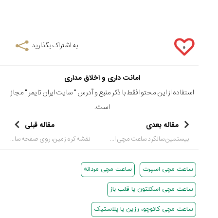
به اشتراک بگذارید
۰
امانت داری و اخلاق مداری
استفاده از این محتوا فقط با ذکر منبع و آدرس "
سایت ایران تایمر
" مجاز
است.
مقاله بعدی
مقاله قبلی
بیستمین سالگرد ساعت مچی از جنس طلا Langematik Perpetual
نقشه کره زمین، روی صفحه ساعت مچی شما
ساعت مچی اسپرت
ساعت مچی مردانه
ساعت مچی اسکلتون یا قلب باز
ساعت مچی کائوچو، رزین یا پلاستیک