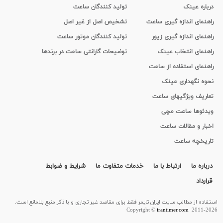
درباره عینک
تولید کنندگان ساعت
راهنمای اندازه گیری ساعت
تشخیص اصل از غیر اصل
راهنمای اندازه گیری زیور
تولید کنندگان موتور ساعت
راهنمای انتخاب عینک
توضیحات گارانتی ساعت در برندها
راهنمای استفاده از ساعت
نحوه نگهداری عینک
تعاریف ویژگیهای ساعت
ویدئوها ساعت مچی
اخبار و مقالات ساعت
تاریخچه ساعت
درباره ما
ارتباط با ما
خدمات متفاوت ما
شرایط و ضوابط
قرارداد
استفاده از مطالب سايت ایران تایمر فقط برای مقاصد غیر تجاری و با ذکر منبع بلامانع است.
Copyright ©
irantimer.com
2011-2026