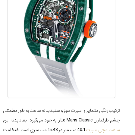
۱۴۰۵/۵/۱۱
از
طراحی
مینیمال
تا
امکانات
هوشمند؛...
۱۴۰۵/۵/۶
بهترین
ساعت
مردانه
غواصی
برای
ماجرا...
۱۴۰۵/۵/۳
ترکیب رنگی متمایز و اسپرت سبز و سفید بدنه ساعت به طور مطمئنی
چشم طرفداران Le Mans Classic را به خود می‌گیرد. ابعاد بدنه این
ساعت مچی اسپرت
40.1 میلیمتر در 15.48 میلیمتری است. ضخامت
کورناوین
پشت‌صحنه
مراسم تقدیر از