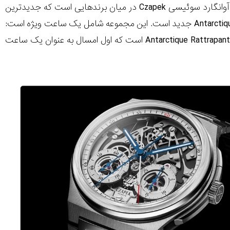
رویداد ساعت مچی Geneva Watch Days با تمام نیرو در حال انجام است و ساعت‌ ساز آوانگارد سوئیسی Czapek در میان برندهایی است که جدیدترین
ساعت‌هایشان را پاییز 2021 عرضه می‌کنند. عنوان اصلی مجموعه امسال Antarctique Rattrapante جدید است. این مجموعه شامل یک ساعت ویژه است:
اولین ساعت کرونوگرافی اسکلتون Czapek. این ساعت دنباله‌ رو ساعت مچی Antarctique Rattrapante “Sunrise است که اول امسال به عنوان یک ساعت