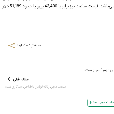
خواهد بود. البته روش دیگر دستری به این ساعت خرید آنلاین (به تعداد محدود 77 عدد) می‌باشد. قیمت ساعت نیز برابر با 43,400 یورو یا حدود 51,189 دلار
به اشتراک بگذارید
ن تایمر
" مجاز است.
مقاله قبلی
ساعت مچی زنانه لوکس با طراحی میناکاری شده
اعت مچی استیل