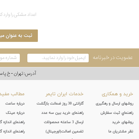
ثبت به عنوان می
عضویت در خبرنامه
آدرس: تهران - خ پاسداران - رو به ر
خرید و همکاری
خدمات ایران تایمر
مطالب مفید
روشهای ارسال و رهگیری
گارانتی 30 روز ضمانت بازگشت
درباره ساعت
راهنماي ثبت سفارش
راهنمای خرید بین سه عدد
درباره عینک
روشهای خرید
ارسال 3 ساعته محصولات
راهنمای اندازه
نظر مشتریان ما
تضمین اصالت(اورجینال)
راهنمای اندازه گ