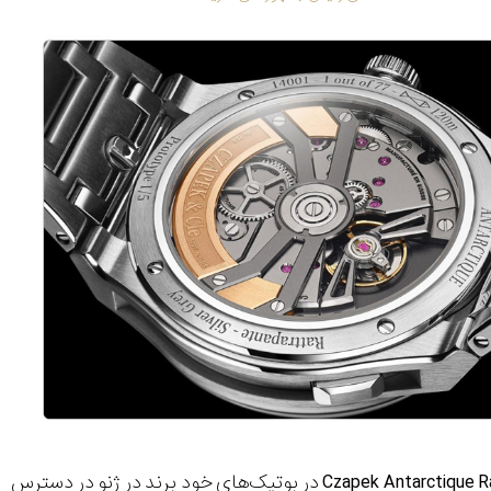
در درون ساعت نیز از کالیبر Czapek Caliber SHX6 استفاده شده است. ساعت Czapek Antarctique Rattrapante در بوتیک‌های خود برند در ژنو در دسترس