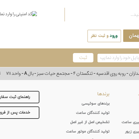
همان
ورود
و ثبت نظر
وی اقدسیه - تنگستان ۴ - مجتمع حیات سبز - بال A - واحد ۷۱۱
ت
برندها
راهنمای ثبت سفا
برندهای سوئیسی
خدمات پس از فر
تولید کنندگان ساعت
 گیری ساعت
تشخیص اصل از غیر اصل
یری زیور
تولید کنندگان موتور ساعت