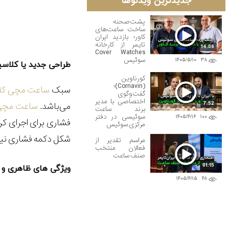
جدیدترین ویدئوها
پشت‌صحنه
ساخت ساعت‌های
کاور؛ بازدید ایران
تایمر از کارخانه
14:06
Cover Watches
سوئیس
۱۴۰۵/۵/۱۰
۳۸
طراحی جدید یا کلا
کورناوین
(Cornavin)؛
سبک
ساعت مچی کل
گفت‌وگوی
اختصاصی با مدیر
7:52
می‌باشد.
ساعت مچی
برند ساعت
سوئیسی در دفتر
۱۴۰۵/۴/۱۶
۱۰۰
فشاری برای اجرای کر
مرکزی سوئیس
شکل دکمه فشاری نیز 
مراسم تقدیر از
فعالان منتخب
صنف ساعت
01:15
ویژگی های ظاهری و 
۱۴۰۵/۴/۱۵
۴۸