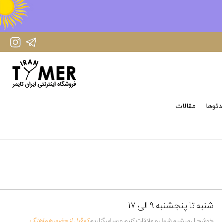
IranTimer Instagram Page
IranTimer Telegram channel
ئوها
مقالات
شنبه تا پنجشنبه ۹ الی ۱۷
خوشحال میشیم شما رو ملاقات کنیم و سپاسگزاریم
که قبل از حضور هماهنگ