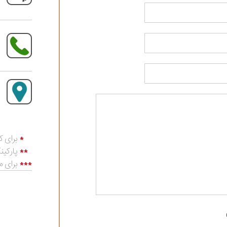
*
برای ک
**
پارکی
***
برای م