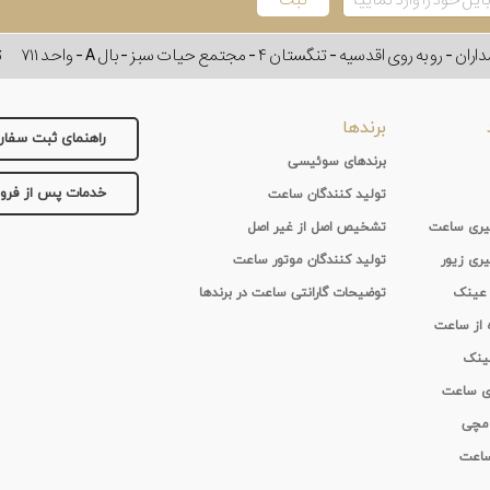
وی اقدسیه - تنگستان ۴ - مجتمع حیات سبز - بال A - واحد ۷۱۱
ت
برندها
راهنمای ثبت سفا
برندهای سوئیسی
خدمات پس از فر
تولید کنندگان ساعت
 گیری ساعت
تشخیص اصل از غیر اصل
یری زیور
تولید کنندگان موتور ساعت
 عینک
توضیحات گارانتی ساعت در برندها
ه از ساعت
عینک
ای ساعت
 مچی
 ساعت