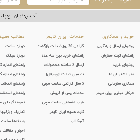
آدرس: تهران - خ پاسداران - رو به ر
خرید و همکاری
خدمات ایران تایمر
مطالب مفید
روشهای ارسال و رهگیری
گارانتی 30 روز ضمانت بازگشت
درباره ساعت
راهنماي ثبت سفارش
راهنمای خرید بین سه عدد
درباره عینک
روشهای خرید
ارسال 3 ساعته محصولات
راهنمای اندازه
نظر مشتریان ما
تضمین اصالت(اورجینال)
راهنمای اندازه گ
همکاری سازمانی
5 سال گارانتی ساعت مچی
راهنمای انتخاب
شرکای تجاری ایران تایمر
خدمات پس از فروش
راهنمای استفاد
خرید اقساطی ساعت مچی
نحوه نگهداری 
کارت هدیه ایران تایمر
تعاریف ویژگیه
آی-کلاب
ویدئوها ساعت
اخبار و مقالات