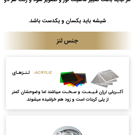
شیشه باید یکسان و یکدست باشد.
جنس لنز
ACRYLIC:
لـنـزهـای
آکــریلی ارزان قـیـمـت و سـخـت میباشند اما وضوحشان کمتر
از پلی کربنات است و زود هم خراشیده میشوند.