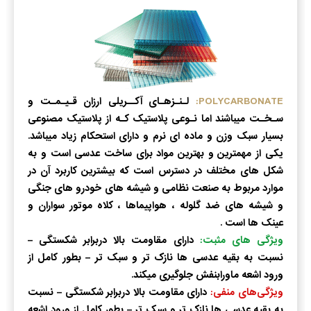
POLYCARBONATE:
لـنـزهـای آکــریلی ارزان قـیـمـت و
سـخـت میباشند اما نـوعی پلاستیک کـه از پلاستیک مصنوعی
بسیار سبک وزن و ماده ای نرم و دارای استحکام زیاد میباشد.
یکی از مهمترین و بهترین مواد برای ساخت عدسی است و به
شکل های مختلف در دسترس است که بیشترین کاربرد آن در
موارد مربوط به صنعت نظامی و شیشه های خودرو های جنگی
و شیشه های ضد گلوله ، هواپیماها ، کلاه موتور سواران و
عینک ها است .
ویژگی های مثبت:
دارای مقاومت بالا دربرابر شکستگی –
نسبت به بقیه عدسی ها نازک تر و سبک تر – بطور کامل از
ورود اشعه ماورابنفش جلوگیری میکند.
ویژگی‌های منفی:
دارای مقاومت بالا دربرابر شکستگی – نسبت
به بقیه عدسی ها نازک تر و سبک تر – بطور کامل از ورود اشعه