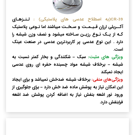
39-CR(به اصطلاح عدسی های پلاستیکی) :
لـنـزهـای
آکــریلی ارزان قـیـمـت و سـخـت میباشند اما نـوعی پلاستیک
کـه از یـک نـوع رزیـن سـاخته میشود و نصف وزن شیشه را
دارد . این نوع عدسی پر کاربردترین عدسی در صنعت عینک
است.
ویژگی های مثبت:
سبک – شکنندگی و بخار کمتر نسبت به
شیشه – برخلاف شیشه مواد چسبنده حفره ای روی عدسی
ایجاد نمیکند
ویژگی‌های منفی:
برخلاف شیشه ضدخش نمیباشد و برای ایجاد
این امکان نیاز به پوشش ماده ضد خش دارد – برای جلوگیری از
ورود نور اشعه بنفش نیاز به اضافه کردن پوشش ضد اشعه
فرابنفش دارد.