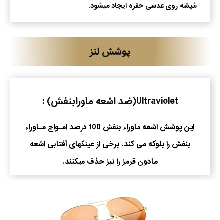
شیشه روی عدسی حفره ایجاد میشود.
پوشش لنز
Ultraviolet(ضد اشعه ماورابنفش) :
این پوشش اشعه ماوراء بنفش 100 درصد امـواج مـاوراء
بنفش را بلوکه می کند. برخی از عینکهای آفتابی اشعه
مادون قرمز را نیز حذف میکنند.