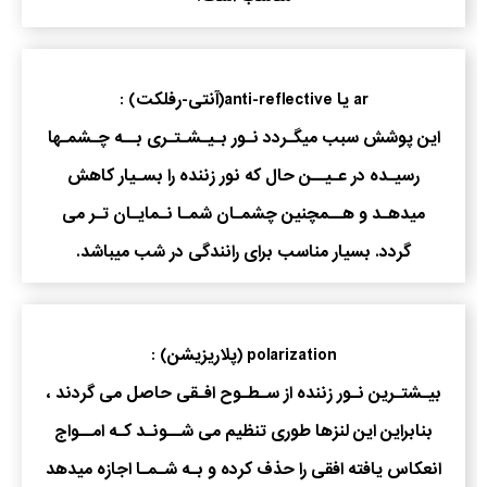
ar یا anti-reflective(آنتی-رفلکت) :
این پوشش سبب میگـردد نـور بـیـشـتـری بــه چـشمـها
رسیـده در عـیــن حال که نور زننده را بسـیار کاهش
میدهـد و هــمچنین چشمـان شمـا نـمایـان تـر می
گردد. بسیار مناسب برای رانندگی در شب میباشد.
polarization (پلاریزیشن) :
بیـشتـرین نـور زننده از سـطـوح افـقی حاصل می گردند ،
بنابراین این لنزها طوری تنظیم می شــونـد کـه امــواج
انعکاس یافته افقی را حذف کرده و بـه شـمـا اجازه میدهد