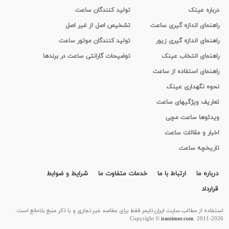
درباره عینک
تولید کنندگان ساعت
راهنمای اندازه گیری ساعت
تشخیص اصل از غیر اصل
راهنمای اندازه گیری زیور
تولید کنندگان موتور ساعت
راهنمای انتخاب عینک
توضیحات گارانتی ساعت در برندها
راهنمای استفاده از ساعت
نحوه نگهداری عینک
تعاریف ویژگیهای ساعت
ویدئوها ساعت مچی
اخبار و مقالات ساعت
تاریخچه ساعت
درباره ما
ارتباط با ما
خدمات متفاوت ما
شرایط و ضوابط
قرارداد
استفاده از مطالب سايت ایران تایمر فقط برای مقاصد غیر تجاری و با ذکر منبع بلامانع است.
Copyright ©
irantimer.com
2011-2026