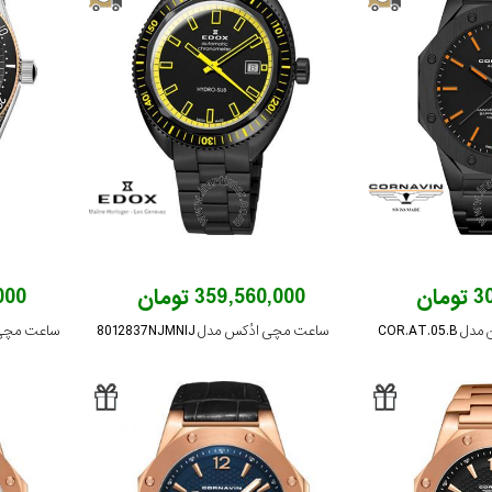
ان
359,560,000 تومان
,000
COR.AT.
ساعت مچی ادُکس مدل 8012837NJMNIJ
ساعت مچی ادُکس م