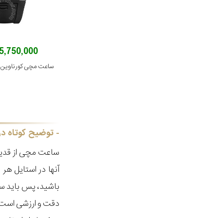
75,750,000 توم
ساعت مچی کورناوین مدل 1-2035
توضیح کوتاه در
ساعت مچی از قدیم
آنها در استایل ه
باشید، پس باید سا
دقت و ارزشی است ک