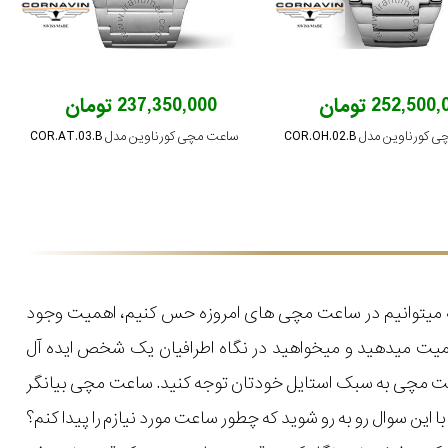
252,500 تومان
237,350,000 تومان
رناوین مدل COR.OH.02.B
ساعت مچی کورناوین مدل COR.AT.03.B
که میتوانیم در ساعت مچی های امروزه حس کنیم، اهمیت وجود
میت میدهید و میخواهید در نگاه اطرافیان یک شخص ایده آل
اعت مچی به سبک استایل خودتان توجه کنید. ساعت مچی بیانگر
ن سوال رو به رو شوید که چطور ساعت مورد نیازم را پیدا کنم؟