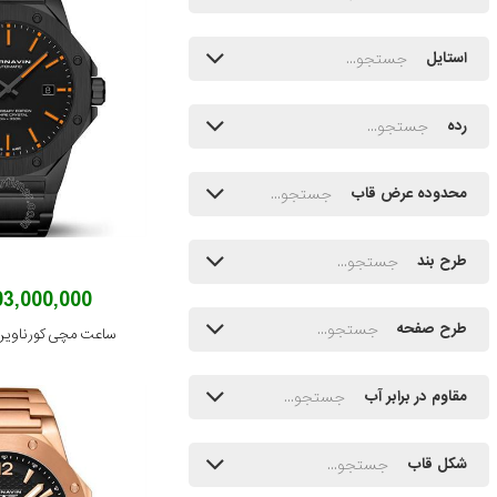
استایل
رده
محدوده عرض قاب
طرح بند
303,000,000 توم
طرح صفحه
ساعت مچی کورناوین مدل 05.B
مقاوم در برابر آب
شکل قاب