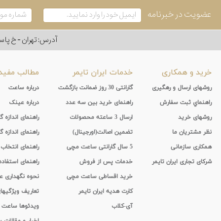
عضویت در خبرنامه
آدرس: تهران - خ پاسداران - رو به ر
خرید و همکاری
خدمات ایران تایمر
مطالب مفید
روشهای ارسال و رهگیری
گارانتی 30 روز ضمانت بازگشت
درباره ساعت
راهنماي ثبت سفارش
راهنمای خرید بین سه عدد
درباره عینک
روشهای خرید
ارسال 3 ساعته محصولات
راهنمای اندازه
نظر مشتریان ما
تضمین اصالت(اورجینال)
راهنمای اندازه گ
همکاری سازمانی
5 سال گارانتی ساعت مچی
راهنمای انتخاب
شرکای تجاری ایران تایمر
خدمات پس از فروش
راهنمای استفاد
خرید اقساطی ساعت مچی
نحوه نگهداری 
کارت هدیه ایران تایمر
تعاریف ویژگیه
آی-کلاب
ویدئوها ساعت
اخبار و مقالات