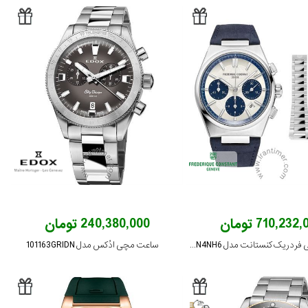
710,232 تومان
240,380,000 تومان
ساعت مچی فردریک کنستانت مدل FC-391WN4NH6
ساعت مچی ادُکس مدل 101163GRIDN