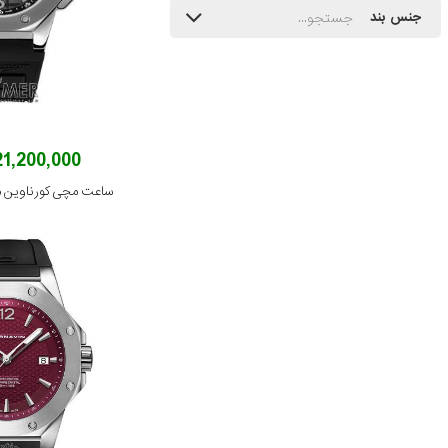
جنس بند
121,200,000 توم
ساعت مچی کورناوین مدل 12-2001R