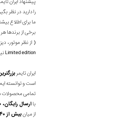
پیشنهاد ایران تای
را دارید در نظر ب
ما برای اطلاع بیش
برخی از برندها هر
( از نظر موتور، دی
Limited edition نیز گفته میشود. بر روی هر ساعتی که تولید میشود شماره آن حک خواهد شد (2/10 یا 2/1000).
ایران تایمر
بزرگتری
است و توانسته ایم
تمامی محصولات ما
با
ارسال رایگان، ۳۰ روز مهلت بازگشت، امکان خرید حضوری و انتخاب بین ۳ محصول
از میان
بیش از ۴۰ هزار مدل ساعت و اکسسوری اورجینال