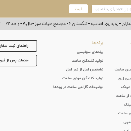
وی اقدسیه - تنگستان ۴ - مجتمع حیات سبز - بال A - واحد ۷۱۱
ت
برندها
راهنمای ثبت سفا
برندهای سوئیسی
خدمات پس از فر
تولید کنندگان ساعت
 گیری ساعت
تشخیص اصل از غیر اصل
یری زیور
تولید کنندگان موتور ساعت
 عینک
توضیحات گارانتی ساعت در برندها
ه از ساعت
عینک
ای ساعت
 مچی
 ساعت