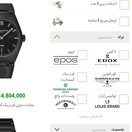
انتخاب بین 3 عدد
ارسال سریع 3 ساعته
برند
ادُکس
ایپوز
کورناوین
فردریک
کنستانت
444,804,000 تو
لوئیس ارارد
وست اند واچ
نمایش بیشتر...
جنسیت