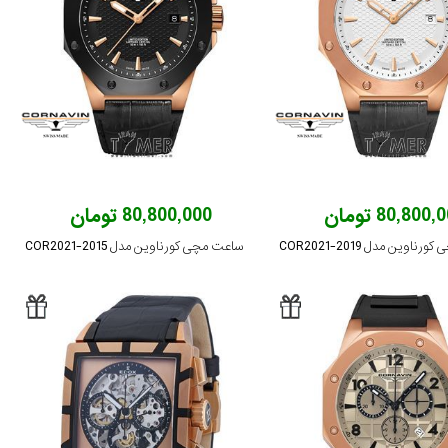
80,800 تومان
80,800,000 تومان
اوین مدل COR2021-2019
ساعت مچی کورناوین مدل COR2021-2015