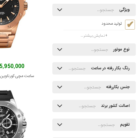
ویژگی
تولید محدود
نمایش بیشتر...
نوع موتور
95,950,000 توم
رنگ بکار رفته در ساعت
ساعت مچی کورناوین مدل 1-2022
جنس بکاررفته
اصالت کشور برند
تقویم