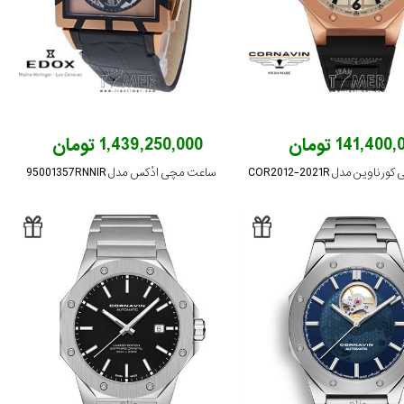
141,400 تومان
1,439,250,000 تومان
وین مدل COR2012-2021R
ساعت مچی ادُکس مدل 95001357RNNIR