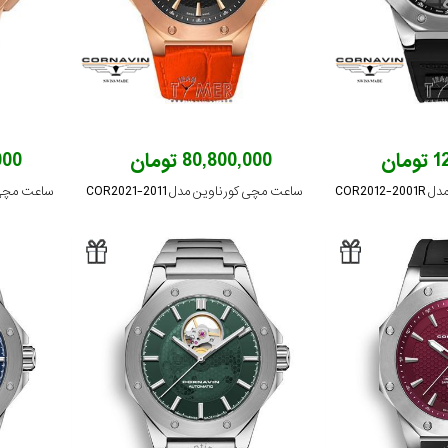
ان
80,800,000 تومان
,000
COR20
ساعت مچی کورناوین مدل COR2021-2011
ساعت مچی کورنا