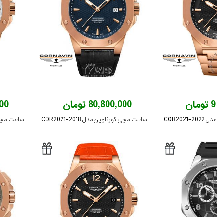
ان
80,800,000 تومان
,000
COR202
ساعت مچی کورناوین مدل COR2021-2018
ساعت مچی کورن