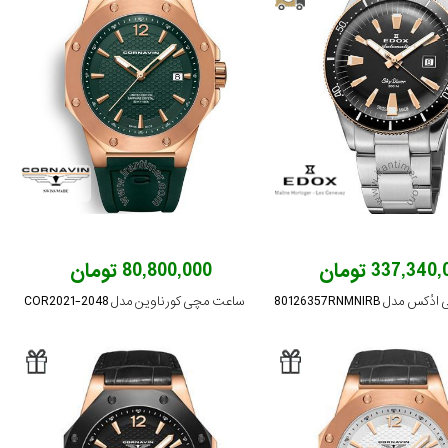
337,340 تومان
80,800,000 تومان
دل 80126357RNMNIRB
ساعت مچی کورناوین مدل COR2021-2048