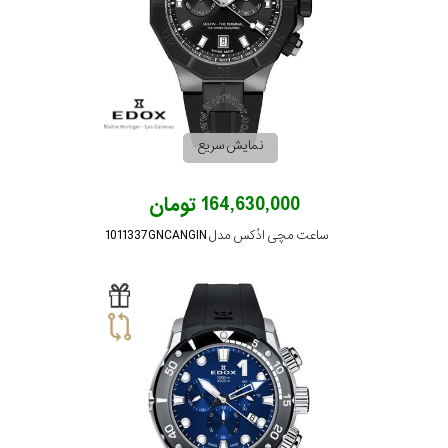
نمایش سریع
164,630,000 تومان
ساعت مچی ادُکس مدل 1011337GNCANGIN