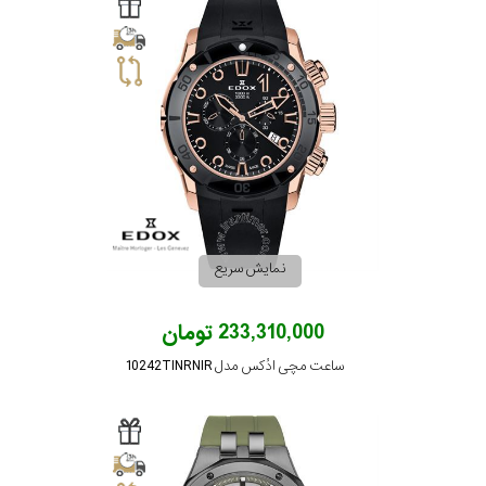
کورناوین
فردریک
کنستانت
لوئیس
ارارد
نمایش سریع
وست
233,310,000 تومان
اند
واچ
ساعت مچی ادُکس مدل 10242TINRNIR
جنسیت
نمایش
بیشتر...
استایل