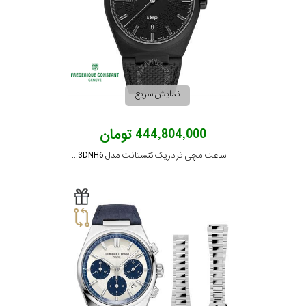
در
برابر
آب
نمایش سریع
شکل
قاب
444,804,000 تومان
ساعت مچی فردریک کنستانت مدل FC-303TA3DNH6
ویژگی
نوع
موتور
رنگ
بکار