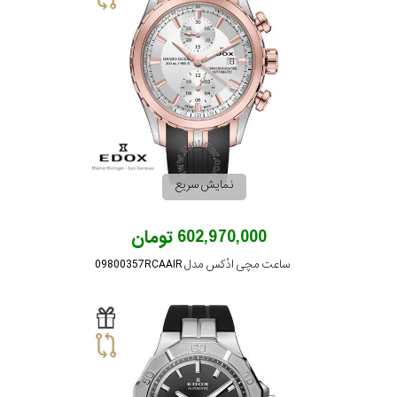
نمایش سریع
602,970,000 تومان
ساعت مچی ادُکس مدل 09800357RCAAIR