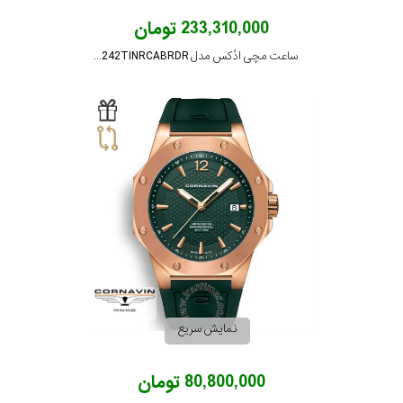
233,310,000 تومان
ساعت مچی ادُکس مدل 10242TINRCABRDR
نمایش سریع
80,800,000 تومان