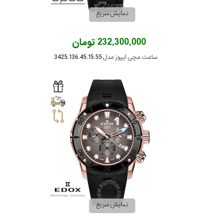
جنس
نمایش سریع
بند
رزین
232,300,000 تومان
نمایش
بیشتر...
ساعت مچی ایپوز مدل 3425.136.45.15.55
نمایش سریع