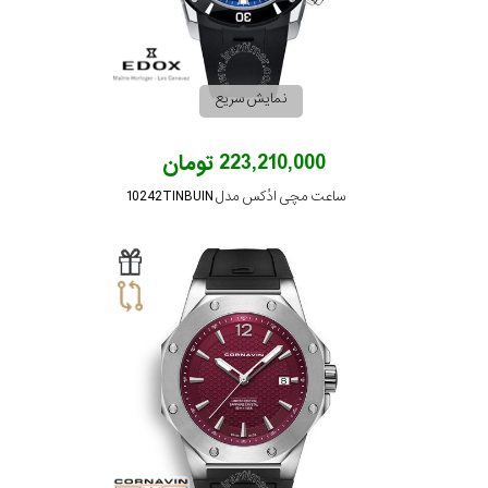
نمایش سریع
223,210,000 تومان
ساعت مچی ادُکس مدل 10242TINBUIN