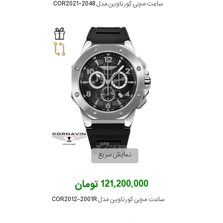
ساعت مچی کورناوین مدل COR2021-2048
نمایش سریع
121,200,000 تومان
ساعت مچی کورناوین مدل COR2012-2001R