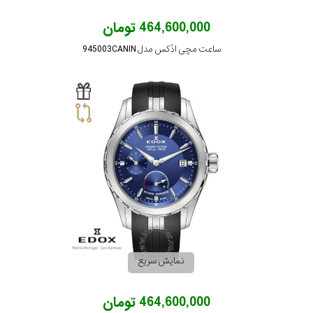
464,600,000 تومان
ساعت مچی ادُکس مدل 945003CANIN
نمایش سریع
464,600,000 تومان