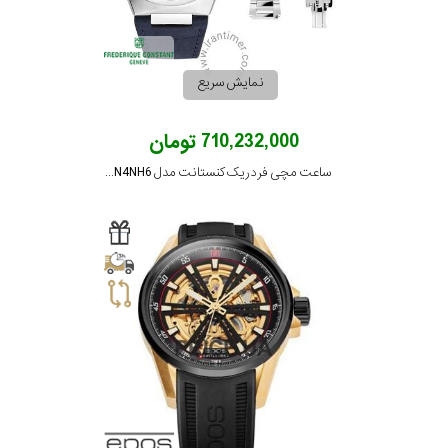
رفته
در
نمایش سریع
ساعت
710,232,000 تومان
جنس
ساعت مچی فردریک کنستانت مدل FC-391WN4NH6
بکاررفته
اصالت
کشور
برند
تقویم