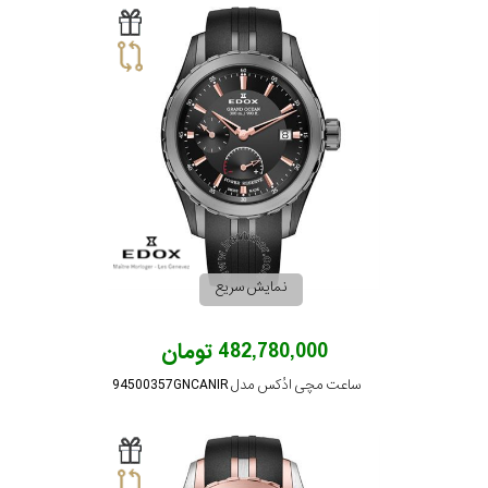
نمایش سریع
482,780,000 تومان
ساعت مچی ادُکس مدل 94500357GNCANIR