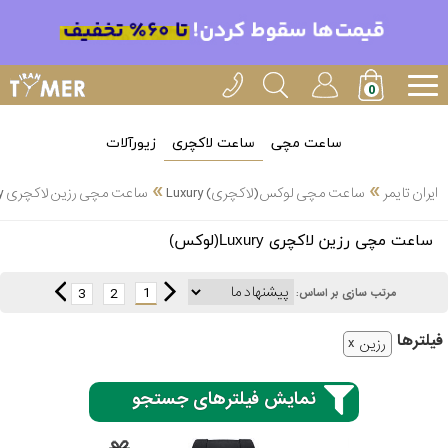
ساعت مچی
ساعت لاکچری
زیورآلات
»
»
ایران تایمر
ساعت مچی لوکس(لاکچری) Luxury
ساعت مچی رزین لاکچری Luxury(لوکس)
انتخاب
ساعت مچی رزین لاکچری Luxury(لوکس)
بین 3
ارسال
عدد
1
3
2
مرتب سازی بر اساس:
سریع
برند
فیلتر‌ها
رزین
3
ادُکس
ساعته
نمایش فیلترهای جستجو
ایپوز