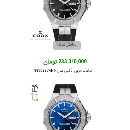
نمایش سریع
233,310,000 تومان
ساعت مچی ادُکس مدل 880083CANIN