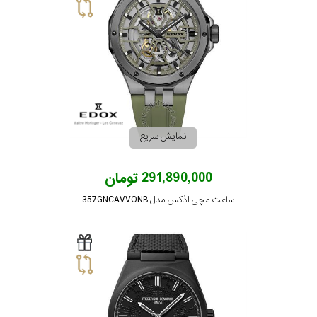
رده
محدوده
عرض
قاب
نمایش سریع
طرح
291,890,000 تومان
بند
ساعت مچی ادُکس مدل 85303357GNCAVVONB
طرح
صفحه
مقاوم