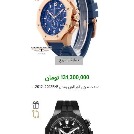
نمایش سریع
131,300,000 تومان
ساعت مچی کورناوین مدل COR2012-2012R/B