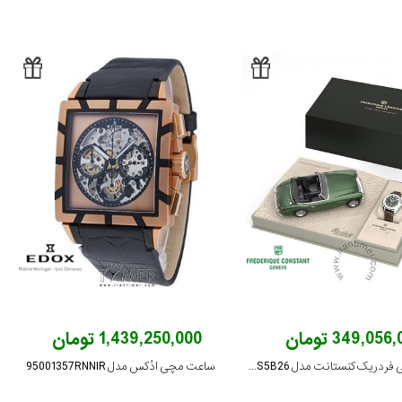
349,056 تومان
1,439,250,000 تومان
ساعت مچی فردریک کنستانت مدل FC-301HGRS5B26
ساعت مچی ادُکس مدل 95001357RNNIR