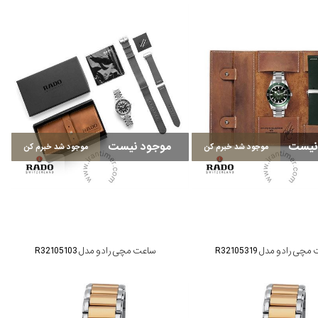
نیست
موجود نیست
موجود شد خبرم کن
موجود شد خبرم کن
ی رادو مدل R32105319
ساعت مچی رادو مدل R32105103