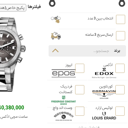
فیلتر‌ها
پکیج خاص(هدیه
انتخاب بین 3 عدد
ارسال سریع 3 ساعته
برند
ادُکس
ایپوز
کورناوین
فردریک
کنستانت
240,380,000 توم
لوئیس ارارد
وست اند واچ
ساعت مچی ادُکس مدل GRIDN
نمایش بیشتر...