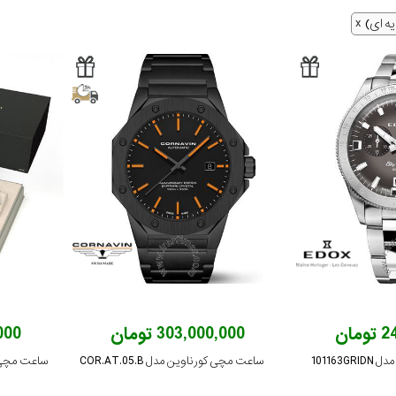
 ای)
ان
303,000,000 تومان
,000
101163
ساعت مچی کورناوین مدل COR.AT.05.B