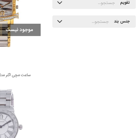
تقویم
جنس بند
موجود نیست
ساعت مچی اگنر مدل 1698-SET-54