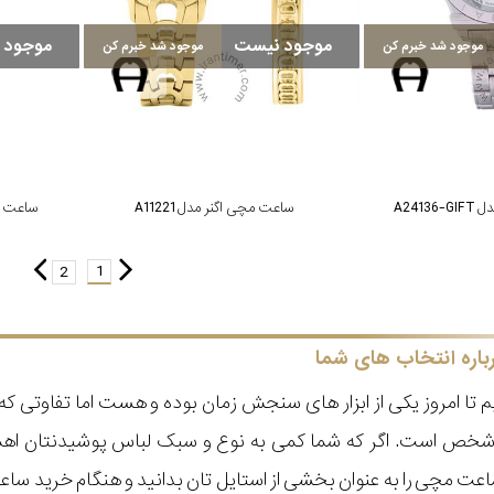
موجود نیست
موجود 
موجود شد خبرم کن
موجود شد خبرم کن
A241
ساعت مچی اگنر مدل A11221
ساعت مچی ا
1
2
باره انتخاب های شما
 تا امروز یکی از ابزار های سنجش زمان بوده و هست اما تفاوتی 
ر شخص است. اگر که شما کمی به نوع و سبک لباس پوشیدنتان اه
عت مچی را به عنوان بخشی از استایل تان بدانید و هنگام خرید س