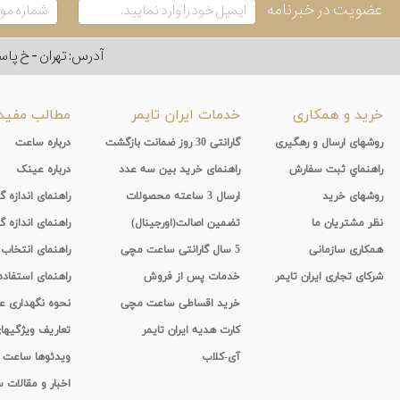
عضویت در خبرنامه
آدرس: تهران - خ پاسداران - رو به ر
خرید و همکاری
خدمات ایران تایمر
مطالب مفید
روشهای ارسال و رهگیری
گارانتی 30 روز ضمانت بازگشت
درباره ساعت
راهنماي ثبت سفارش
راهنمای خرید بین سه عدد
درباره عینک
روشهای خرید
ارسال 3 ساعته محصولات
راهنمای اندازه
نظر مشتریان ما
تضمین اصالت(اورجینال)
راهنمای اندازه گ
همکاری سازمانی
5 سال گارانتی ساعت مچی
راهنمای انتخاب
شرکای تجاری ایران تایمر
خدمات پس از فروش
راهنمای استفاد
خرید اقساطی ساعت مچی
نحوه نگهداری 
کارت هدیه ایران تایمر
تعاریف ویژگیه
آی-کلاب
ویدئوها ساعت
اخبار و مقالات