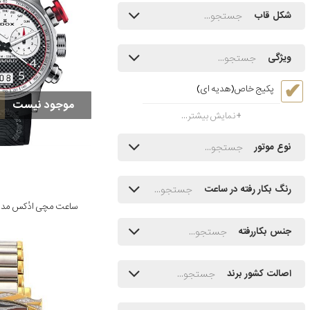
شکل قاب
ویژگی
پکیج خاص(هدیه ای)
موجود نیست
نمایش بیشتر...
نوع موتور
رنگ بکار رفته در ساعت
ساعت مچی ادُکس مدل 003TINRCANBR
جنس بکاررفته
اصالت کشور برند