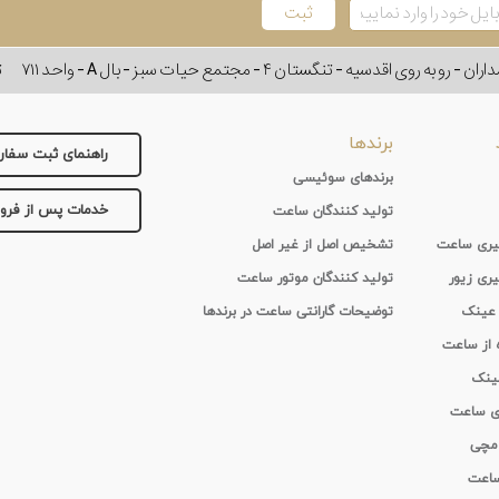
وی اقدسیه - تنگستان ۴ - مجتمع حیات سبز - بال A - واحد ۷۱۱
ت
برندها
راهنمای ثبت سفا
برندهای سوئیسی
خدمات پس از فر
تولید کنندگان ساعت
 گیری ساعت
تشخیص اصل از غیر اصل
یری زیور
تولید کنندگان موتور ساعت
 عینک
توضیحات گارانتی ساعت در برندها
ه از ساعت
عینک
ای ساعت
 مچی
 ساعت