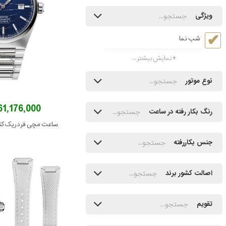
ویژگی
شب نما
نمایش بیشتر...
نوع موتور
361,176,000 توم
رنگ بکار رفته در ساعت
جنس بکاررفته
اصالت کشور برند
تقویم