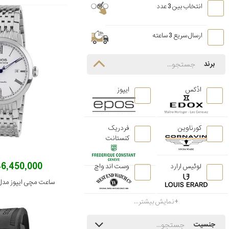
انتخاب بین 3 عدد
ارسال سریع 3 ساعته
برند
ادُکس
ایپوز
کورناوین
فردریک
کنستانت
146,450,000 توم
لوئیس ارارد
وست اند واچ
ساعت مچی ایپوز مدل 32.132.20.20.30
نمایش بیشتر...
جنسیت