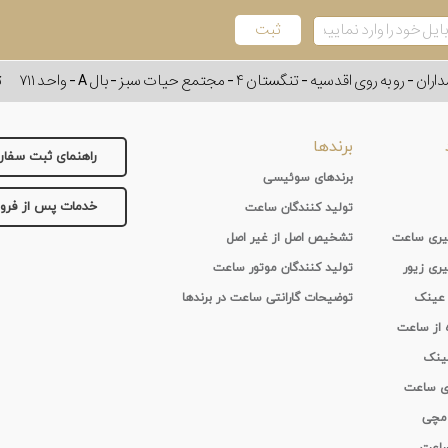
وی اقدسیه - تنگستان ۴ - مجتمع حیات سبز - بال A - واحد ۷۱۱
ت
برندها
راهنمای ثبت سفا
برندهای سوئیسی
خدمات پس از فر
تولید کنندگان ساعت
 گیری ساعت
تشخیص اصل از غیر اصل
یری زیور
تولید کنندگان موتور ساعت
 عینک
توضیحات گارانتی ساعت در برندها
ه از ساعت
عینک
ای ساعت
 مچی
 ساعت