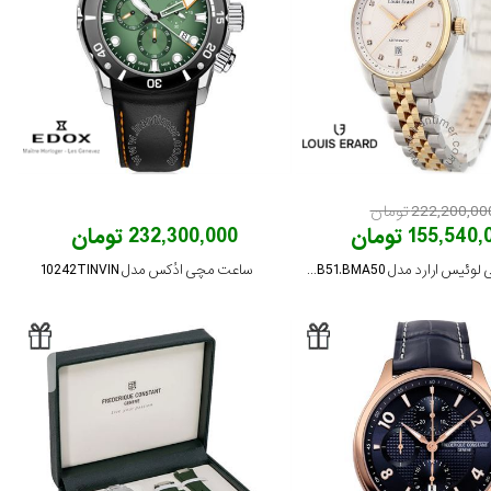
222,200,00 تومان
155,540 تومان
232,300,000 تومان
ساعت مچی لوئیس ارارد مدل 20100AB51.BMA50
ساعت مچی ادُکس مدل 10242TINVIN