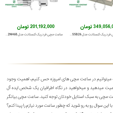
349,056 تومان
201,192,000 تومان
ساعت مچی فردریک کنستانت مدل FC-301HGRS5B26
ساعت مچی فردریک کنستانت مدل FC-240GRD2NH6B
که میتوانیم در ساعت مچی های امروزه حس کنیم، اهمیت وجود
میت میدهید و میخواهید در نگاه اطرافیان یک شخص ایده آل
اعت مچی به سبک استایل خودتان توجه کنید. ساعت مچی بیانگر
ن سوال رو به رو شوید که چطور ساعت مورد نیازم را پیدا کنم؟