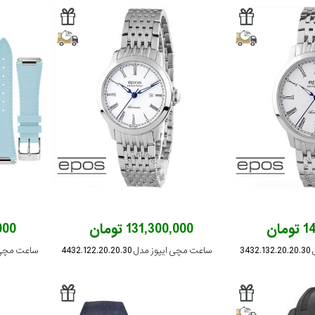
ان
131,300,000 تومان
,000
34
ساعت مچی ایپوز مدل 4432.122.20.20.30