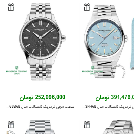
391,476 تومان
252,096,000 تومان
ساعت مچی فردریک کنستانت مدل FC-303LB3NH6B
ساعت مچی فردریک کنستانت مدل FC-530G3B6B