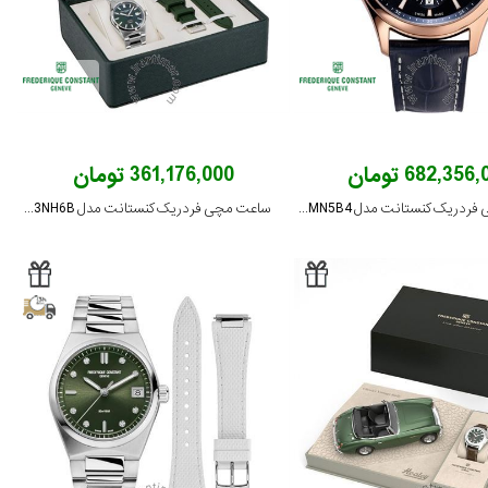
682,356 تومان
361,176,000 تومان
ساعت مچی فردریک کنستانت مدل FC-392RMN5B4
ساعت مچی فردریک کنستانت مدل FC-303G3NH6B