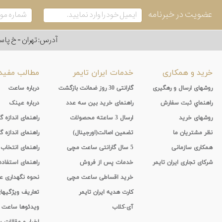
عضویت در خبرنامه
آدرس: تهران - خ پاسداران - رو به ر
خرید و همکاری
خدمات ایران تایمر
مطالب مفید
روشهای ارسال و رهگیری
گارانتی 30 روز ضمانت بازگشت
درباره ساعت
راهنماي ثبت سفارش
راهنمای خرید بین سه عدد
درباره عینک
روشهای خرید
ارسال 3 ساعته محصولات
راهنمای اندازه
نظر مشتریان ما
تضمین اصالت(اورجینال)
راهنمای اندازه گ
همکاری سازمانی
5 سال گارانتی ساعت مچی
راهنمای انتخاب
شرکای تجاری ایران تایمر
خدمات پس از فروش
راهنمای استفاد
خرید اقساطی ساعت مچی
نحوه نگهداری 
کارت هدیه ایران تایمر
تعاریف ویژگیه
آی-کلاب
ویدئوها ساعت
اخبار و مقالات