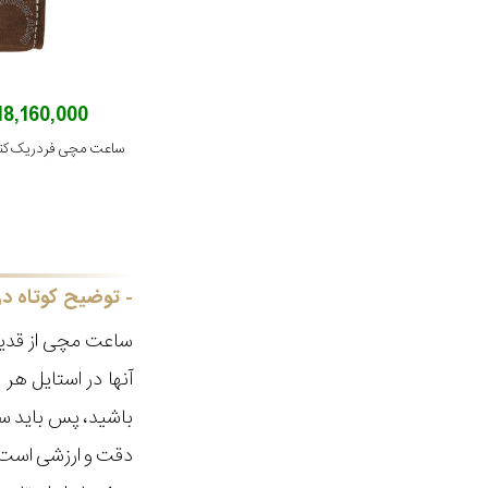
218,160,000 توم
توضیح کوتاه در
ساعت مچی از قدیم
آنها در استایل ه
باشید، پس باید سا
دقت و ارزشی است ک