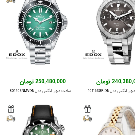
240,380 تومان
250,480,000 تومان
ادُکس مدل 101163GRIDN
ساعت مچی ادُکس مدل 801203NMVDN