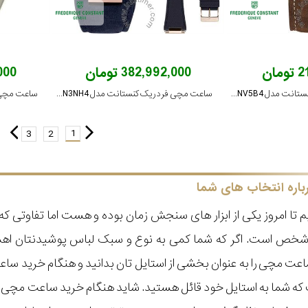
ان
382,992,000 تومان
,000
ساعت مچی فردریک کنستانت مدل FC-303NV5B4
ساعت مچی فردریک کنستانت مدل FC-303N3NH4
1
3
2
باره انتخاب های شما
 تا امروز یکی از ابزار های سنجش زمان بوده و هست اما تفاوتی 
ر شخص است. اگر که شما کمی به نوع و سبک لباس پوشیدنتان اه
عت مچی را به عنوان بخشی از استایل تان بدانید و هنگام خرید س
ه شما به استایل خود قائل هستید. شاید هنگام خرید ساعت مچی با ای