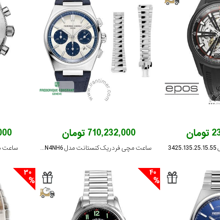
ان
710,232,000 تومان
,000
34
ساعت مچی فردریک کنستانت مدل FC-391WN4NH6
ساعت مچی 
30
40