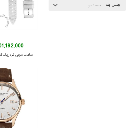
جنس بند
201,192,000 توم