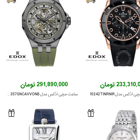
233,310 تومان
291,890,000 تومان
ُکس مدل 10242TINRNIR
ساعت مچی ادُکس مدل 85303357GNCAVVONB