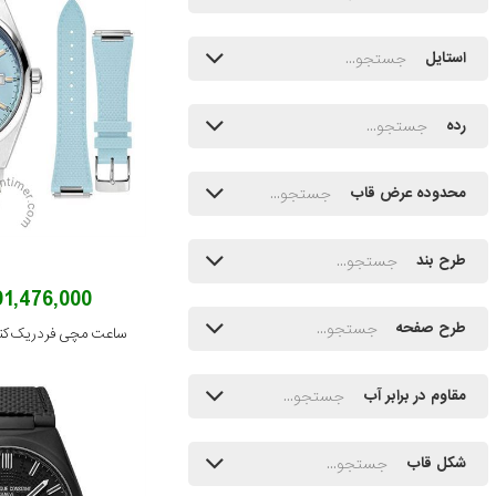
استایل
رده
محدوده عرض قاب
طرح بند
391,476,000 توم
طرح صفحه
مقاوم در برابر آب
شکل قاب