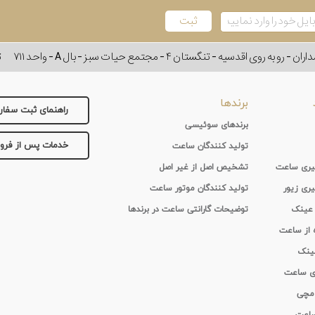
وی اقدسیه - تنگستان ۴ - مجتمع حیات سبز - بال A - واحد ۷۱۱
ت
برندها
راهنمای ثبت سفا
برندهای سوئیسی
خدمات پس از فر
تولید کنندگان ساعت
 گیری ساعت
تشخیص اصل از غیر اصل
یری زیور
تولید کنندگان موتور ساعت
 عینک
توضیحات گارانتی ساعت در برندها
ه از ساعت
عینک
ای ساعت
 مچی
 ساعت