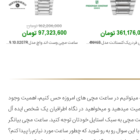
162,206,000 تومان
361,176 تومان
97,323,600 تومان
ساعت مچی فردریک کنستانت مدل FC-303N4NH6B
ساعت مچی وست اند واچ مدل 10W8149.10.0207R
که میتوانیم در ساعت مچی های امروزه حس کنیم، اهمیت وجود
میت میدهید و میخواهید در نگاه اطرافیان یک شخص ایده آل
اعت مچی به سبک استایل خودتان توجه کنید. ساعت مچی بیانگر
ن سوال رو به رو شوید که چطور ساعت مورد نیازم را پیدا کنم؟