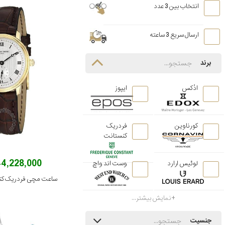
انتخاب بین 3 عدد
ارسال سریع 3 ساعته
برند
ادُکس
ایپوز
کورناوین
فردریک
کنستانت
144,228,000 توم
لوئیس ارارد
وست اند واچ
نمایش بیشتر...
جنسیت