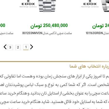
ان
250,480,000 تومان
,000
101163
ساعت مچی ادُکس مدل 801203NMVDN
1
3
2
باره انتخاب های شما
 تا امروز یکی از ابزار های سنجش زمان بوده و هست اما تفاوتی 
ر شخص است. اگر که شما کمی به نوع و سبک لباس پوشیدنتان اه
عت مچی را به عنوان بخشی از استایل تان بدانید و هنگام خرید س
ه شما به استایل خود قائل هستید. شاید هنگام خرید ساعت مچی با ای