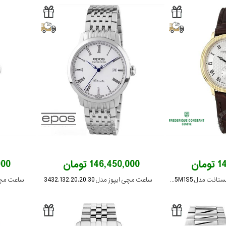
ان
146,450,000 تومان
,000
ساعت مچی فردریک کنستانت مدل FC-235M1S5
ساعت مچی ایپوز مدل 3432.132.20.20.30
ساعت مچی ایپوز 