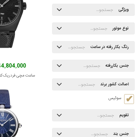
ویژگی
نوع موتور
رنگ بکار رفته در ساعت
444,804,000 تو
جنس بکاررفته
اصالت کشور برند
سوئیس
تقویم
جنس بند