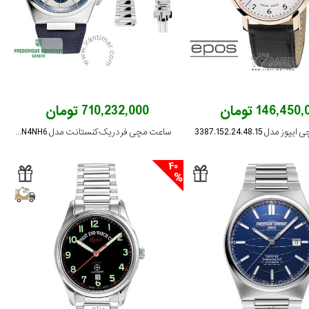
146,450 تومان
710,232,000 تومان
مدل 3387.152.24.48.15
ساعت مچی فردریک کنستانت مدل FC-391WN4NH6
40