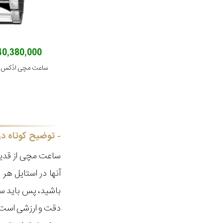
240,380,000 توم
ساعت مچی ادُکس مدل GRIDN
توضیح کوتاه در
ساعت مچی از قدیم
آنها در استایل ه
باشید، پس باید سا
دقت و ارزشی است ک