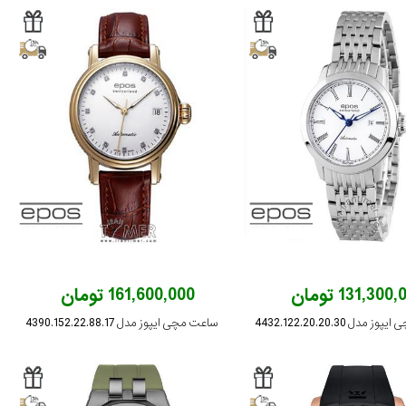
131,300 تومان
161,600,000 تومان
مدل 4432.122.20.20.30
ساعت مچی ایپوز مدل 4390.152.22.88.17