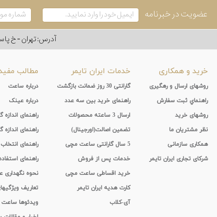
عضویت در خبرنامه
آدرس: تهران - خ پاسداران - رو به ر
خرید و همکاری
خدمات ایران تایمر
مطالب مفید
روشهای ارسال و رهگیری
گارانتی 30 روز ضمانت بازگشت
درباره ساعت
راهنماي ثبت سفارش
راهنمای خرید بین سه عدد
درباره عینک
روشهای خرید
ارسال 3 ساعته محصولات
راهنمای اندازه
نظر مشتریان ما
تضمین اصالت(اورجینال)
راهنمای اندازه گ
همکاری سازمانی
5 سال گارانتی ساعت مچی
راهنمای انتخاب
شرکای تجاری ایران تایمر
خدمات پس از فروش
راهنمای استفاد
خرید اقساطی ساعت مچی
نحوه نگهداری 
کارت هدیه ایران تایمر
تعاریف ویژگیه
آی-کلاب
ویدئوها ساعت
اخبار و مقالات