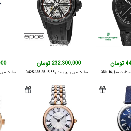
مان
232,300,000 تومان
,000
ساعت مچی فردریک کنستانت مدل FC-303TA3DNH6
ساعت مچی ایپوز مدل 3425.135.25.15.55