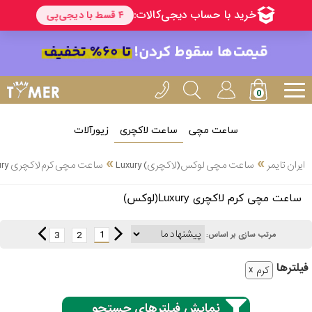
ساعت مچی
ساعت لاکچری
زیورآلات
انتخاب
»
»
ایران تایمر
ساعت مچی لوکس(لاکچری) Luxury
ساعت مچی کرم لاکچری Luxury(لوکس)
بین 3
ارسال
ساعت مچی کرم لاکچری Luxury(لوکس)
عدد
سریع
برند
1
3
2
مرتب سازی بر اساس:
3
ادُکس
فیلتر‌ها
ساعته
کرم
نمایش فیلترهای جستجو
ایپوز