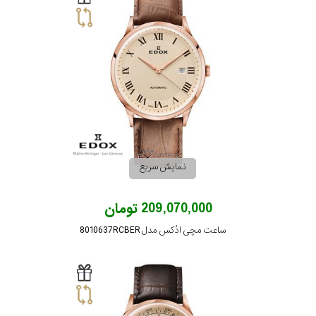
رده
محدوده
عرض
قاب
طرح
نمایش سریع
بند
209,070,000 تومان
طرح
ساعت مچی ادُکس مدل 8010637RCBER
صفحه
مقاوم