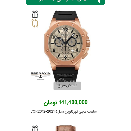
کورناوین
فردریک
کنستانت
لوئیس
ارارد
نمایش سریع
وست
اند
واچ
141,400,000 تومان
جنسیت
نمایش
ساعت مچی کورناوین مدل COR2012-2021R
بیشتر...
استایل