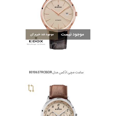
موجود نیست
موجود شد خبرم کن
ساعت مچی ادُکس مدل 8010637RCBEIR