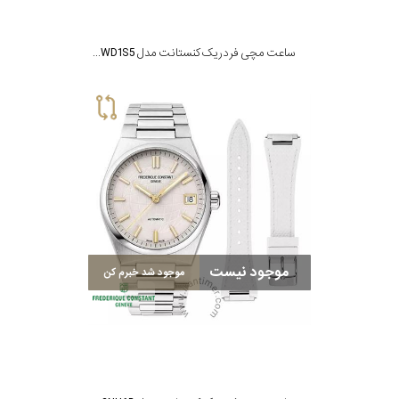
ساعت مچی فردریک کنستانت مدل FC-206MPWD1S5
موجود نیست
موجود شد خبرم کن