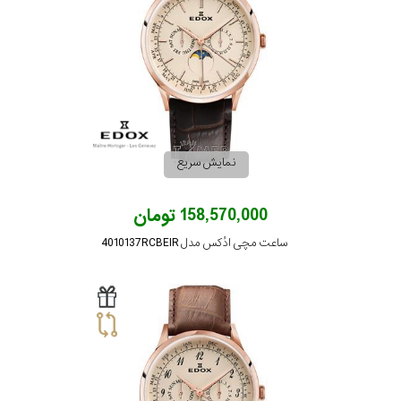
در
برابر
آب
شکل
قاب
نمایش سریع
ویژگی
158,570,000 تومان
ساعت مچی ادُکس مدل 4010137RCBEIR
نوع
موتور
رنگ
بکار
کرم