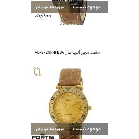
موجود نیست
موجود شد خبرم کن
ساعت مچی آلپینا مدل AL-372GR4FBS6
موجود نیست
موجود شد خبرم کن