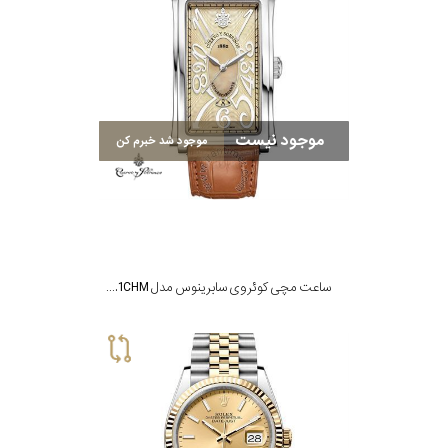
موجود نیست
موجود شد خبرم کن
ساعت مچی کوئروی سابرینوس مدل 1012.1CHM