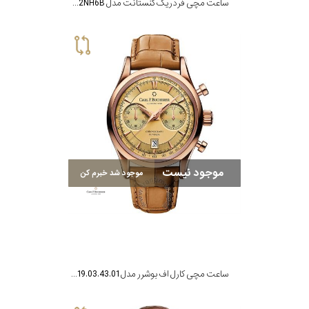
ساعت مچی فردریک کنستانت مدل FC-303WG2NH6B
موجود نیست
موجود شد خبرم کن
ساعت مچی کارل اف بوشرر مدل 00.10919.03.43.01