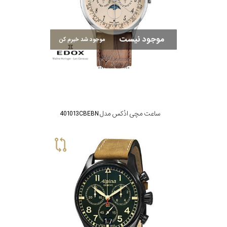
موجود نیست
موجود شد خبرم کن
ساعت مچی ادُکس مدل 401013CBEBN