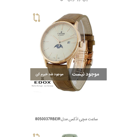
موجود نیست
موجود شد خبرم کن
ساعت مچی ادُکس مدل 8050037RBEIR