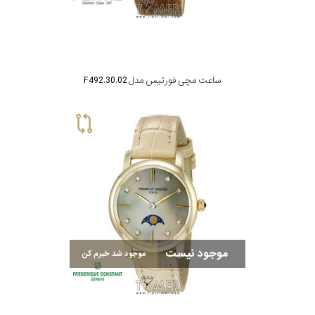
ساعت مچی فورتیس مدل F492.30.02
موجود نیست
موجود شد خبرم کن