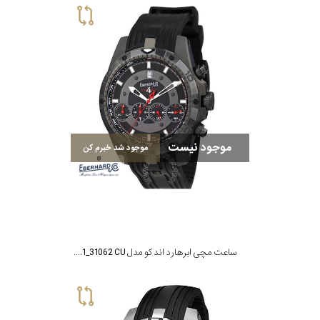
موجود نیست
موجود شد خبرم کن
ساعت مچی ابرهارد اند کو مدل MTE31062.1_31062 CU