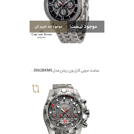
موجود نیست
موجود شد خبرم کن
ساعت مچی کارل ون زیتن مدل CVZ0062BKMS