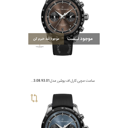
رده
محدوده
عرض
موجود نیست
موجود شد خبرم کن
قاب
طرح
بند
ساعت مچی کارل اف بوشرر مدل 00.10923.08.93.01
طرح
صفحه
مقاوم