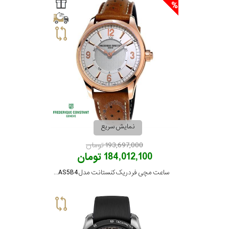
کورناوین
فردریک
کنستانت
لوئیس
ارارد
نمایش سریع
193,697,000 تومان
وست
184,012,100 تومان
اند
واچ
ساعت مچی فردریک کنستانت مدل FC-282AS5B4
جنسیت
نمایش
بیشتر...
استایل