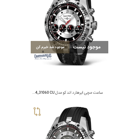
موجود نیست
موجود شد خبرم کن
ساعت مچی ابرهارد اند کو مدل MTE31060.04_31060 CU