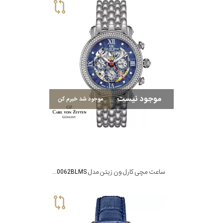
موجود نیست
موجود شد خبرم کن
ساعت مچی کارل ون زیتن مدل CVZ0062BLMS