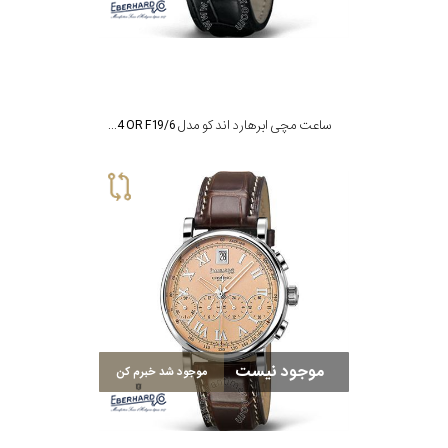
ساعت مچی ابرهارد اند کو مدل MOP30064.2_30064 OR F19/6
موجود نیست
موجود شد خبرم کن