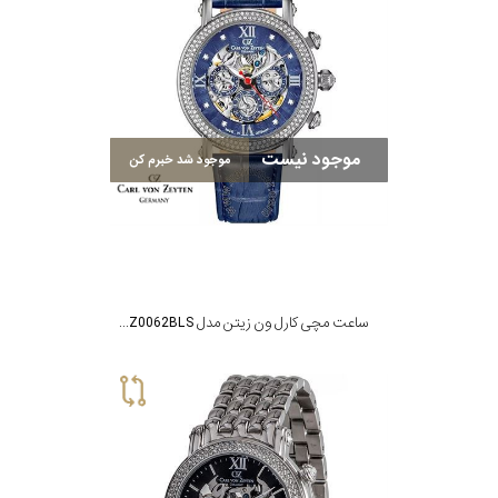
موجود نیست
موجود شد خبرم کن
ساعت مچی کارل ون زیتن مدل CVZ0062BLS