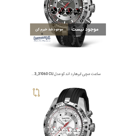
موجود نیست
موجود شد خبرم کن
ساعت مچی ابرهارد اند کو مدل MTE31060.03_31060 CU