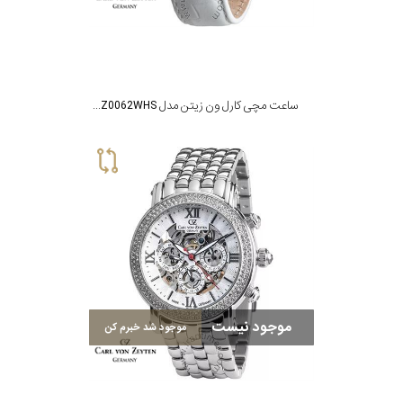
شبانه
جنس
روز
بند
ساعت مچی کارل ون زیتن مدل CVZ0062WHS
موجود نیست
موجود شد خبرم کن