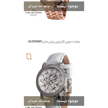
رفته
موجود نیست
موجود شد خبرم کن
در
ساعت
جنس
ساعت مچی کارل ون زیتن مدل CVZ0062RWMS
بکاررفته
اصالت
کشور
برند
تقویم
موجود نیست
موجود شد خبرم کن
تقویم