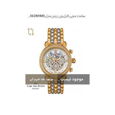
ساعت مچی کارل ون زیتن مدل CVZ0062WHMS
موجود نیست
موجود شد خبرم کن