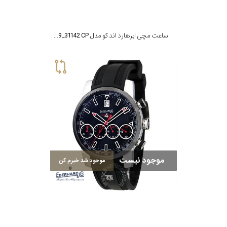
ساعت مچی ابرهارد اند کو مدل MTE31142.09_31142 CP
موجود نیست
موجود شد خبرم کن