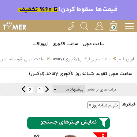
ساعت مچی
ساعت لاکچری
زیورآلات
»
»
ایران تایمر
ساعت مچی لوکس(لاکچری) Luxury
ساعت مچی تقویم شبانه روز لاکچری y
انتخاب
ساعت مچی تقویم شبانه روز لاکچری Luxury(لوکس)
بین 3
ارسال
عدد
1
2
مرتب سازی بر اساس:
سریع
برند
فیلتر‌ها
تقویم شبانه روز
3
ادُکس
ساعته
نمایش فیلترهای جستجو
5
ایپوز