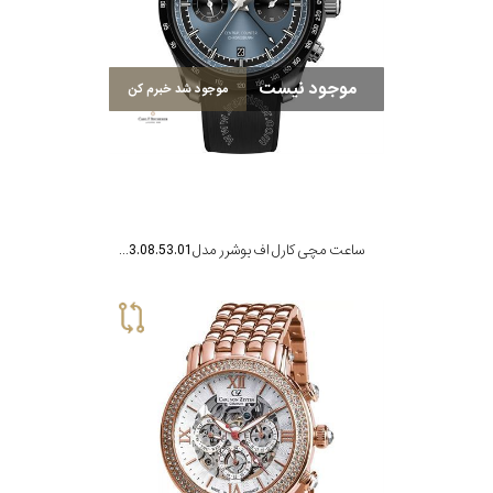
در
برابر
موجود نیست
آب
موجود شد خبرم کن
شکل
قاب
ساعت مچی کارل اف بوشرر مدل 00.10923.08.53.01
ویژگی
نوع
موتور
رنگ
بکار