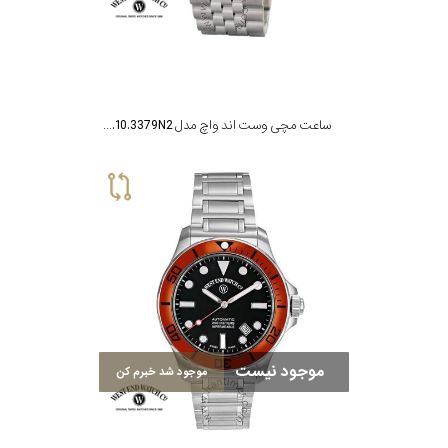
ساعت مچی وست اند واچ مدل 10W6868.10.3379N2
موجود نیست
موجود شد خبرم کن