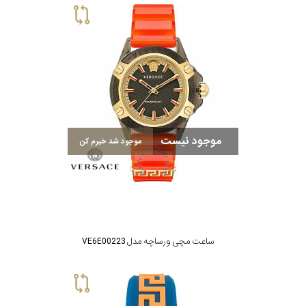
موجود نیست
موجود شد خبرم کن
ساعت مچی ورساچه مدل VE6E00223