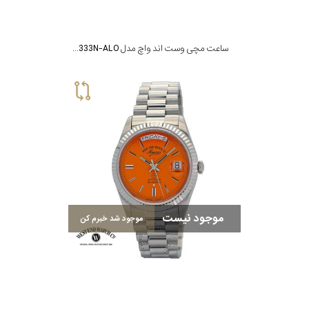
ساعت مچی وست اند واچ مدل 10W6850.10.3333N-ALO
موجود نیست
موجود شد خبرم کن