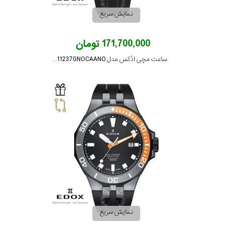
جنس
نمایش سریع
بند
171,700,000 تومان
ساعت مچی ادُکس مدل 1011237GNOCAANO
نمایش سریع