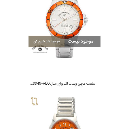
موجود نیست
موجود شد خبرم کن
ساعت مچی وست اند واچ مدل 10W6850.10.3334N-ALO