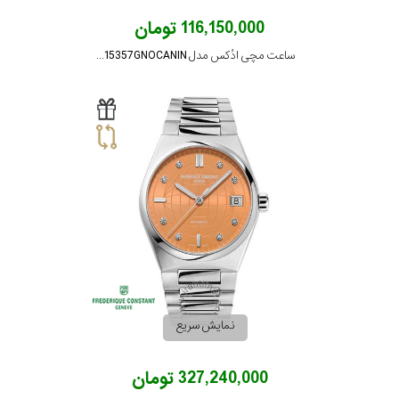
116,150,000 تومان
ساعت مچی ادُکس مدل 53015357GNOCANIN
نمایش سریع
327,240,000 تومان