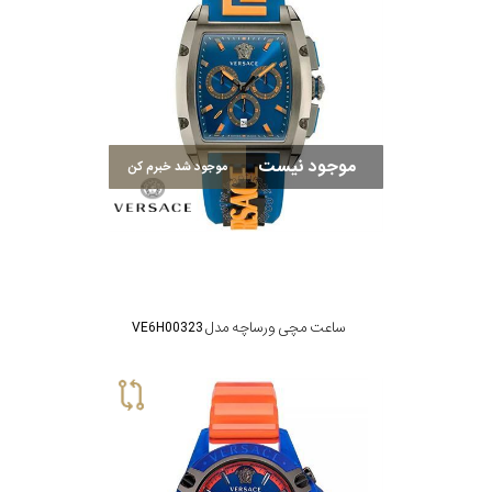
موجود نیست
موجود شد خبرم کن
ساعت مچی ورساچه مدل VE6H00323