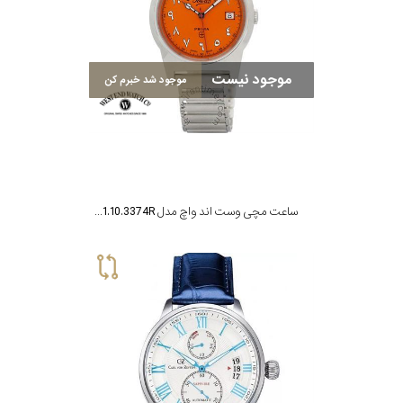
موجود نیست
موجود شد خبرم کن
ساعت مچی وست اند واچ مدل 10W6841.10.3374R