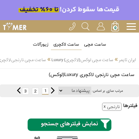
ساعت مچی
ساعت لاکچری
زیورآلات
»
»
ایران تایمر
ساعت مچی لوکس(لاکچری) Luxury
ساعت مچی نارنجی لاکچری Luxury(لوک
انتخاب
ساعت مچی نارنجی لاکچری Luxury(لوکس)
بین 3
ارسال
عدد
1
3
2
مرتب سازی بر اساس:
سریع
برند
فیلتر‌ها
نارنجی
3
ادُکس
ساعته
نمایش فیلترهای جستجو
ایپوز