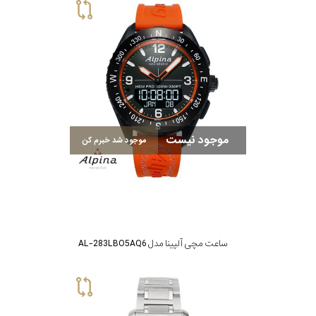
موجود نیست
موجود شد خبرم کن
ساعت مچی آلپینا مدل AL-283LBO5AQ6