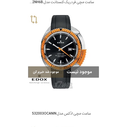
ساعت مچی فردریک کنستانت مدل FC-303OD2NH6B
موجود نیست
موجود شد خبرم کن
ساعت مچی ادُکس مدل 532003OCANIN