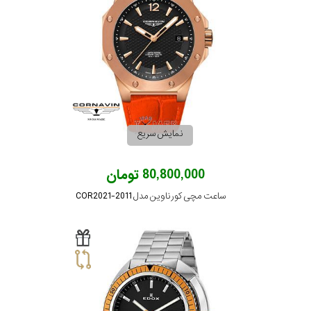
رده
محدوده
عرض
قاب
نمایش سریع
طرح
80,800,000 تومان
بند
ساعت مچی کورناوین مدل COR2021-2011
طرح
صفحه
مقاوم