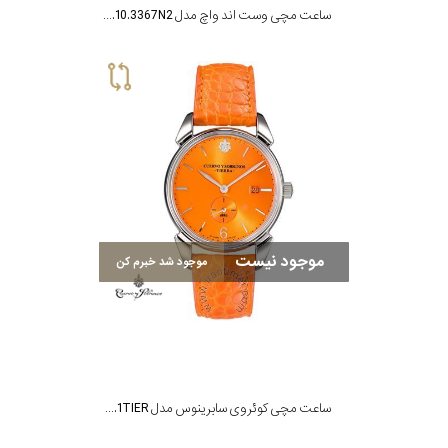
ساعت مچی وست اند واچ مدل 10W6828.10.3367N2
موجود نیست
موجود شد خبرم کن
ساعت مچی کوئروی سابرینوس مدل 3191.1TIER