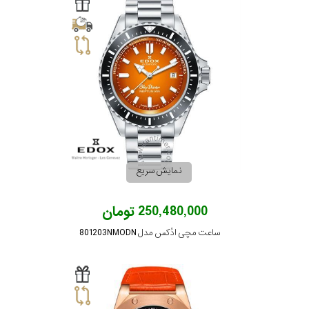
کورناوین
فردریک
کنستانت
لوئیس
ارارد
نمایش سریع
وست
250,480,000 تومان
اند
واچ
ساعت مچی ادُکس مدل 801203NMODN
جنسیت
نمایش
بیشتر...
استایل