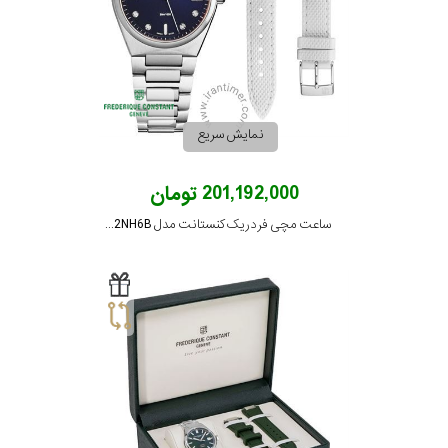
نمایش سریع
201,192,000 تومان
ساعت مچی فردریک کنستانت مدل FC-240ND2NH6B