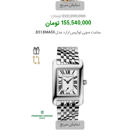
نمایش سریع
222,200,000 تومان
155,540,000 تومان
ساعت مچی لوئیس ارارد مدل 20100AB51.BMA50
نمایش سریع