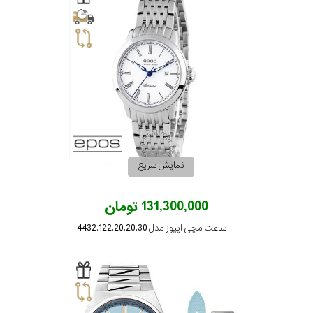
رده
محدوده
عرض
قاب
طرح
نمایش سریع
بند
131,300,000 تومان
طرح
ساعت مچی ایپوز مدل 4432.122.20.20.30
صفحه
مقاوم