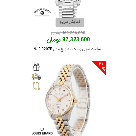
جنس
بند
استیل
نمایش سریع
نمایش
ضد
بیشتر...
162,206,000 تومان
97,323,600 تومان
زنگ
ساعت مچی وست اند واچ مدل 10W8149.10.0207R
30