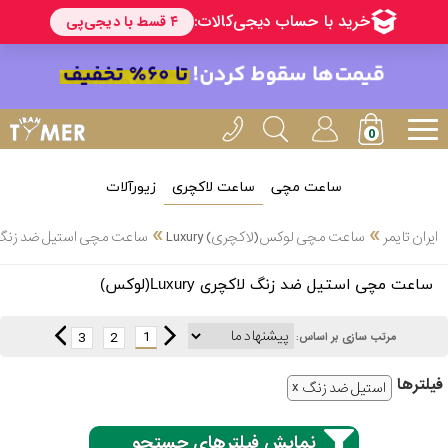
ساعت مچی
ساعت لاکچری
زیورآلات
انتخاب
»
»
ایران تایمر
ساعت مچی لوکس(لاکچری) Luxury
ساعت مچی استیل ضد زنگ لاکچری ry
بین 3
ارسال
ساعت مچی استیل ضد زنگ لاکچری Luxury(لوکس)
عدد
سریع
برند
1
3
2
مرتب سازی بر اساس:
3
ادُکس
فیلتر‌ها
ساعته
استیل ضد زنگ
نمایش فیلترهای جستجو
ایپوز