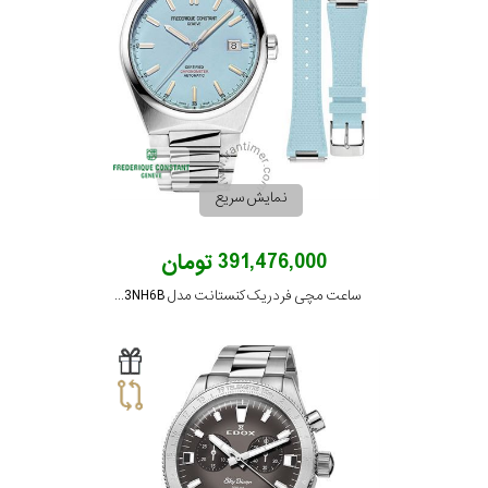
در
برابر
آب
شکل
قاب
نمایش سریع
ویژگی
391,476,000 تومان
ساعت مچی فردریک کنستانت مدل FC-303LB3NH6B
نوع
موتور
رنگ
بکار