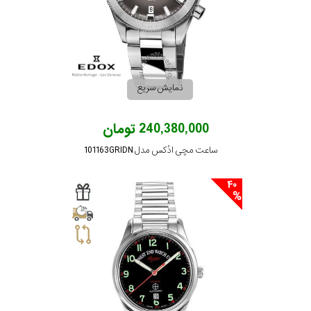
رفته
در
ساعت
نمایش سریع
جنس
240,380,000 تومان
بکاررفته
ساعت مچی ادُکس مدل 101163GRIDN
اصالت
40
کشور
برند
تقویم