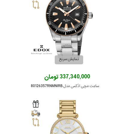
نمایش سریع
337,340,000 تومان
ساعت مچی ادُکس مدل 80126357RNMNIRB