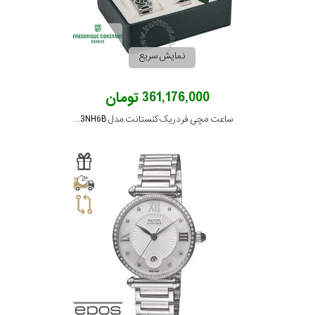
نمایش سریع
361,176,000 تومان
ساعت مچی فردریک کنستانت مدل FC-303G3NH6B