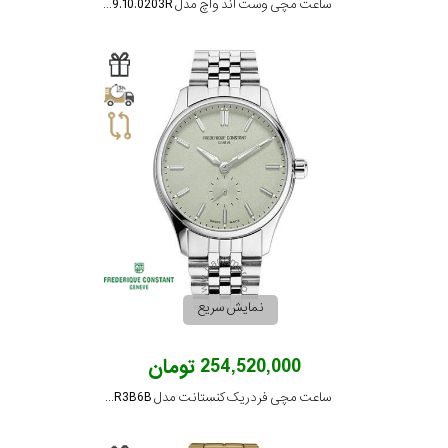
ساعت مچی وست اند واچ مدل 10W8149.10.0203R
نمایش سریع
254,520,000 تومان
ساعت مچی فردریک کنستانت مدل FC-530GR3B6B