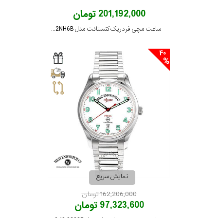
201,192,000 تومان
ساعت مچی فردریک کنستانت مدل FC-240GRD2NH6B
40
نمایش سریع
162,206,000 تومان
97,323,600 تومان