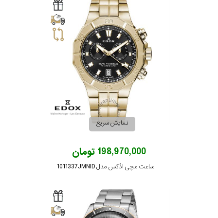
نمایش سریع
198,970,000 تومان
ساعت مچی ادُکس مدل 1011337JMNID