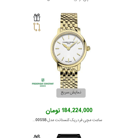
نمایش سریع
184,224,000 تومان
ساعت مچی فردریک کنستانت مدل FC-200S5B