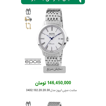
کورناوین
فردریک
کنستانت
لوئیس
ارارد
نمایش سریع
وست
اند
واچ
146,450,000 تومان
جنسیت
نمایش
ساعت مچی ایپوز مدل 3432.132.20.20.30
بیشتر...
استایل