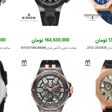
ان
164,630,000 تومان
,000
ساعت مچی کورناوین مدل COR2012-2012R/B
ساعت مچی ادُکس مدل 1011337GNCANGIN
ساعت مچی اد