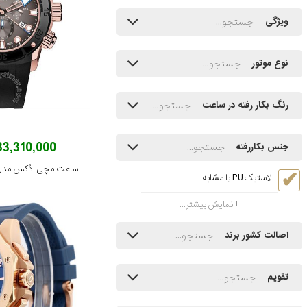
ویژگی
نوع موتور
رنگ بکار رفته در ساعت
233,310,000 توم
جنس بکاررفته
لاستیک PU یا مشابه
نمایش بیشتر...
اصالت کشور برند
تقویم