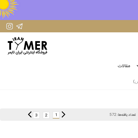
IranTimer Instagram Page
IranTimer Telegram channel
مقالات
572
1
3
2
تعداد یافته‌ها: