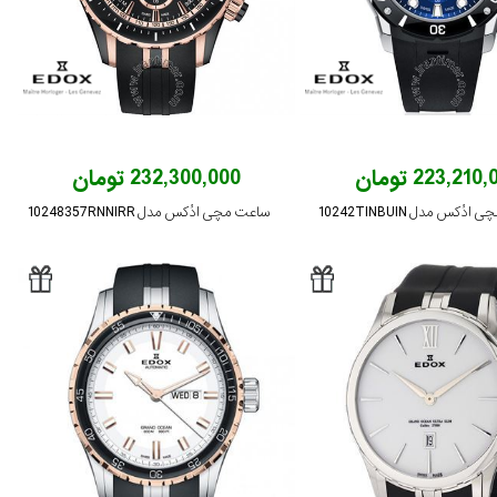
223,210 تومان
232,300,000 تومان
ُکس مدل 10242TINBUIN
ساعت مچی ادُکس مدل 10248357RNNIRR