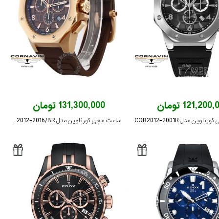
121,200 تومان
131,300,000 تومان
وین مدل COR2012-2001R
ساعت مچی کورناوین مدل COR2012-2016/BR