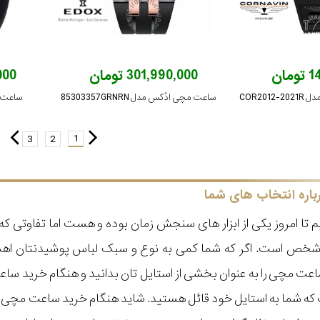
ان
301,990,000 تومان
,000
COR20
ساعت مچی ادُکس مدل 85303357GRNRN
ساعت مچی
1
3
2
باره انتخاب های شما
 تا امروز یکی از ابزار های سنجش زمان بوده و هست اما تفاوتی 
ر شخص است. اگر که شما کمی به نوع و سبک لباس پوشیدنتان اه
عت مچی را به عنوان بخشی از استایل تان بدانید و هنگام خرید س
ه شما به استایل خود قائل هستید. شاید هنگام خرید ساعت مچی با ای