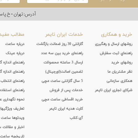
آدرس: تهران - خ پاسداران - رو به ر
خرید و همکاری
خدمات ایران تایمر
مطالب مفید
روشهای ارسال و رهگیری
گارانتی 30 روز ضمانت بازگشت
درباره ساعت
راهنماي ثبت سفارش
راهنمای خرید بین سه عدد
درباره عینک
روشهای خرید
ارسال 3 ساعته محصولات
راهنمای اندازه
نظر مشتریان ما
تضمین اصالت(اورجینال)
راهنمای اندازه گ
همکاری سازمانی
5 سال گارانتی ساعت مچی
راهنمای انتخاب
شرکای تجاری ایران تایمر
خدمات پس از فروش
راهنمای استفاد
خرید اقساطی ساعت مچی
نحوه نگهداری 
کارت هدیه ایران تایمر
تعاریف ویژگیه
آی-کلاب
ویدئوها ساعت
اخبار و مقالات
تاریخچه ساعت