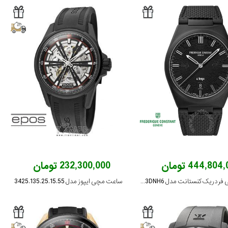
444,80 تومان
232,300,000 تومان
ساعت مچی فردریک کنستانت مدل FC-303TA3DNH6
ساعت مچی ایپوز مدل 3425.135.25.15.55