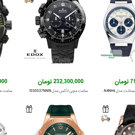
ان
232,300,000 تومان
,000
ساعت مچی فردریک کنستانت مدل FC-391WN4NH6
ساعت مچی ادُکس مدل 1030537NNIN
ساعت مچی اد