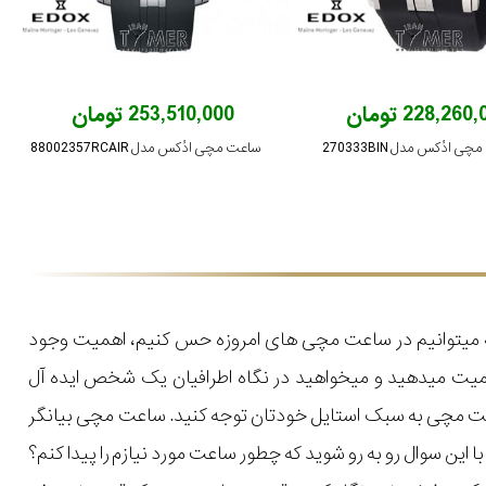
228,260 تومان
253,510,000 تومان
 ادُکس مدل 270333BIN
ساعت مچی ادُکس مدل 88002357RCAIR
که میتوانیم در ساعت مچی های امروزه حس کنیم، اهمیت وجود
میت میدهید و میخواهید در نگاه اطرافیان یک شخص ایده آل
اعت مچی به سبک استایل خودتان توجه کنید. ساعت مچی بیانگر
ن سوال رو به رو شوید که چطور ساعت مورد نیازم را پیدا کنم؟