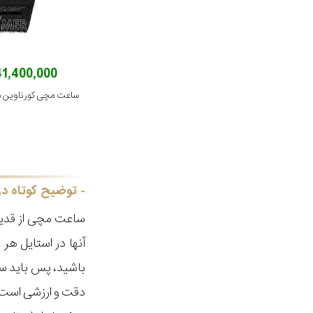
141,400,000 توم
ساعت مچی کورناوین مدل 12-2021R
توضیح کوتاه در
ساعت مچی از قدیم
آنها در استایل ه
باشید، پس باید سا
دقت و ارزشی است ک