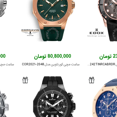
ان
80,800,000 تومان
,000
ساعت مچی ادُکس مدل 10242TINRCABRDR
ساعت مچی کورناوین مدل COR2021-2048
ساعت مچی کورنا