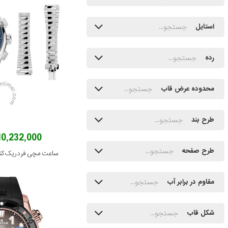
استایل
رده
محدوده عرض قاب
طرح بند
710,232,000 توم
طرح صفحه
مقاوم در برابر آب
شکل قاب