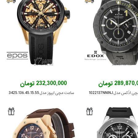
289,870 تومان
232,300,000 تومان
ُکس مدل 1022137NNINJ
ساعت مچی ایپوز مدل 3425.136.45.15.55