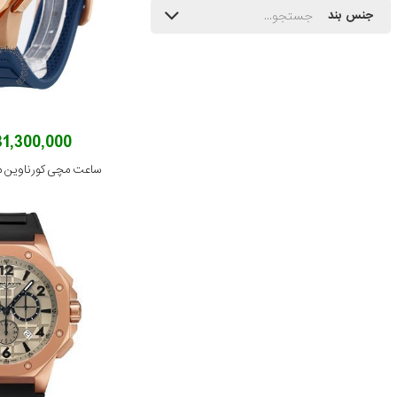
جنس بند
131,300,000 توم