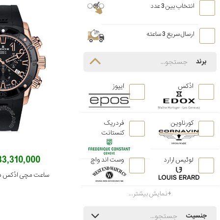
انتخاب بین 3 عدد
ارسال سریع 3 ساعته
برند
ادُکس
ایپوز
کورناوین
فردریک
کنستانت
233,310,000 توم
لوئیس ارارد
وست اند واچ
ساعت مچی ادُکس مدل TINRNIR
نمایش بیشتر...
جنسیت