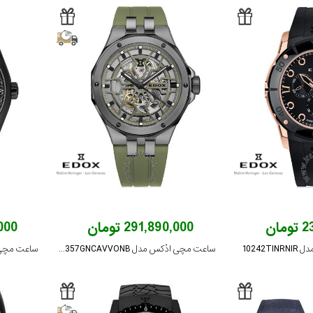
ان
291,890,000 تومان
4,000
10242
ساعت مچی ادُکس مدل 85303357GNCAVVONB