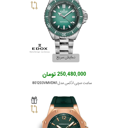
نمایش سریع
250,480,000 تومان
ساعت مچی ادُکس مدل 801203VMVDN1