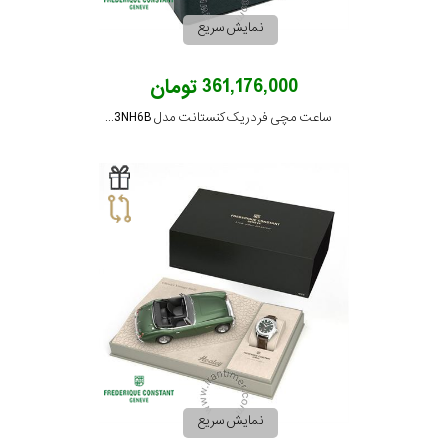
جنس
نمایش سریع
بند
361,176,000 تومان
ساعت مچی فردریک کنستانت مدل FC-303G3NH6B
نمایش سریع