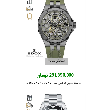
کورناوین
فردریک
کنستانت
لوئیس
ارارد
نمایش سریع
وست
291,890,000 تومان
اند
واچ
ساعت مچی ادُکس مدل 85303357GNCAVVONB
جنسیت
نمایش
بیشتر...
استایل