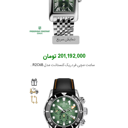
در
برابر
آب
نمایش سریع
شکل
قاب
201,192,000 تومان
ساعت مچی فردریک کنستانت مدل FC-235GR2C6B
ویژگی
نوع
موتور
رنگ
بکار
سبز