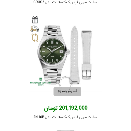
ساعت مچی فردریک کنستانت مدل FC-206RGR3S6
نمایش سریع
201,192,000 تومان
ساعت مچی فردریک کنستانت مدل FC-240GRD2NH6B