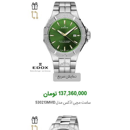
نمایش سریع
137,360,000 تومان
ساعت مچی ادُکس مدل 530213MVID