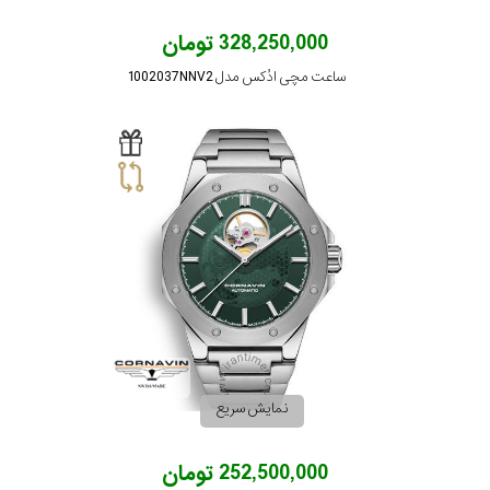
328,250,000 تومان
ساعت مچی ادُکس مدل 1002037NNV2
نمایش سریع
252,500,000 تومان