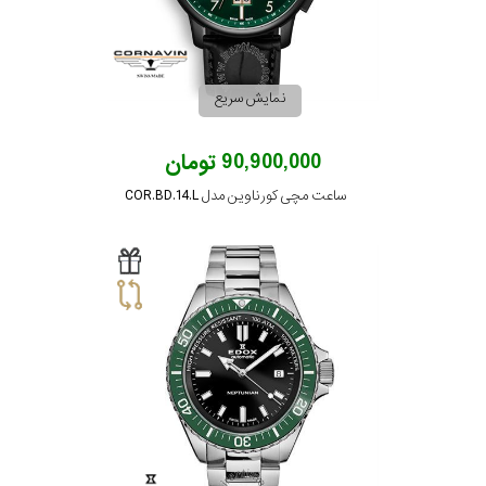
نمایش سریع
90,900,000 تومان
ساعت مچی کورناوین مدل COR.BD.14.L