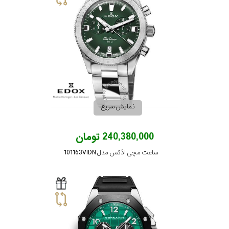
نمایش سریع
240,380,000 تومان
ساعت مچی ادُکس مدل 101163VIDN