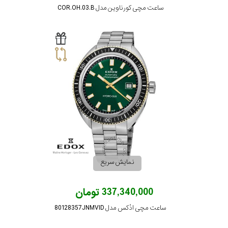
ساعت مچی کورناوین مدل COR.OH.03.B
نمایش سریع
337,340,000 تومان
ساعت مچی ادُکس مدل 80128357JNMVID