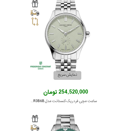
نمایش سریع
254,520,000 تومان
ساعت مچی فردریک کنستانت مدل FC-530GR3B6B