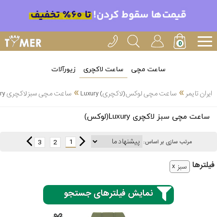
ساعت مچی
ساعت لاکچری
زیورآلات
»
»
ایران تایمر
ساعت مچی لوکس(لاکچری) Luxury
ساعت مچی سبز لاکچری Luxury(لوکس)
انتخاب
ساعت مچی سبز لاکچری Luxury(لوکس)
بین 3
ارسال
عدد
1
3
2
مرتب سازی بر اساس:
سریع
برند
فیلتر‌ها
سبز
3
ادُکس
ساعته
نمایش فیلترهای جستجو
ایپوز