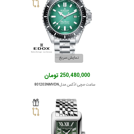
رده
محدوده
عرض
قاب
نمایش سریع
طرح
250,480,000 تومان
بند
ساعت مچی ادُکس مدل 801203NMVDN
طرح
صفحه
مقاوم