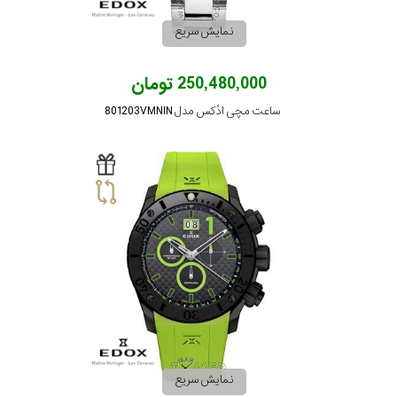
نمایش سریع
250,480,000 تومان
ساعت مچی ادُکس مدل 801203VMNIN
نمایش سریع