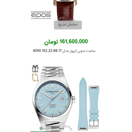
رفته
در
نمایش سریع
ساعت
161,600,000 تومان
جنس
ساعت مچی ایپوز مدل 4390.152.22.88.17
بکاررفته
استیل
نمایش
بیشتر...
اصالت
کشور
برند
تقویم