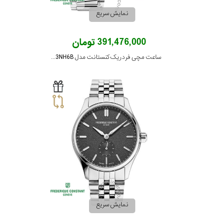
نمایش سریع
جنس
391,476,000 تومان
بند
ساعت مچی فردریک کنستانت مدل FC-303LB3NH6B
نمایش سریع