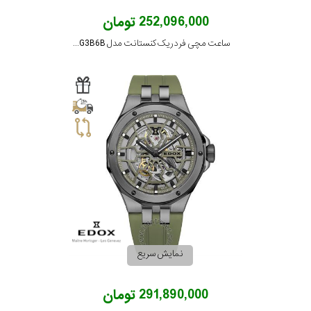
252,096,000 تومان
ساعت مچی فردریک کنستانت مدل FC-530G3B6B
نمایش سریع
291,890,000 تومان