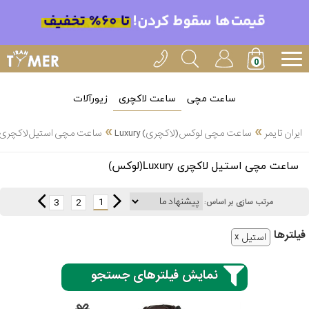
ساعت مچی
ساعت لاکچری
زیورآلات
»
»
ایران تایمر
ساعت مچی لوکس(لاکچری) Luxury
ساعت مچی استیل لاکچری Luxury(لوکس)
انتخاب
ساعت مچی استیل لاکچری Luxury(لوکس)
بین 3
ارسال
عدد
1
3
2
مرتب سازی بر اساس:
سریع
برند
فیلتر‌ها
استیل
3
ادُکس
ساعته
نمایش فیلترهای جستجو
ایپوز