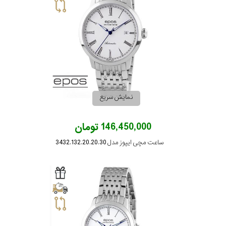
رده
محدوده
عرض
قاب
نمایش سریع
طرح
146,450,000 تومان
بند
ساعت مچی ایپوز مدل 3432.132.20.20.30
طرح
صفحه
مقاوم