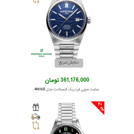
نمایش سریع
361,176,000 تومان
ساعت مچی فردریک کنستانت مدل FC-303N4NH6B
40