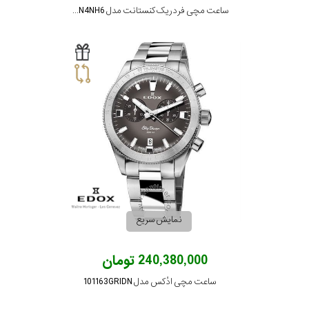
ساعت مچی فردریک کنستانت مدل FC-391WN4NH6
نمایش سریع
240,380,000 تومان
ساعت مچی ادُکس مدل 101163GRIDN