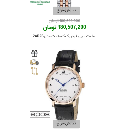
نمایش سریع
180,588,000 تومان
180,507,200 تومان
ساعت مچی فردریک کنستانت مدل FC-200MPW2AR2B
نمایش سریع