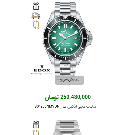
نمایش سریع
250,480,000 تومان
ساعت مچی ادُکس مدل 801203NMVDN