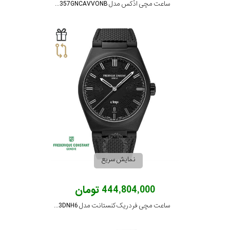
ساعت مچی ادُکس مدل 85303357GNCAVVONB
نمایش سریع
444,804,000 تومان
ساعت مچی فردریک کنستانت مدل FC-303TA3DNH6