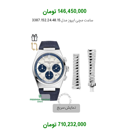
146,450,000 تومان
ساعت مچی ایپوز مدل 3387.152.24.48.15
نمایش سریع
710,232,000 تومان