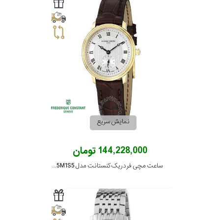
کورناوین
فردریک
کنستانت
لوئیس
ارارد
نمایش سریع
وست
144,228,000 تومان
اند
واچ
ساعت مچی فردریک کنستانت مدل FC-235M1S5
جنسیت
نمایش
بیشتر...
استایل