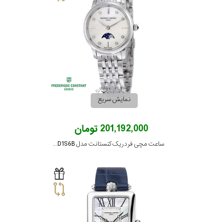
نمایش سریع
201,192,000 تومان
ساعت مچی فردریک کنستانت مدل FC-206MPWD1S6B