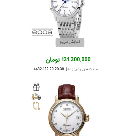
در
برابر
آب
نمایش سریع
شکل
قاب
131,300,000 تومان
ساعت مچی ایپوز مدل 4432.122.20.20.30
ویژگی
نوع
موتور
رنگ
بکار