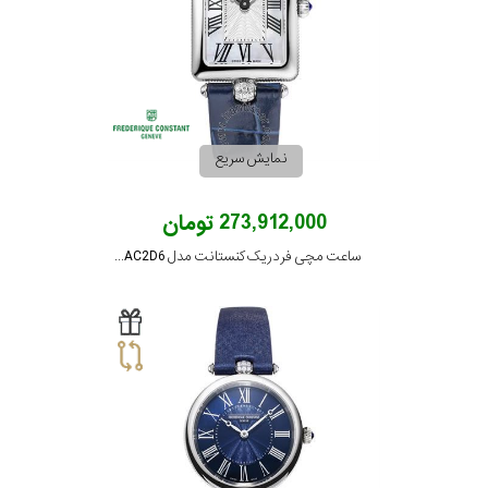
نمایش سریع
273,912,000 تومان
ساعت مچی فردریک کنستانت مدل FC-200MPW2AC2D6