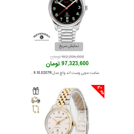
نمایش سریع
162,206,000 تومان
97,323,600 تومان
ساعت مچی وست اند واچ مدل 10W8149.10.0207R
30