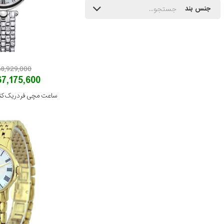
جنس بند
168,929,000 توم
167,175,600 توم