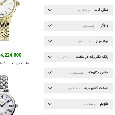
شکل قاب
ویژگی
نوع موتور
184,224,000 توم
رنگ بکار رفته در ساعت
جنس بکاررفته
اصالت کشور برند
تقویم