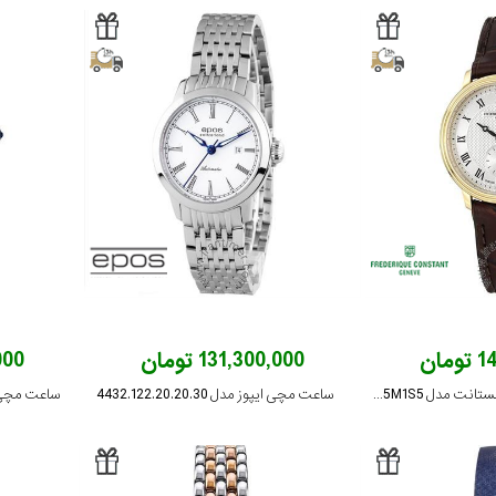
ان
131,300,000 تومان
,000
ساعت مچی فردریک کنستانت مدل FC-235M1S5
ساعت مچی ایپوز مدل 4432.122.20.20.30