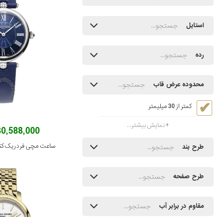
استایل
رده
محدوده عرض قاب
کمتر از 30 میلیمتر
نمایش بیشتر...
180,588,000 توم
طرح بند
طرح صفحه
مقاوم در برابر آب