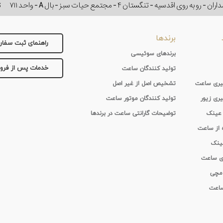
وی اقدسیه - تنگستان ۴ - مجتمع حیات سبز - بال A - واحد ۷۱۱
ت
برندها
راهنمای ثبت سفا
برندهای سوئیسی
خدمات پس از فر
تولید کنندگان ساعت
 گیری ساعت
تشخیص اصل از غیر اصل
یری زیور
تولید کنندگان موتور ساعت
 عینک
توضیحات گارانتی ساعت در برندها
ه از ساعت
عینک
ای ساعت
 مچی
 ساعت