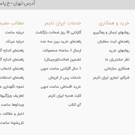
آدرس: تهران - خ پاسداران - رو به ر
خرید و همکاری
خدمات ایران تایمر
مطالب مفید
روشهای ارسال و رهگیری
گارانتی 30 روز ضمانت بازگشت
درباره ساعت
راهنماي ثبت سفارش
راهنمای خرید بین سه عدد
درباره عینک
روشهای خرید
ارسال 3 ساعته محصولات
راهنمای اندازه
نظر مشتریان ما
تضمین اصالت(اورجینال)
راهنمای اندازه گ
همکاری سازمانی
5 سال گارانتی ساعت مچی
راهنمای انتخاب
شرکای تجاری ایران تایمر
خدمات پس از فروش
راهنمای استفاد
خرید اقساطی ساعت مچی
نحوه نگهداری 
کارت هدیه ایران تایمر
تعاریف ویژگیه
آی-کلاب
ویدئوها ساعت
اخبار و مقالات
تاریخچه ساعت