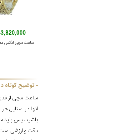
183,820,000 توم
ساعت مچی ادُکس مدل 0137JMNABR
توضیح کوتاه در
ساعت مچی از قدیم
آنها در استایل ه
باشید، پس باید سا
دقت و ارزشی است ک