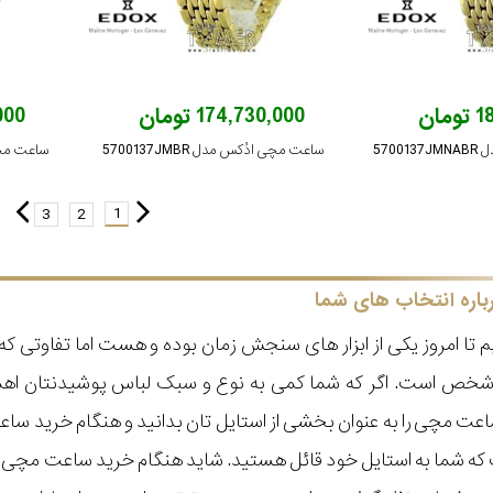
ان
174,730,000 تومان
,000
570
ساعت مچی ادُکس مدل 5700137JMBR
ساعت مچی ادُ
1
3
2
باره انتخاب های شما
 تا امروز یکی از ابزار های سنجش زمان بوده و هست اما تفاوتی 
ر شخص است. اگر که شما کمی به نوع و سبک لباس پوشیدنتان اه
عت مچی را به عنوان بخشی از استایل تان بدانید و هنگام خرید س
ه شما به استایل خود قائل هستید. شاید هنگام خرید ساعت مچی با ای