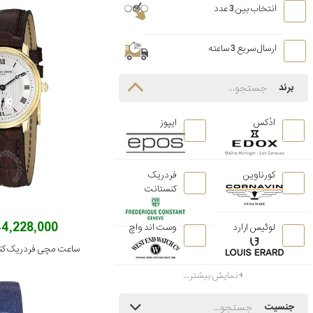
انتخاب بین 3 عدد
ارسال سریع 3 ساعته
برند
ادُکس
ایپوز
کورناوین
فردریک
کنستانت
144,228,000 توم
لوئیس ارارد
وست اند واچ
نمایش بیشتر...
جنسیت