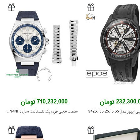
232,300 تومان
710,232,000 تومان
مدل 3425.135.25.15.55
ساعت مچی فردریک کنستانت مدل FC-391WN4NH6