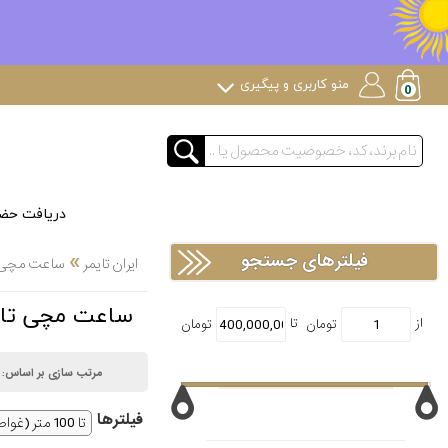
منو کاربری و پیگیری
دریافت حض
»
فیلترهای جستجو
ایران تایمر
ساعت مچی لوک
ساعت مچی تا 100 متر (غواصی کم عمق) لاکچری Luxury(لوک
مرتب سازی بر اساس:
فیلتر‌ها
تا 100 متر (غواصی کم عمق)