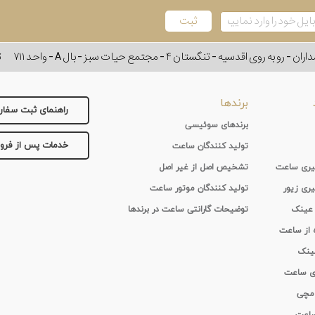
وی اقدسیه - تنگستان ۴ - مجتمع حیات سبز - بال A - واحد ۷۱۱
ت
برندها
راهنمای ثبت سفا
برندهای سوئیسی
خدمات پس از فر
تولید کنندگان ساعت
 گیری ساعت
تشخیص اصل از غیر اصل
یری زیور
تولید کنندگان موتور ساعت
 عینک
توضیحات گارانتی ساعت در برندها
ه از ساعت
عینک
ای ساعت
 مچی
 ساعت