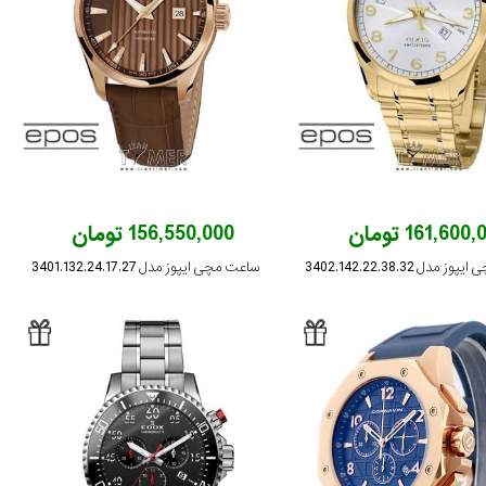
161,600 تومان
156,550,000 تومان
مدل 3402.142.22.38.32
ساعت مچی ایپوز مدل 3401.132.24.17.27