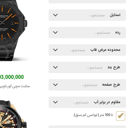
استایل
رده
محدوده عرض قاب
طرح بند
303,000,000 توم
طرح صفحه
ساعت مچی کورناوین مدل 05.B
مقاوم در برابر آب
تا 100 متر (غواصی کم عمق)