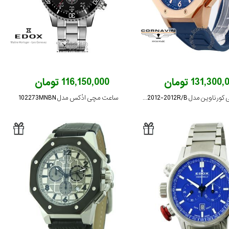
131,300 تومان
116,150,000 تومان
ساعت مچی کورناوین مدل COR2012-2012R/B
ساعت مچی ادُکس مدل 102273MNBN