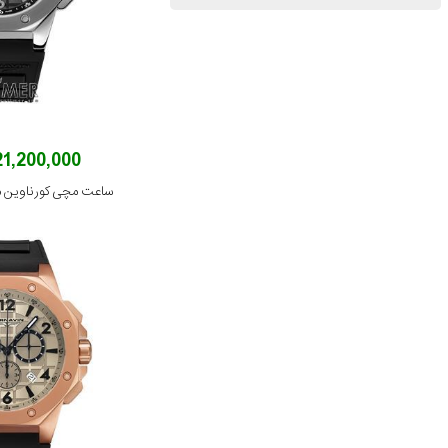
121,200,000 توم
ساعت مچی کورناوین مدل 12-2001R