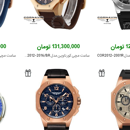
ان
131,300,000 تومان
,000
COR20
ساعت مچی کورناوین مدل COR2012-2016/BR