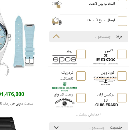
انتخاب بین 3 عدد
ارسال سریع 3 ساعته
برند
ادُکس
ایپوز
کورناوین
فردریک
کنستانت
391,476,000 توم
لوئیس ارارد
وست اند واچ
نمایش بیشتر...
جنسیت