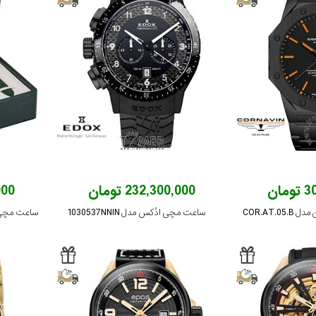
ان
232,300,000 تومان
,000
COR.AT.
ساعت مچی ادُکس مدل 1030537NNIN