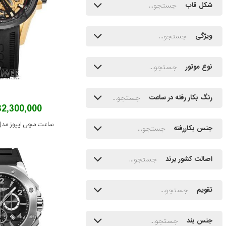
شکل قاب
ویژگی
نوع موتور
رنگ بکار رفته در ساعت
232,300,000 توم
ساعت مچی ایپوز مدل 25.136.45.15.55
جنس بکاررفته
اصالت کشور برند
تقویم
جنس بند