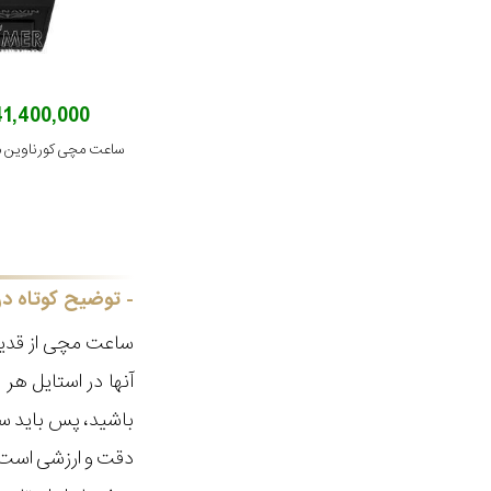
141,400,000 توم
ساعت مچی کورناوین مدل 12-2021R
توضیح کوتاه در
ساعت مچی از قدیم
آنها در استایل ه
باشید، پس باید سا
دقت و ارزشی است ک