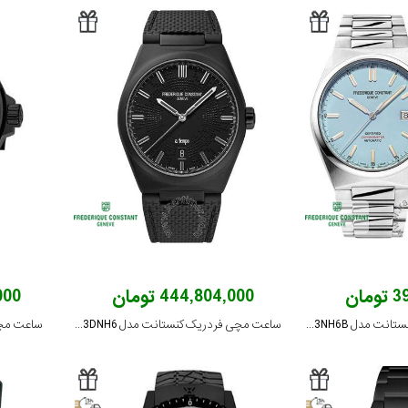
ان
444,804,000 تومان
,000
ساعت مچی فردریک کنستانت مدل FC-303LB3NH6B
ساعت مچی فردریک کنستانت مدل FC-303TA3DNH6
ساعت مچی ایپوز 