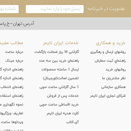
عضویت در خبرنامه
آدرس: تهران - خ پاسداران - رو به ر
خرید و همکاری
خدمات ایران تایمر
مطالب مفید
روشهای ارسال و رهگیری
گارانتی 30 روز ضمانت بازگشت
درباره ساعت
راهنماي ثبت سفارش
راهنمای خرید بین سه عدد
درباره عینک
روشهای خرید
ارسال 3 ساعته محصولات
راهنمای اندازه
نظر مشتریان ما
تضمین اصالت(اورجینال)
راهنمای اندازه گ
همکاری سازمانی
5 سال گارانتی ساعت مچی
راهنمای انتخاب
شرکای تجاری ایران تایمر
خدمات پس از فروش
راهنمای استفاد
خرید اقساطی ساعت مچی
نحوه نگهداری 
کارت هدیه ایران تایمر
تعاریف ویژگیه
آی-کلاب
ویدئوها ساعت
اخبار و مقالات