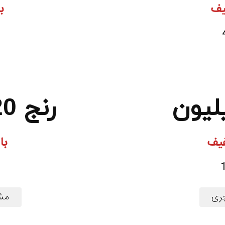
با 00.000
رنج 20 میلیون به بالا
با 1.900.000 تومان
ری
مش