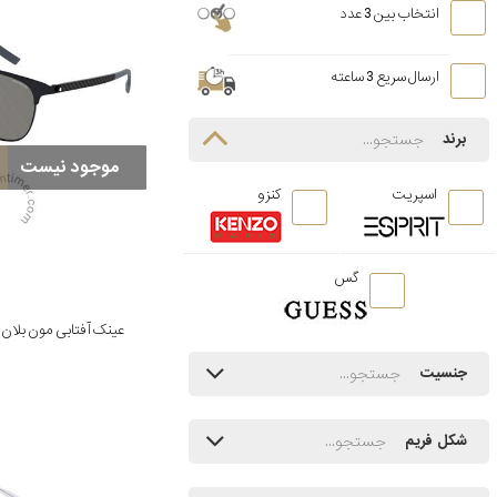
انتخاب بین 3 عدد
ارسال سریع 3 ساعته
برند
موجود نیست
اسپریت
کنزو
گس
عینک آفتابی مون بلان مدل 300253
جنسیت
شکل فریم