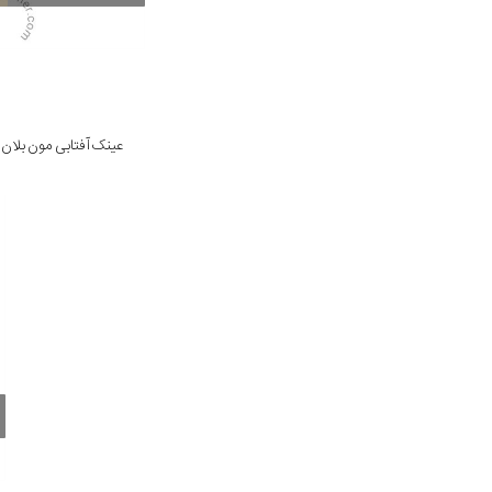
عینک آفتابی مون بلان مدل  002 61