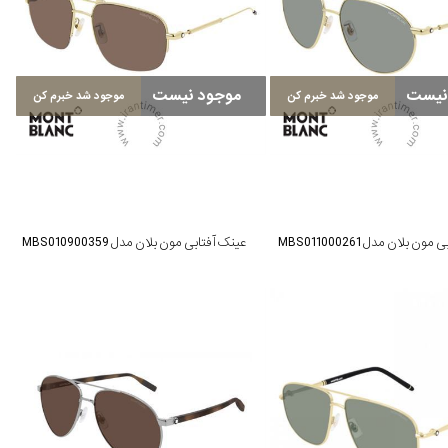
نیست
موجود نیست
موجود شد خبرم کن
موجود شد خبرم کن
ن بلان مدل MBS011000261
عینک آفتابی مون بلان مدل MBS010900359