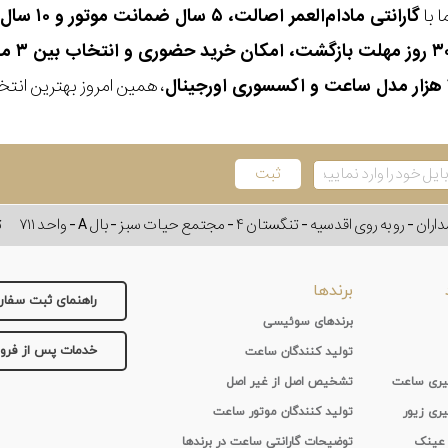
 با
گارانتی مادام‌العمر اصالت، ۵ سال ضمانت موتور و ۱۰ سال تعویض رایگان باتری
، همین امروز بهترین انتخاب
وی اقدسیه - تنگستان ۴ - مجتمع حیات سبز - بال A - واحد ۷۱۱
ت
برندها
راهنمای ثبت سفا
برندهای سوئیسی
خدمات پس از فر
تولید کنندگان ساعت
 گیری ساعت
تشخیص اصل از غیر اصل
یری زیور
تولید کنندگان موتور ساعت
 عینک
توضیحات گارانتی ساعت در برندها