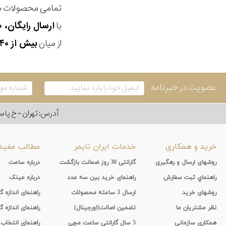
تمامی محصولات ما
با
ارسال رایگان، ۳۰ روز مهلت بازگشت، امکان خرید حضوری و انتخاب بین ۳ محصول
از میان
بیش از ۴۰ هزار مدل ساعت و اکسسوری اورجینال
عضویت در خبرنامه
آدرس: تهران - خ پاسداران - رو به ر
خرید و همکاری
خدمات ایران تایمر
مطالب مفید
روشهای ارسال و رهگیری
گارانتی 30 روز ضمانت بازگشت
درباره ساعت
راهنماي ثبت سفارش
راهنمای خرید بین سه عدد
درباره عینک
روشهای خرید
ارسال 3 ساعته محصولات
راهنمای اندازه
نظر مشتریان ما
تضمین اصالت(اورجینال)
راهنمای اندازه گ
همکاری سازمانی
5 سال گارانتی ساعت مچی
راهنمای انتخاب