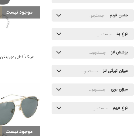
موجود نیست
جنس فریم
نوع پد
پوشش لنز
عینک آفتابی مون بلان مدل 00159
میزان تیرگی لنز
میزان یوی
نوع فریم
موجود نیست