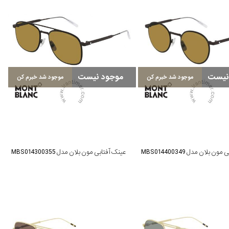
نیست
موجود نیست
موجود شد خبرم کن
موجود شد خبرم کن
ن بلان مدل MBS014400349
عینک آفتابی مون بلان مدل MBS014300355