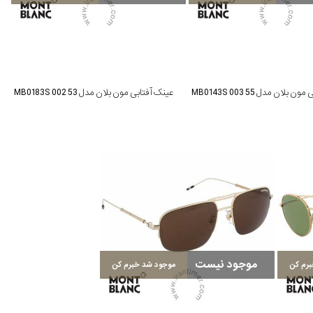
بلان مدل MB0143S 003 55
عینک آفتابی مون بلان مدل MB0183S 002 53
موجود نیست
رم کن
موجود شد خبرم کن