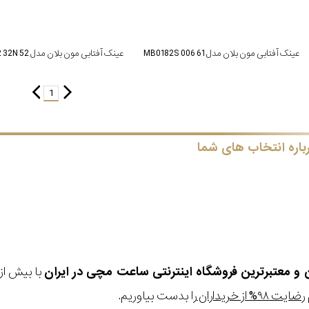
عینک آفتابی مون بلان مدل MB0182S 006 61
عینک آفتابی مون بلان مدل MB 0722 32N 52
1
باره انتخاب های شما
ن و معتبرترین فروشگاه اینترنتی
ساعت مچی
در ایران
رضایت ۹۸% از خریداران
را بدست بیاوریم.