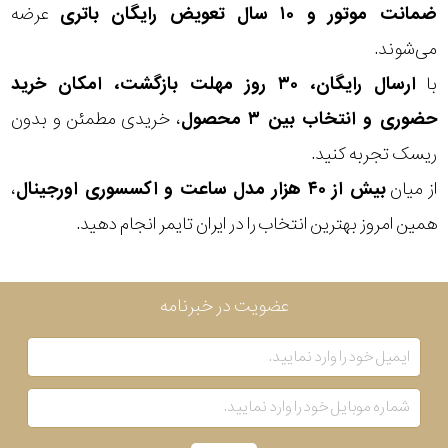
ضمانت موتور و ۱۰ سال تعویض رایگان باتری
عرضه
بکاررفته
می‌شوند.
با
ارسال رایگان، ۳۰ روز مهلت بازگشت، امکان خرید
رنگ
حضوری و انتخاب بین ۳ محصول
، خریدی مطمئن و بدون
بکار
ریسک تجربه کنید.
رفته
از میان
بیش از ۴۰ هزار مدل ساعت و اکسسوری اورجینال
،
همین امروز بهترین انتخاب را در ایران تایمر انجام دهید.
منبع
تغذیه
عضویت در خبرنامه
گارانتی
اصالت
کشور