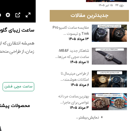
۴۴
۱۵ تير ۱۴۰۵
جدیدترین مقالات
مقایسه ساعت کاسیو Pro
ساعت زیبای گلوب
Trek و تیسوت ...
۱۳ مرداد ۱۴۰۵
همیشه انتظاری که از
شاهکار جدید MB&F:
زمان، از طراحی منحصر
ساعت مچی که مرزها...
۱۱ مرداد ۱۴۰۵
از طراحی مینیمال تا
امکانات هوشمند؛...
۶ مرداد ۱۴۰۵
ساعت مچی فشن
بهترین ساعت مردانه
غواصی برای ماجرا...
محصولات پیشنها
۳ مرداد ۱۴۰۵
نمایش بیشتر...
232,3 تومان
281,790,000 تومان