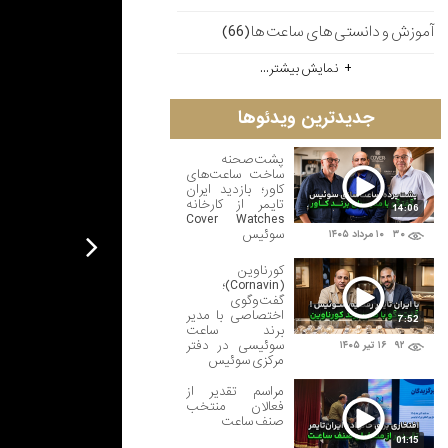
آموزش و دانستی های ساعت ها(66)
نمایش بیشتر...
جدیدترین ویدئوها
پشت‌صحنه
ساخت ساعت‌های
کاور؛ بازدید ایران
تایمر از کارخانه
14:06
Cover Watches
سوئیس
۳۰
۱۰ مرداد ۱۴۰۵

کورناوین
(Cornavin)؛
گفت‌وگوی
اختصاصی با مدیر
7:52
برند ساعت
سوئیسی در دفتر
۹۲
۱۶ تير ۱۴۰۵
مرکزی سوئیس
مراسم تقدیر از
فعالان منتخب
صنف ساعت
01:15