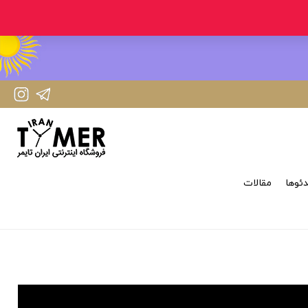
IranTimer Instagram Page
IranTimer Telegram channel
ئوها
مقالات