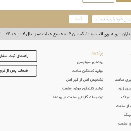
وی اقدسیه - تنگستان ۴ - مجتمع حیات سبز - بال A - واحد ۷۱۱
ت
برندها
راهنمای ثبت سفا
برندهای سوئیسی
خدمات پس از فر
تولید کنندگان ساعت
 گیری ساعت
تشخیص اصل از غیر اصل
یری زیور
تولید کنندگان موتور ساعت
 عینک
توضیحات گارانتی ساعت در برندها
ه از ساعت
عینک
ای ساعت