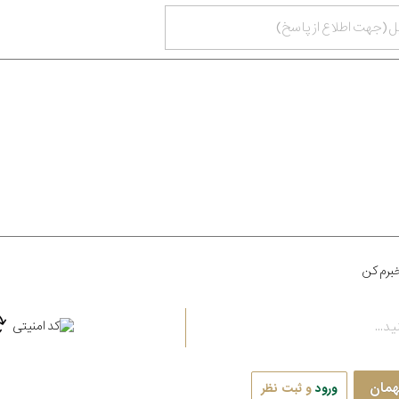
برم کن
همان
ورود
و ثبت نظر