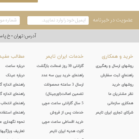
عضویت در خبرنامه
آدرس: تهران - خ پاسداران - رو به ر
خرید و همکاری
خدمات ایران تایمر
مطالب مفید
روشهای ارسال و رهگیری
گارانتی 30 روز ضمانت بازگشت
درباره ساعت
راهنماي ثبت سفارش
راهنمای خرید بین سه عدد
درباره عینک
روشهای خرید
ارسال 3 ساعته محصولات
راهنمای اندازه
نظر مشتریان ما
تضمین اصالت(اورجینال)
راهنمای اندازه گ
همکاری سازمانی
5 سال گارانتی ساعت مچی
راهنمای انتخاب
شرکای تجاری ایران تایمر
خدمات پس از فروش
راهنمای استفاد
خرید اقساطی ساعت مچی
نحوه نگهداری 
کارت هدیه ایران تایمر
تعاریف ویژگیه