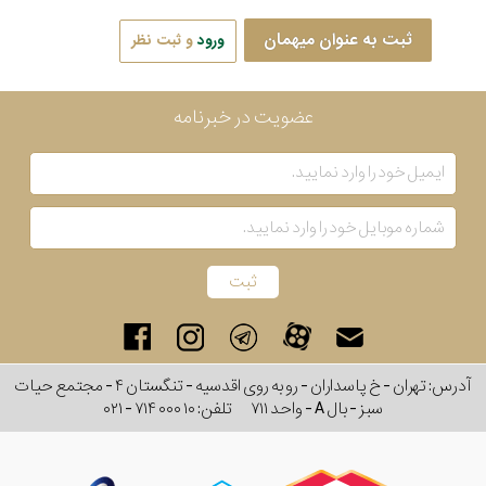
ثبت به عنوان میهمان
ورود
و ثبت نظر
عضویت در خبرنامه
آدرس: تهران - خ پاسداران - رو به روی اقدسیه - تنگستان ۴ - مجتمع حیات
سبز - بال A - واحد ۷۱۱
تلفن:
۰۲۱ - ۷۱۴ ۰۰۰ ۱۰