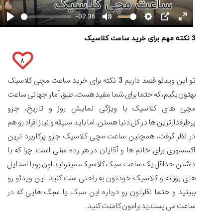
-02:36
3 نکته مهم برای خرید ساعت کلاسیک
کورناوین
پشت‌صحنه
مراسم تقدیر از
(Cornavin)؛
ساخت ساعت‌های
فعالان منتخب
مقایسه
گفت‌وگوی
صنف ساعت
کاور؛ بازدید ایران
۸
تایمر از کارخانه
اختصاصی با مدیر
ساعت
14:06
01:15
7:52
Cover Watches
برند ساعت
دیجیتال
سوئیس
سوئیسی در دفتر
تو این ویدئو قصد داریم 3 نکته برای خرید ساعت مچی کلاسیک
گارمین
مرکزی سوئیس
۱۰۰
۳۸
۴۸
بهتون بگیم، که حتما برای شما مفید هست. طبق آمار جهانی ساعت
Instinct...
۱۵
۱۰
۱۶
۱۷
مچی های کلاسیک با ویژگی نمایش روز و تاریخ، جزو
مرداد
تير
تير
مرداد
۱۴۰۵
پرطرفدارترین ها در کل دنیا هستن. اما باید سلیقه و نیاز افراد رو هم
۱۴۰۵
۱۴۰۵
۱۴۰۵
در نظر گرفت. همچنین ساعت مچی کلاسیک جزو پرکاربرد ترین
مقایسه
اکسسوری برای خانم ها و آقایان در هر رده سنی است. چرا که با
ساعت
کاسیو
داشتن حداقل یک ساعت سبک کلاسیک، میتونید اون رو با استایل
Pro
های روزانه و کلاسیک خودتون به راحتی ست کنید. این ویدئو رو
Trek
ببینید و حتما نظرتون رو درباره این سبک یا سبک هایی که در
و
تیسوت
ساعت می پسندید برامون کامنت کنید.
...
۱۳