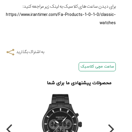
مرداد
برای دیدن ساعت های کلاسیک به لینک زیر مراجعه کنید:
۱۴۰۵
https://www.irantimer.com/Fa-Products-1-0-1-0/classic-
شاهکار
watches
جدید
MB&F:
ساعت
مچی
که
به اشتراک بگذارید
مرزها...
۱۱
ساعت مچی کلاسیک
مرداد
۱۴۰۵
محصولات پیشنهادی ما برای شما
از
طراحی
مینیمال
تا
امکانات
هوشمند؛...
۶
مرداد
۱۴۰۵