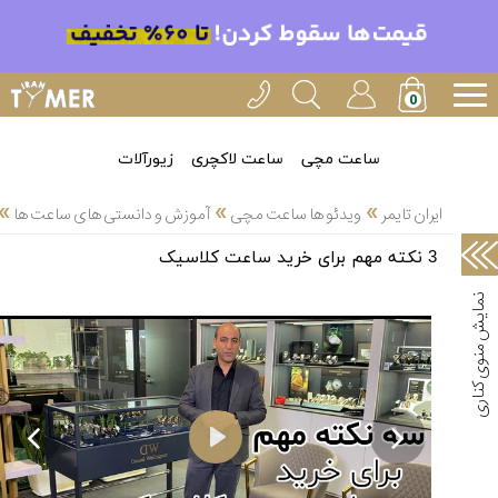
خدمات
ایران
تایمر(43)
آموزش
ساعت مچی
ساعت لاکچری
زیورآلات
تنظیم
»
»
»
ساعتها(30)
ایران تایمر
ویدئو ها ساعت مچی
آموزش و دانستی های ساعت ها
سرزمین
3 نکته مهم برای خرید ساعت کلاسیک
ساعت،
سوئیس(34)
آموزش
و
دانستی
های


ساعت
ها(66)