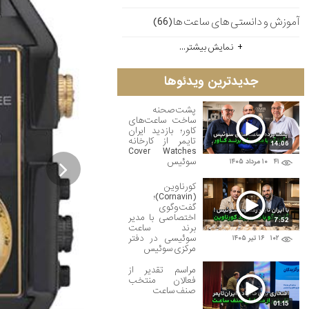
آموزش و دانستی های ساعت ها(66)
نمایش بیشتر...
جدیدترین ویدئوها
پشت‌صحنه
ساخت ساعت‌های
کاور؛ بازدید ایران
تایمر از کارخانه
14:06
Cover Watches
سوئیس
۴۱
۱۰ مرداد ۱۴۰۵

کورناوین
(Cornavin)؛
گفت‌وگوی
اختصاصی با مدیر
7:52
برند ساعت
سوئیسی در دفتر
۱۰۲
۱۶ تير ۱۴۰۵
مرکزی سوئیس
مراسم تقدیر از
فعالان منتخب
صنف ساعت
01:15