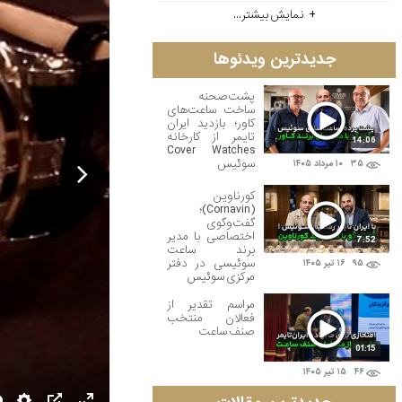
نمایش بیشتر...
جدیدترین ویدئوها
پشت‌صحنه
ساخت ساعت‌های
کاور؛ بازدید ایران
تایمر از کارخانه
14:06
Cover Watches
سوئیس
۳۵
۱۰ مرداد ۱۴۰۵

کورناوین
(Cornavin)؛
گفت‌وگوی
اختصاصی با مدیر
7:52
برند ساعت
سوئیسی در دفتر
۹۵
۱۶ تير ۱۴۰۵
مرکزی سوئیس
مراسم تقدیر از
فعالان منتخب
صنف ساعت
01:15
۴۶
۱۵ تير ۱۴۰۵