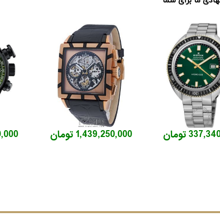
دی ما برای شما
337, تومان
1,439,250,000 تومان
070,000