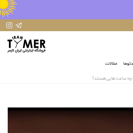
IranTimer Instagram Page
IranTimer Telegram channel
ئوها
مقالات