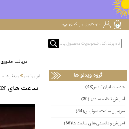
منو کاربری و پیگیری
دریافت حضوری
»
گروه ویدئو ها
ایران تایمر
ویدئو ها س
خدمات ایران تایمر(43)
ساعت های Five minute repeater چه ساعت هایی هستند؟
آموزش تنظیم ساعتها(30)
سرزمین ساعت، سوئیس(34)
آموزش و دانستی های ساعت ها(66)