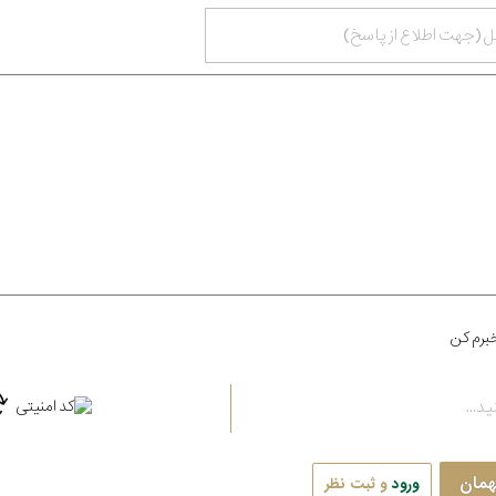
برم کن
همان
ورود
و ثبت نظر