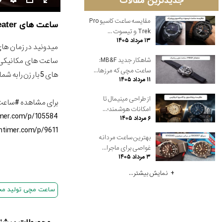
جدیدترین مقالات
مقایسه ساعت کاسیو Pro
ساعت های Five minute repeater چه ساعت هایی هستند؟
Trek و تیسوت ...
۱۳ مرداد ۱۴۰۵
ساعت های مکانیکی هس
شاهکار جدید MB&F:
ساعت مچی که مرزها...
های 5 بار زن را به شما گفتیم. نظرتون رو حتما با ما در قسمت نظرات به اشتراک بزارید.
۱۱ مرداد ۱۴۰۵
از طراحی مینیمال تا
برای مشاهده #ساعت_
امکانات هوشمند؛...
imer.com/p/105584
۶ مرداد ۱۴۰۵
ntimer.com/p/9611
بهترین ساعت مردانه
غواصی برای ماجرا...
۳ مرداد ۱۴۰۵
نمایش بیشتر...
ساعت مچی تولید مح